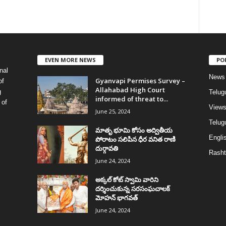
EVEN MORE NEWS
PO
nal
News
Gyanvapi Permises Survey –
of
Allahabad High Court
g
Telug
informed of threat to...
 of
View
June 25, 2024
Telugu
మాతృ భూమి కోసం అద్వితీయ
Englis
పోరాటం సలిపిన ధీర వనిత రాణి
దుర్గావతి
Rasht
June 24, 2024
అక్కల్‌ కోట్‌ స్వామి వారిని
దర్శించుకున్న సరసంఘచాలక్
మోహన్ భాగవత్
June 24, 2024