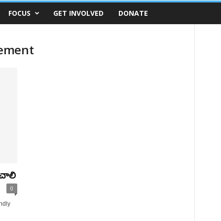
FOCUS
GET INVOLVED
DONATE
vement
చాలి
0
ndly