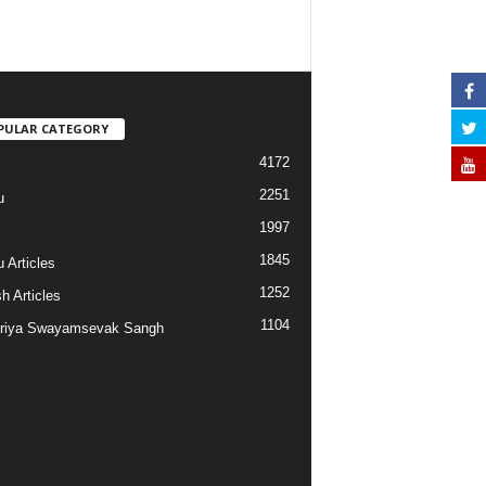
PULAR CATEGORY
4172
2251
u
1997
s
1845
 Articles
1252
h Articles
1104
riya Swayamsevak Sangh