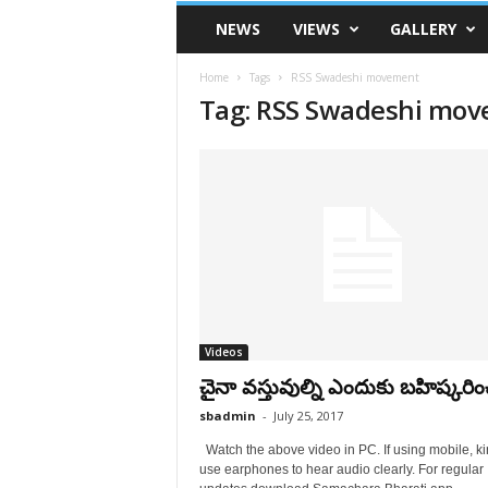
VSK
NEWS
VIEWS
GALLERY
Telangana
Home
Tags
RSS Swadeshi movement
Tag: RSS Swadeshi mo
Videos
చైనా వస్తువుల్ని ఎందుకు బహిష్కరిం
sbadmin
-
July 25, 2017
Watch the above video in PC. If using mobile, ki
use earphones to hear audio clearly. For regular