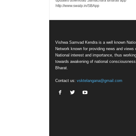
updates download Samachara Bharati app
http://www.swalp.in/SBApp
Vishwa Samvad Kendra is a well known Natio
Network known for providing news and views 
National interest and importance, thus workin
towards awakening of national consciousness
Bharat.
Contact us:
vsktelangana@gmail.com