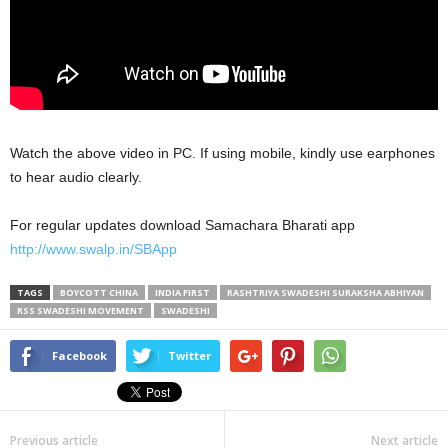
Watch the above video in PC. If using mobile, kindly use earphones
to hear audio clearly.
For regular updates download Samachara Bharati app
http://www.swalp.in/SBApp
TAGS
BOYCOTT CHINA
INDIA FIRST
RASHTRIYA SWADESHI SURAKSHA ABHIYAN
RSS SWADESHI MOVEMENT
SWADESHI
Facebook
Twitter
Previous article
Next article