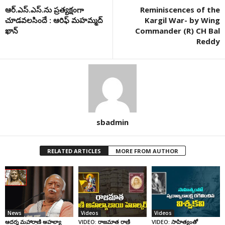
ఆర్‌.ఎస్‌.ఎస్‌.ను ప్రత్యక్షంగా
Reminiscences of the
చూడవలసిందే : ఆరిఫ్‌ మహమ్మద్‌
Kargil War- by Wing
ఖాన్‌
Commander (R) CH Bal
Reddy
sbadmin
RELATED ARTICLES
MORE FROM AUTHOR
News
Videos
Videos
ఆదర్శ మహారాణి అహల్యా
VIDEO: రాజమాత రాణి
VIDEO: సాహిత్యంతో