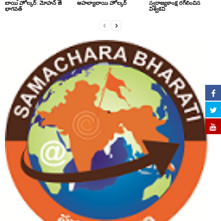
బాయి హోల్కర్: మోహన్ జీ
అహల్యాబాయి హోల్కర్
స్వరాజ్యకాంక్ష రగిలించిన
భాగవత్
విశ్వకవి