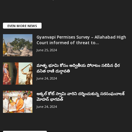
EVEN MORE NEWS
Gyanvapi Permises Survey – Allahabad High
Court informed of threat to...
June 25, 2024
మాతృ భూమి కోసం అద్వితీయ పోరాటం సలిపిన ధీర
వనిత రాణి దుర్గావతి
June 24, 2024
అక్కల్‌ కోట్‌ స్వామి వారిని దర్శించుకున్న సరసంఘచాలక్
మోహన్ భాగవత్
June 24, 2024