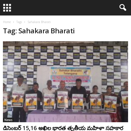
Home
Tags
Sahakara Bharati
Tag: Sahakara Bharati
News
డిసెంబ‌ర్ 15,16 అఖిల భార‌త తృతీయ మ‌హిళా స‌హ‌కార