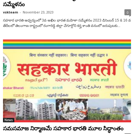
స‌మ్మేళ‌నం
vskteam
-
November 23, 2023
0
సహకార భారతి ఆధ్వ‌ర్యంలో 3వ అఖిల భారత మహిళా సమ్మేళనం 2023 డిసెంబర్ 15 & 16 వ
తేదీలలో తెలంగాణ రాష్ట్రంలో రంగారెడ్డి జిల్లా చేగూర్లోని కన్హ శాంతి వనంలో జరుపుటకు...
News
సమసమాజ నిర్మాణమే సహకార భారతి మూల సిద్ధాంతం