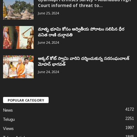
Court informed of threat to...
June 25, 2024
మాతృ భూమి కోసం అద్వితీయ పోరాటం సలిపిన ధీర
వనిత రాణి దుర్గావతి
June 24, 2024
అక్కల్‌ కోట్‌ స్వామి వారిని దర్శించుకున్న సరసంఘచాలక్
మోహన్ భాగవత్
June 24, 2024
POPULAR CATEGORY
4172
News
2251
Telugu
1997
Views
1845