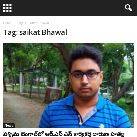
Home
Tags
Saikat Bhawal
Tag: saikat Bhawal
News
ప‌శ్చిమ బెంగాల్‌లో ఆర్‌.ఎస్‌.ఎస్ కార్య‌క‌ర్త దారుణ హ‌త్య‌