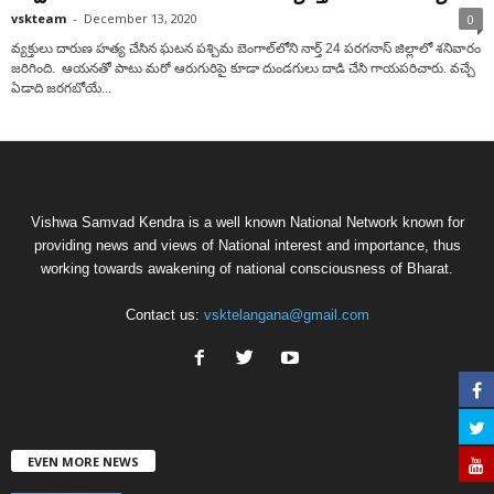
vskteam
-
December 13, 2020
0
వ్య‌క్తులు దారుణ హ‌త్య చేసిన ఘ‌ట‌న ప‌శ్చిమ బెంగాల్‌లోని నార్త్ 24 ప‌ర‌గ‌నాస్ జిల్లాలో శ‌నివారం
జరిగింది. ఆయ‌నతో పాటు మ‌రో ఆరుగురిపై కూడా దుండ‌గులు దాడి చేసి గాయ‌ప‌రిచారు. వ‌చ్చే
ఏడాది జ‌ర‌గ‌బోయే...
Vishwa Samvad Kendra is a well known National Network known for
providing news and views of National interest and importance, thus
working towards awakening of national consciousness of Bharat.
Contact us:
vsktelangana@gmail.com
EVEN MORE NEWS