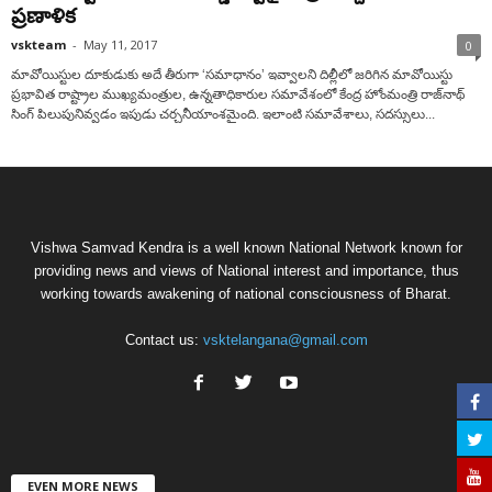
ప్రణాళిక
vskteam
-
May 11, 2017
0
మావోయిస్టుల దూకుడుకు అదే తీరుగా ‘సమాధానం’ ఇవ్వాలని దిల్లీలో జరిగిన మావోయిస్టు
ప్రభావిత రాష్ట్రాల ముఖ్యమంత్రుల, ఉన్నతాధికారుల సమావేశంలో కేంద్ర హోంమంత్రి రాజ్‌నాథ్
సింగ్ పిలుపునివ్వడం ఇపుడు చర్చనీయాంశమైంది. ఇలాంటి సమావేశాలు, సదస్సులు...
Vishwa Samvad Kendra is a well known National Network known for
providing news and views of National interest and importance, thus
working towards awakening of national consciousness of Bharat.
Contact us:
vsktelangana@gmail.com
EVEN MORE NEWS