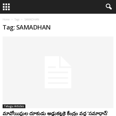
Home
Tags
SAMADHAN
Tag: SAMADHAN
Telugu Articles
మావోయిస్టుల దూకుడు అడ్డుకట్టకై కేంద్రం వద్ద ‘సమాధాన్’