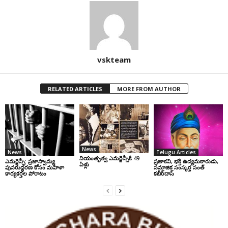
vskteam
RELATED ARTICLES
MORE FROM AUTHOR
News
News
Telugu Articles
నియంతృత్వ ఎమర్జెన్సీకి 49
ఎమర్జెన్సీ: ప్రజాస్వామ్య
ప్రజాకవి, భక్తి ఉద్యమకారుడు,
ఏళ్లు
పునరుద్ధరణ కోసం మహిళా
సమాజిక సంస్కర్త సంత్‌
కార్యకర్తల పోరాటం
కబీర్‌దాస్‌