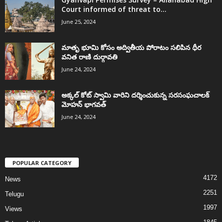
Court informed of threat to...
June 25, 2024
మాతృ భూమి కోసం అద్వితీయ పోరాటం సలిపిన ధీర
వనిత రాణి దుర్గావతి
June 24, 2024
అక్కల్‌ కోట్‌ స్వామి వారిని దర్శించుకున్న సరసంఘచాలక్
మోహన్ భాగవత్
June 24, 2024
POPULAR CATEGORY
4172
News
2251
Telugu
1997
Views