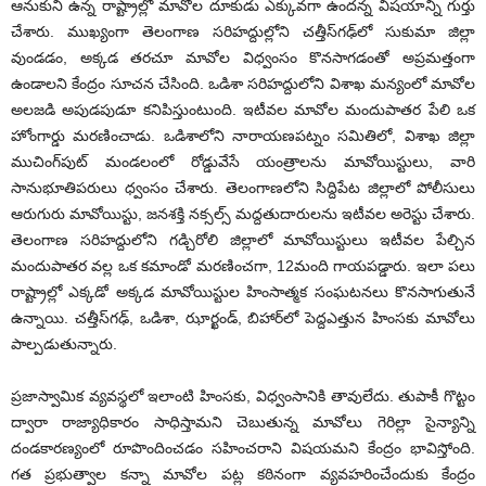
ఆనుకుని ఉన్న రాష్ట్రాల్లో మావోల దూకుడు ఎక్కువగా ఉందన్న విషయాన్ని గుర్తు
చేశారు. ముఖ్యంగా తెలంగాణ సరిహద్దుల్లోని చత్తీస్‌గఢ్‌లో సుకుమా జిల్లా
వుండడం, అక్కడ తరచూ మావోల విధ్వంసం కొనసాగడంతో అప్రమత్తంగా
ఉండాలని కేంద్రం సూచన చేసింది. ఒడిశా సరిహద్దులోని విశాఖ మన్యంలో మావోల
అలజడి అపుడపుడూ కనిపిస్తుంటుంది. ఇటీవల మావోల మందుపాతర పేలి ఒక
హోంగార్డు మరణించాడు. ఒడిశాలోని నారాయణపట్నం సమితిలో, విశాఖ జిల్లా
ముచింగ్‌పుట్ మండలంలో రోడ్డువేసే యంత్రాలను మావోయిస్టులు, వారి
సానుభూతిపరులు ధ్వంసం చేశారు. తెలంగాణలోని సిద్దిపేట జిల్లాలో పోలీసులు
ఆరుగురు మావోయిస్టు, జనశక్తి నక్సల్స్ మద్దతుదారులను ఇటీవల అరెస్టు చేశారు.
తెలంగాణ సరిహద్దులోని గడ్చిరోలి జిల్లాలో మావోయిస్టులు ఇటీవల పేల్చిన
మందుపాతర వల్ల ఒక కమాండో మరణించగా, 12మంది గాయపడ్డారు. ఇలా పలు
రాష్ట్రాల్లో ఎక్కడో అక్కడ మావోయిస్టుల హింసాత్మక సంఘటనలు కొనసాగుతునే
ఉన్నాయి. చత్తీస్‌గఢ్, ఒడిశా, ఝార్ఖండ్, బిహార్‌లో పెద్దఎత్తున హింసకు మావోలు
పాల్పడుతున్నారు.
ప్రజాస్వామిక వ్యవస్థలో ఇలాంటి హింసకు, విధ్వంసానికి తావులేదు. తుపాకీ గొట్టం
ద్వారా రాజ్యాధికారం సాధిస్తామని చెబుతున్న మావోలు గెరిల్లా సైన్యాన్ని
దండకారణ్యంలో రూపొందించడం సహించరాని విషయమని కేంద్రం భావిస్తోంది.
గత ప్రభుత్వాల కన్నా మావోల పట్ల కఠినంగా వ్యవహరించేందుకు కేంద్రం