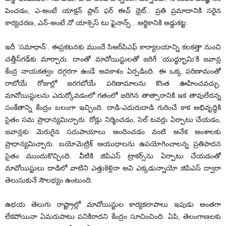
పెంచడం, ఎ-అంటే యాక్షన్ ప్లాన్ ఫర్ ఈచ్ థ్రెట్.. ప్రతి ప్రమాదానికి సరైన
కార్యచరణ, ఎన్-అంటే నో యాక్సెస్ టు ఫైనాన్స్…ఆర్థికానికి అడ్డుకట్ట.
ఇదీ ‘సమాధాన్’. ఈప్రకటనకు ముందే సిఆర్‌పిఎఫ్ కార్యాలయాన్ని కలకత్తా నుంచి
చత్తీస్‌గఢ్‌కు మార్చారు. దాంతో మావోయిస్టులతో జరిగే ‘యుద్ధ్భూమి’కి జవాన్ల
కేంద్ర నాయకత్వం దగ్గరగా ఉండే అవకాశం ఏర్పడింది. ఈ ఒక్క పరిణామంతో
రాబోయే రోజుల్లో జరగబోయే పరిణామాలను కొంత ఊహించవచ్చు.
మావోయిస్టులను ఎదుర్కోవడంలో గతంలో జరిగిన తాత్సారానికి ఇక తావులేదన్న
సంకేతాన్ని కేంద్రం బలంగా ఇచ్చింది. దాడి-ఎదురుదాడి గురించే కాక అభివృద్ధికి
సైతం సమ ప్రాధాన్యమిచ్చారు. రోడ్లు నిర్మించడం, సెల్ టవర్లు ఏర్పాటు చేయడం,
జవాన్లకు మెరుగైన సదుపాయాలు అందించడం వంటి అనేక అంశాలకు
ప్రాధాన్యమిచ్చారు. బయోమెట్రిక్ ఆయుధాలను ఉపయోగించాలన్న ప్రతిపాదన
సైతం ముందుకొచ్చింది. వీటికి జిపిఎస్ ట్రాకర్స్‌ను ఏర్పాటు చేయడంతో
మావోయిస్టులు దాడిలో వాటిని ఎత్తుకెళ్లినా అవి ఎక్కడున్నాయో జిపిఎస్ ద్వారా
తెలుసుకునే సౌలభ్యం ఉంటుంది.
ఉభయ తెలుగు రాష్ట్రాల్లో మావోయిస్టుల కార్యకలాపాలు ఇపుడు అంతగా
లేకపోయినా ఏమరుపాటు పనికిరాదని కేంద్రం సూచించింది. ఏపి, తెలంగాణలకు