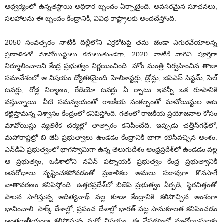
ఆధ్వర్యంలో ఉన్నతస్థాయి అధికార బృందం ఏర్పాటైంది. అవసరమైన సూచనలు,
సలహాలను ఈ బృందం కేంద్రానికి, వివిధ రాష్ట్రాలకు అందచేస్తోంది.
2050 సంవత్సరం నాటికి దిల్లీలోని ఎర్రకోటపై తమ జెండా ఎగురవేయాలన్న
ప్రణాళికతో మావోయిస్టులు కదులుతుండగా, 2020 నాటికే వారిని పూర్తిగా
నిర్మూలించాలని కేంద్ర ప్రభుత్వం నిర్ణయించింది. హోం మంత్రి నిర్వహించిన తాజా
సమావేశంలో ఆ విషయం ద్యోతకమైంది. హెలికాప్టర్లు, డ్రోన్లు, జిపిఎస్ సిస్టమ్, సెల్
టవర్లు, రోడ్ల నిర్మాణం, రేడియో టవర్లు ఏ ర్పాటు ఇవన్నీ ఒక రూపానికి
వస్తున్నాయి. వీటి సమన్వయంతో రాజకీయ సంకల్పంతో మావోయిస్టుల ఆట
కట్టిస్తామన్న విశ్వాసం కేంద్రంలో కనిపిస్తోంది. గతంలో రాజకీయ ప్రయోజనాల కోసం
మావోయిస్టు వ్యతిరేక చర్యల్లో తాత్సారం కనిపించేది. ఇప్పుడు చత్తీస్‌గఢ్‌లో,
మహారాష్టల్రో బి జెపి ప్రభుత్వాలు ఉండడం కేంద్రానికి బాగా కలిసివచ్చిన అంశం.
ఎన్‌డిఏ ప్రభుత్వంలో భాగస్వామిగా ఉన్న తెలుగుదేశం ఆంధ్రప్రదేశ్‌లో ఉండడం వల్ల
ఆ ప్రభుత్వం, ఒడిశాలోని నవీన్ పట్నాయక్ ప్రభుత్వం కేంద్ర ప్రభుత్వానికి
అవరోధాలు సృష్టించకపోవడంతో ప్రణాళికల అమలు సజావుగా కొనసాగే
వాతావరణం కనిపిస్తోంది. ఉత్తరప్రదేశ్‌లో బిజెపి ప్రభుత్వం ఏర్పడి, స్థిరచిత్తంతో
పాలన సాగిస్తున్న ఆదిత్యనాథ్ వల్ల కూడా కేంద్రానికి కలిసొచ్చిన అంశంగా
భావించాలి. సార్క్ దేశాల్లో, ప్రపంచ దేశాల్లో భారత్ పట్ల సానుకూలత కనిపించడం
అంతర్జాతీయంగా కలిసొస్తున్న మరో విషయం. ఈ నేపథ్యంలో మావోయిస్టులకు