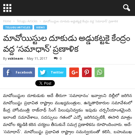
Home
Telugu Articles
మావోయిస్టుల దూకుడు అడ్డుకట్టకై కేంద్రం వద్ద ‘సమాధాన్’ ప్రణాళిక
TELUGU ARTICLES
VIEWS
మావోయిస్టుల దూకుడు అడ్డుకట్టకై కేంద్రం
వద్ద ‘సమాధాన్’ ప్రణాళిక
By
vskteam
-
May 11, 2017
0
Facebook
Twitter
మావోయిస్టుల దూకుడుకు అదే తీరుగా ‘సమాధానం’ ఇవ్వాలని దిల్లీలో జరిగిన
మావోయిస్టు ప్రభావిత రాష్ట్రాల ముఖ్యమంత్రుల, ఉన్నతాధికారుల సమావేశంలో
కేంద్ర హోంమంత్రి రాజ్‌నాథ్ సింగ్ పిలుపునివ్వడం ఇపుడు చర్చనీయాంశమైంది.
ఇలాంటి సమావేశాలు, సదస్సులు గతంలో ఎన్నో జరిగినప్పటికీ, ఈసారి మాత్రం
మావోల కట్టడికి కఠిన చర్యలు తీసుకునే సమగ్ర ప్రణాళికను రూపొందించారు. అదే-
‘సమాధాన్’. మావోయిస్టు ప్రభావిత రాష్ట్రాల సమన్వయంతో కలిసి, బహుముఖ