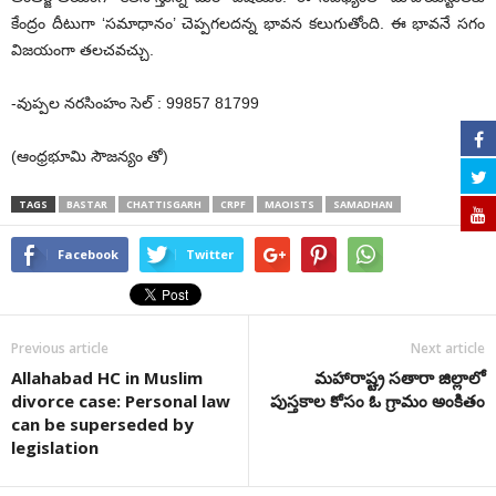
కేంద్రం దీటుగా ‘సమాధానం’ చెప్పగలదన్న భావన కలుగుతోంది. ఈ భావనే సగం
విజయంగా తలచవచ్చు.
-వుప్పల నరసింహం సెల్ : 99857 81799
(ఆంధ్రభూమి సౌజన్యం తో)
TAGS
BASTAR
CHATTISGARH
CRPF
MAOISTS
SAMADHAN
Facebook
Twitter
Previous article
Next article
Allahabad HC in Muslim
మహారాష్ట్ర సతారా జిల్లాలో
divorce case: Personal law
పుస్తకాల కోసం ఓ గ్రామం అంకితం
can be superseded by
legislation