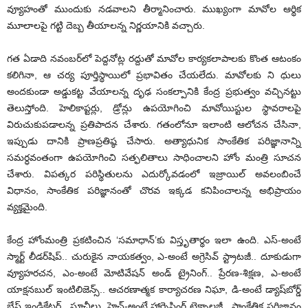
వ్యూహంతో ముందుకు నడవాలని తీర్మానించారు. ముఖ్యంగా మావోల ఆర్థిక
మూలాలపై గట్టి దెబ్బ తీయాలన్న నిర్ణయానికి వచ్చారు.
గత ఏడాది నవంబర్‌లో పెద్దనోట్ల రద్దుతో మావోల కార్యకలాపాలకు కొంత ఆటంకం
కలిగినా, ఆ చర్య పూర్తిస్థాయిలో ప్రభావితం చేయలేదు. మావోలకు ని ధులు
అందకుండా అడ్డుకట్ట వేయాలన్న దృఢ సంకల్పానికి కేంద్ర ప్రభుత్వం వచ్చినట్టు
తెలుస్తోంది. హెలికాప్టర్లు, డ్రోన్లు ఉపయోగించి మావోయిస్టుల స్థావరాలపై
విరుచుకుపడాలన్న ప్రతిపాదన చేశారు. గతంలోనూ ఇలాంటి ఆలోచన చేసినా,
ఇప్పుడు దానికి ప్రాణప్రతిష్ఠ చేసారు. అత్యాధునిక సాంకేతిక పరిజ్ఞానాన్ని
సమర్ధవంతంగా ఉపయోగించి సత్ఫలితాలు సాధించాలని హోం మంత్రి సూచన
చేశారు. విపత్కర పరిస్థితులను ఎదుర్కోవడంలో ఇజ్రాయిల్ అవలంబించే
విధానం, సాంకేతిక పరిజ్ఞానంతో చొరవ ఇక్కడ కనిపించాలన్న అభిప్రాయం
వ్యక్తమైంది.
కేంద్ర హోంమంత్రి ప్రకటించిన ‘సమాధాన్’కు విస్తృతార్థం ఇలా ఉంది. ఎస్-అంటే
స్మార్ట్ లీడర్‌షిప్.. చురుకైన నాయకత్వం, ఎ-అంటే అగ్రెసివ్ స్ట్రాటజీ.. దూకుడుగా
వ్యూహరచన, ఎం-అంటే మోటివేషన్ అండ్ ట్రైనింగ్.. ప్రేరణ-శిక్షణ, ఎ-అంటే
యాక్షనబుల్ ఇంటిలిజెన్స్.. ఆచరణాత్మక కార్యాచరణ నిఘా, డి-అంటే డ్యాష్‌బోర్డ్
బేస్డ్ ఇండికేటర్.. సూచీలు, హెచ్-అంటే హార్నెసింగ్ టెక్నాలజీ.. సాంకేతిక పరిజ్ఞానం