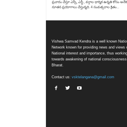
ప్రచారం చేస్తూ ఎస్సీ, ఎస్టీ., వర్గాల ధార్మిక ఉన్నతి కోసం అనేక
నూతన ప్రయోగాలు చేస్తున్నది. 4 సంవత్సరాల క్రితం...
Vishwa Samvad Kendra is a well known Natio
Network known for providing news and views 
National interest and importance, thus workin
towards awakening of national consciousness
Bharat.
Contact us:
vsktelangana@gmail.com