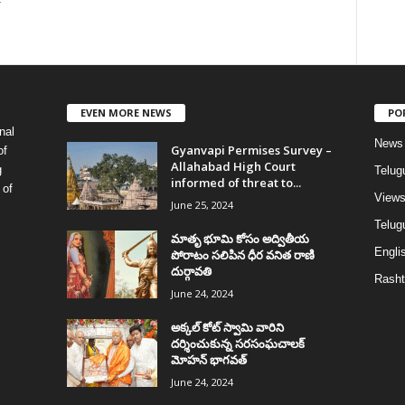
EVEN MORE NEWS
PO
nal
News
Gyanvapi Permises Survey –
of
Allahabad High Court
g
Telug
informed of threat to...
 of
View
June 25, 2024
Telugu
మాతృ భూమి కోసం అద్వితీయ
Englis
పోరాటం సలిపిన ధీర వనిత రాణి
దుర్గావతి
Rasht
June 24, 2024
అక్కల్‌ కోట్‌ స్వామి వారిని
దర్శించుకున్న సరసంఘచాలక్
మోహన్ భాగవత్
June 24, 2024