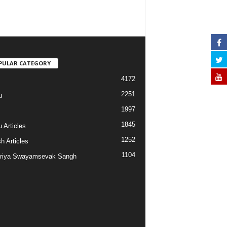
PULAR CATEGORY
4172
2251
u
1997
s
1845
 Articles
1252
h Articles
1104
riya Swayamsevak Sangh