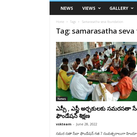
VSK
NEWS
VIEWS
GALLERY
Telangana
Home
Tags
Samarasatha seva foundation
Tag: samarasatha seva
News
ఎస్సీ , ఎస్టీ అర్చకులకు సమరసతా స
ఫౌండేషన్ శిక్ష‌ణ
vskteam
-
June 28, 2022
సమర సతా సేవా ఫౌండేషన్ గత 7 సంవత్సరాలుగా హిందూ 