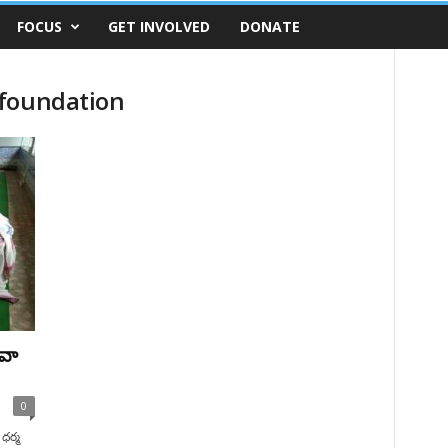
FOCUS
GET INVOLVED
DONATE
 foundation
ేవా
0
ధర్మ