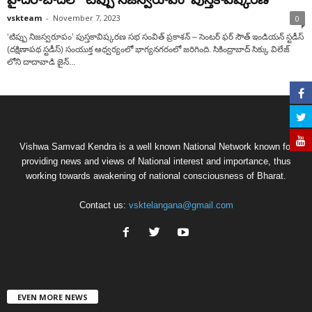
vskteam
-
November 7, 2023
0
‘టిప్పు నిజస్వరూపం’ పుస్తకావిష్కరణ సభ సంవిత్ ప్రకాశన్ – సెంటర్ ఫర్ సౌత్ ఇండియన్ స్టడీస్
(దక్షిణాపథ స్టడీస్) సంయుక్త ఆధ్వర్యంలో భాగ్యనగరంలో జరిగింది. సికింద్రాబాద్‌ సిక్కు విలేజ్
లోని దాదావాడి జైన్...
Vishwa Samvad Kendra is a well known National Network known for
providing news and views of National interest and importance, thus
working towards awakening of national consciousness of Bharat.
Contact us:
vsktelangana@gmail.com
EVEN MORE NEWS