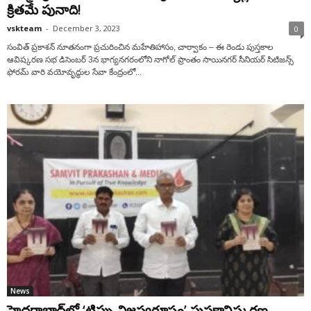
క్రితమే పునాది!
vskteam
-
December 3, 2023
0
సంవిత్ ప్రకాశన్ నూతనంగా ప్రచురించిన మహేతిహాసం, చార్వాకం – ఈ రెండు పుస్తకాల
ఆవిష్కరణ సభ డిసెంబర్ 3న భాగ్యనగరంలోని నాగోల్ ప్రాంతం సాయినగర్ సీనియర్ సిటిజన్స్
ఫోరమ్ వారి వయోవృద్ధుల సేవా కేంద్రంలో...
News
హైదరాబాద్‌లో ‘టిప్పు నిజస్వరూపం’ పుస్తకావిష్కరణ