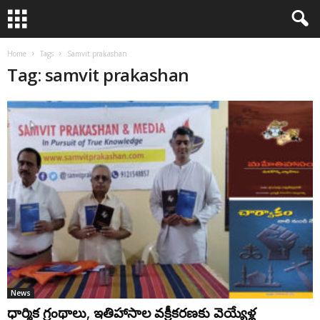
Home
Tags
Samvit prakashan
Tag: samvit prakashan
News
ధార్మిక గ్రంథాలు, ఇతిహాసాల వక్రీకరణకు వెయ్యేళ్ల