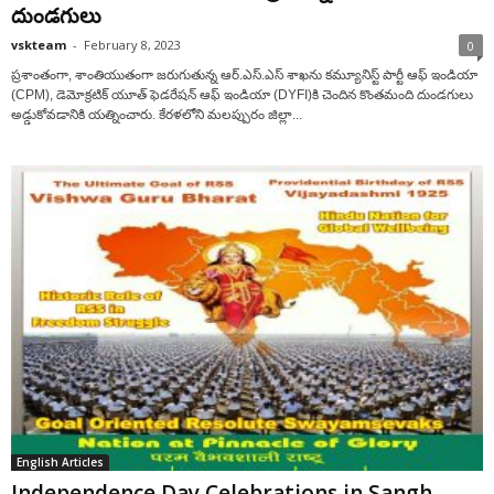
దుండగులు
vskteam
-
February 8, 2023
0
ప్ర‌శాంతంగా, శాంతియుతంగా జ‌రుగుతున్న ఆర్‌.ఎస్‌.ఎస్ శాఖ‌ను కమ్యూనిస్ట్ పార్టీ ఆఫ్ ఇండియా
(CPM), డెమోక్రటిక్ యూత్ ఫెడరేషన్ ఆఫ్ ఇండియా (DYFI)కి చెందిన కొంతమంది దుండ‌గులు
అడ్డుకోవ‌డానికి య‌త్నించారు. కేర‌ళ‌లోని మలప్పురం జిల్లా...
English Articles
Independence Day Celebrations in Sangh