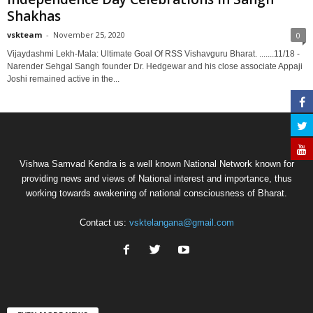
Shakhas
vskteam
-
November 25, 2020
0
Vijaydashmi Lekh-Mala: Ultimate Goal Of RSS Vishavguru Bharat. .......11/18 -
Narender Sehgal Sangh founder Dr. Hedgewar and his close associate Appaji
Joshi remained active in the...
Vishwa Samvad Kendra is a well known National Network known for
providing news and views of National interest and importance, thus
working towards awakening of national consciousness of Bharat.
Contact us:
vsktelangana@gmail.com