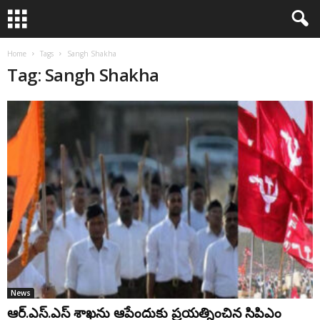
Home
Tags
Sangh Shakha
Tag: Sangh Shakha
News
ఆర్.ఎస్.ఎస్ శాఖను ఆపేందుకు ప్రయత్నించిన సిపిఎం