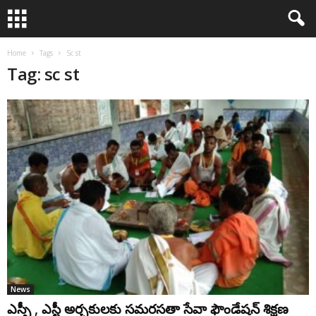
Home
Tags
Sc st
Tag: sc st
News
ఎస్సీ , ఎస్టీ అర్చకులకు సమరసతా సేవా ఫౌండేషన్ శిక్ష‌ణ