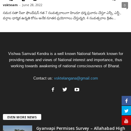
vskteam
-
June 28, 2022
0
సమర సతా సేవా ఫౌండేషన్ గత 7 సంవత్సరాలుగా హిందూ ధర్మ ప్రచారం చేస్తూ ఎస్సీ, ఎస్టీ.,
వర్గాల ధార్మిక ఉన్నతి కోసం అనేక నూతన ప్రయోగాలు చేస్తున్నది. 4 సంవత్సరాల క్రితం...
Vishwa Samvad Kendra is a well known National Network known for
providing news and views of National interest and importance, thus
working towards awakening of national consciousness of Bharat.
Contact us:
vsktelangana@gmail.com
EVEN MORE NEWS
Gyanvapi Permises Survey – Allahabad High