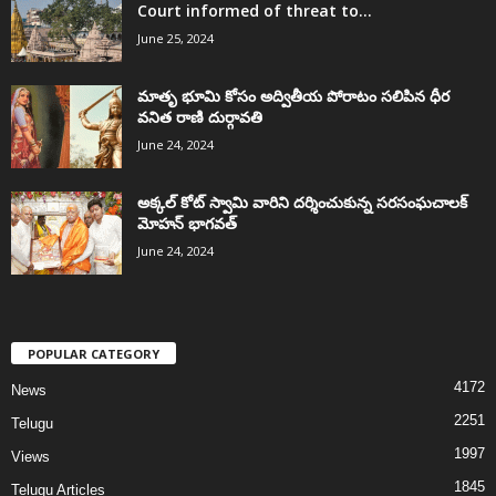
Court informed of threat to...
June 25, 2024
మాతృ భూమి కోసం అద్వితీయ పోరాటం సలిపిన ధీర
వనిత రాణి దుర్గావతి
June 24, 2024
అక్కల్‌ కోట్‌ స్వామి వారిని దర్శించుకున్న సరసంఘచాలక్
మోహన్ భాగవత్
June 24, 2024
POPULAR CATEGORY
4172
News
2251
Telugu
1997
Views
1845
Telugu Articles