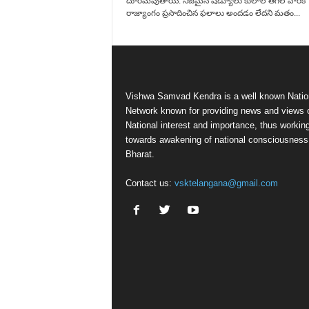
దూరమవుతాయి. నిజమైన షెడ్యూలు కులాల తెగల వారికి
రాజ్యాంగం ప్రసాదించిన ఫలాలు అందడం లేదని మతం...
Vishwa Samvad Kendra is a well known Natio
Network known for providing news and views 
National interest and importance, thus workin
towards awakening of national consciousness
Bharat.
Contact us:
vsktelangana@gmail.com