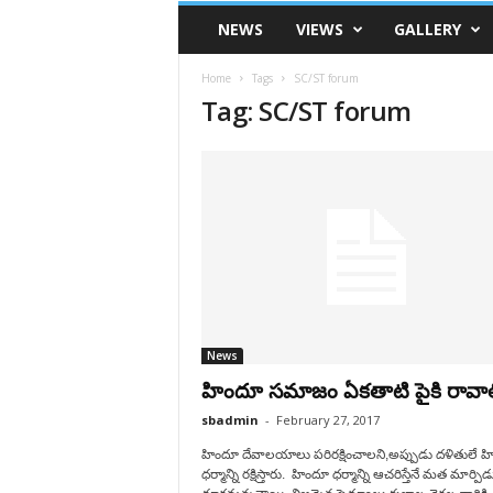
VSK
NEWS
VIEWS
GALLERY
Telangana
Home
Tags
SC/ST forum
Tag: SC/ST forum
News
హిందూ సమాజం ఏకతాటి పైకి రావాల
sbadmin
-
February 27, 2017
హిందూ దేవాలయాలు పరిరక్షించాలని,అప్పుడు దళితులే 
ధర్మాన్ని రక్షిస్తారు. హిందూ ధర్మాన్ని ఆచరిస్తేనే మత మార్పి