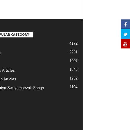
PULAR CATEGORY
4172
2251
u
1997
s
1845
 Articles
1252
h Articles
1104
riya Swayamsevak Sangh