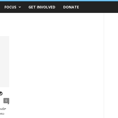
FOCUS
GET INVOLVED
DONATE
ి
0
హిందూ
డులు