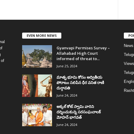
EVEN MORE NEWS
PO
nal
News
Gyanvapi Permises Survey –
of
Allahabad High Court
g
Telug
informed of threat to...
 of
View
June 25, 2024
Telugu
మాతృ భూమి కోసం అద్వితీయ
Englis
పోరాటం సలిపిన ధీర వనిత రాణి
దుర్గావతి
Rasht
June 24, 2024
అక్కల్‌ కోట్‌ స్వామి వారిని
దర్శించుకున్న సరసంఘచాలక్
మోహన్ భాగవత్
June 24, 2024