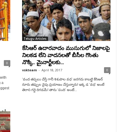
Telugu Articles
కేసిఆర్ ఉదారవాదం ముసుగులో నిజాలపై
నిలకడ లేని వాదనలతో బీసీల గొంతు
నొక్కి.. మైనార్టీలకు...
0
vskteam
-
April 18, 2017
0
with
‘వంద తప్పలు చేస్తే గానీ శిశుపాల వధ’ జరగదు కాబట్టి కేసిఆర్
g a
నూరు తప్పుల వైపు ప్రయాణం చేస్తున్నారు! ఇక్క డ ‘వధ’ అంటే
iggest
తెరాస గద్దె దిగడమే! తాను ‘పంది’ అంటే...