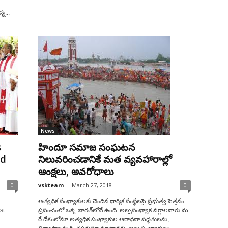
న...
News
s
హిందూ సమాజ సంఘటన
ed
నిలువరించడానికే మత వ్యవహారాల్లో
ఆంక్షలు, అవరోధాలు
0
vskteam
-
March 27, 2018
0
అత్యధిక సంఖ్యాకులకు చెందిన ధార్మిక సంస్థలపై ప్రభుత్వ పెత్తనం
st
ప్రపంచంలో ఒక్క భారత్‌లోనే ఉంది. అల్పసంఖ్యాక వర్గాలవారు మ
రే దేశంలోనూ అత్యధిక సంఖ్యాకుల ఆరాధనా పద్ధతులను,