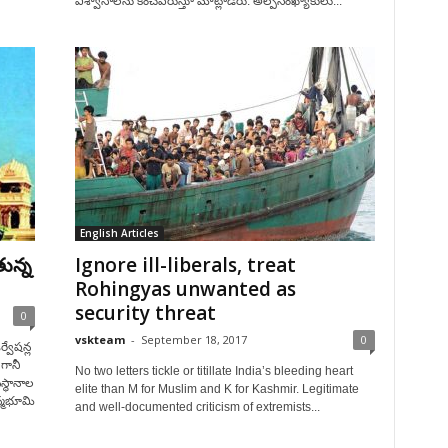
విశ్వాసాలను కించపరుస్తూ మాట్లాడరు. అల్పసంఖ్యాకులు...
English Articles
ున్న
Ignore ill-liberals, treat
Rohingyas unwanted as
security threat
0
vskteam
-
September 18, 2017
0
్వేషన్ల
 గానీ
No two letters tickle or titillate India’s bleeding heart
స్థానాల
elite than M for Muslim and K for Kashmir. Legitimate
న్మభూమి
and well-documented criticism of extremists...