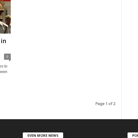
in
0
es to
 been
Page 1 of 2
EVEN MORE NEWS
PO