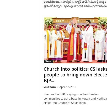
కొలువుతీరింది. ఉపాధ్యక్షుడు డాక్టర్‌ హెచ్‌.సి.ముఖర్జీ అధ్యక్ష
స్థానంలో ఉన్నారు. స్వతంత్ర భారతావని కోసం తయారవుతున్
News
Church into politics: CSI ask
people to bring down elect
BJP...
vskteam
-
April 12, 2018
Even as the BJP is trying woo the Christian
communities to get a base in Kerala and Northea
states, the Church of South India...