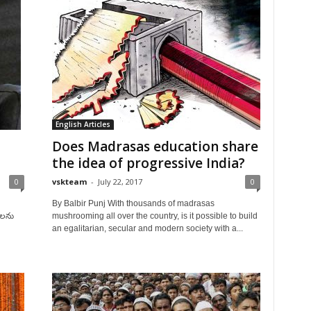
English Articles
Does Madrasas education share
the idea of progressive India?
0
vskteam
-
July 22, 2017
0
By Balbir Punj With thousands of madrasas
ుకలను
mushrooming all over the country, is it possible to build
an egalitarian, secular and modern society with a...