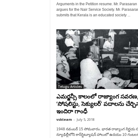
Arguments in the Petition resume. Mr. Parasaran
argues for the Nair Service Society. Mr. Parasara
submits that Kerala is an educated society ...
Telugu Articles
ఎమర్జన్సీ కాలంలో రాజ్యాంగ సవరణ
‘సోషలిస్టు, సెక్యులర్‌’ పదాలను చేర్చి
ఇందిరా గాంధీ
vskteam
-
July 5, 2018
1948 నవంబర్‌ 15 సోమవారం. భారత రాజ్యాంగ నిర్ణయ 
న్యూఢిల్లీలోని కాన్‌స్టిట్యూషన్‌ హాలులో ఉదయం 10 గంటల