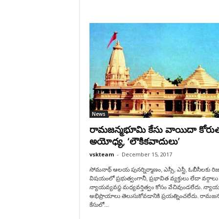
News
రామజన్మభూమి కేసు వాయిదా కోరుత
అయోధ్య, ‘లౌకికవాదులు’
vskteam
-
December 15, 2017
సోమనాథ్‌ ఆలయ పునర్నిర్మాణం, ఎస్సీ, ఎస్టీ, ఓబీసీలకు రిజర
విషయంలో ప్రభుత్వంగానీ, ప్రభావిత వ్యక్తులు లేదా వర్గాలు
న్యాయవ్యవస్థ మధ్యవర్తిత్వం కోసం వేచివుండలేదు. న్యాయ
అభిప్రాయాలు తెలుసుకోవడానికి ప్రయత్నించలేదు. రామజ
కేసులో...