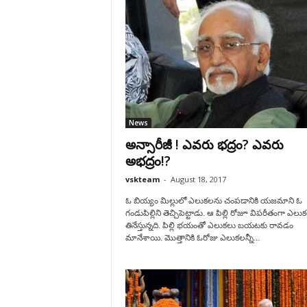
News
అన్సారీజీ ! ఎవరు భద్రం? ఎవరు
అభద్రం!?
vskteam
-
August 18, 2017
ఓ బియ్యం మిల్లులో ఎలుకలను చంపడానికి యజమాని ఓ
గండుపిల్లిని తెచ్చిపెట్టాడు. ఆ పిల్లి రోజూ విపరీతంగా ఎల
తినేస్తున్నది. పిల్లి భయంతో ఎలుకలు బయటకు రావడం
మానేశాయి. మొత్తానికి ఓరోజు ఎలుకలన్నీ...