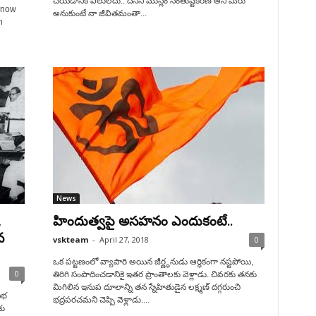
చేయడానికి వీలులేదు.. దీనిని ముస్లిం సంతుష్టీకరణ అని మీరు
 now
అనుకుంటే నా జీవితమంతా...
n
News
,
హిందుత్వపై అసహనం ఎందుకంటే..
న
vskteam
-
April 27, 2018
0
ఒక పట్టణంలో వ్యాపారి అయిన జీర్ణ్ధనుడు ఆర్థికంగా నష్టపోయి,
0
తిరిగి సంపాదించడానికై ఇతర ప్రాంతాలకు వెళ్లాడు. చివరకు తనకు
మిగిలిన ఇనుప దూలాన్ని తన స్నేహితుడైన లక్ష్మణ్ దగ్గరుంచి
సభ
భద్రపరచమని చెప్పి వెళ్లాడు....
కు