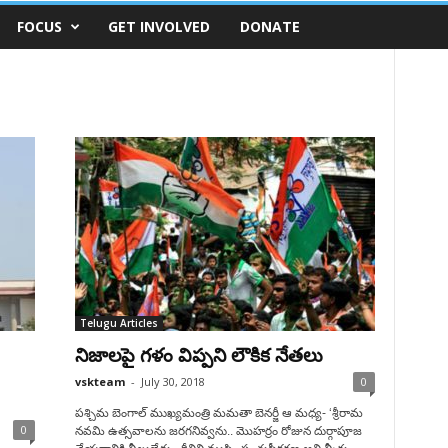
FOCUS
GET INVOLVED
DONATE
Telugu Articles
నిజాలపై గళం విప్పని లౌకిక నేతలు
vskteam
-
July 30, 2018
0
పశ్చిమ బెంగాల్ ముఖ్యమంత్రి మమతా బెనర్జీ ఆ మధ్య- ‘శ్రీరామ
0
నవమి ఉత్సవాలను జరగనివ్వను.. మొహర్రం రోజున దుర్గాపూజ