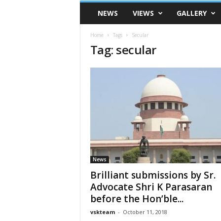
VSK
NEWS
VIEWS
GALLERY
Telangana
Home
Tags
Secular
Tag: secular
News
Brilliant submissions by Sr.
Advocate Shri K Parasaran
before the Hon’ble...
vskteam
-
October 11, 2018