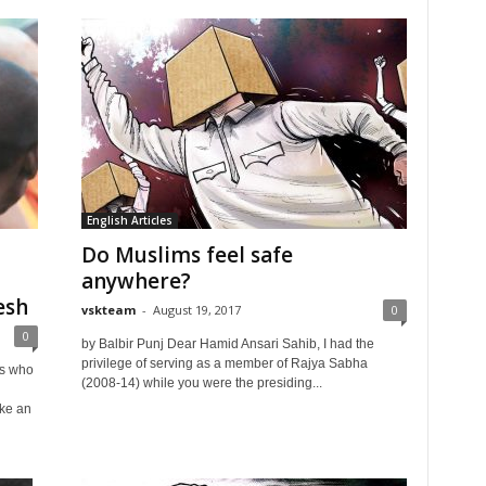
English Articles
Do Muslims feel safe
anywhere?
esh
vskteam
-
August 19, 2017
0
0
by Balbir Punj Dear Hamid Ansari Sahib, I had the
privilege of serving as a member of Rajya Sabha
ts who
(2008-14) while you were the presiding...
ke an