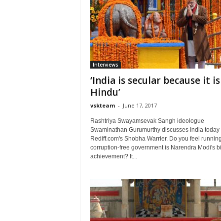
Interviews
‘India is secular because it is
Hindu’
vskteam
-
June 17, 2017
Rashtriya Swayamsevak Sangh ideologue
Swaminathan Gurumurthy discusses India today 
Rediff.com's Shobha Warrier. Do you feel runnin
corruption-free government is Narendra Modi's b
achievement? It...