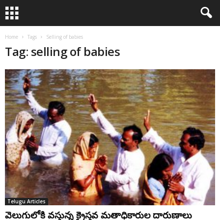
Home
Tags
Selling of babies
Tag: selling of babies
Telugu Articles
వెలుగులోకి వస్తున్న క్రైస్తవ మతాధికారుల దారుణాలు