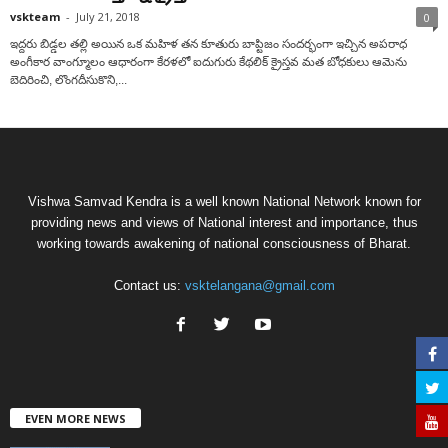
vskteam
-
July 21, 2018
0
ఇద్దరు బిడ్డల తల్లి అయిన ఒక మహిళ తన కూతురు బాప్టిజం సందర్భంగా ఇచ్చిన అపరాధ
అంగీకార వాంగ్మూలం ఆధారంగా కేరళలో ఐదుగురు కేథలిక్ క్రైస్తవ మత బోధకులు ఆమెను
బెదిరించి, లొంగదీసుకొని,...
Vishwa Samvad Kendra is a well known National Network known for
providing news and views of National interest and importance, thus
working towards awakening of national consciousness of Bharat.
Contact us:
vsktelangana@gmail.com
EVEN MORE NEWS