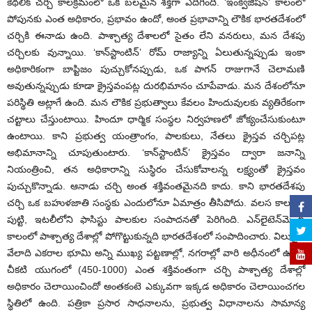
కేథలిక్ చర్చి కాలక్రమంలో ఒక బలమైన శక్తిగా ఎదిగింది. ‘ఇంక్విజిషన్’ కాలంలో
పోపునకు ఎంత అధికారం, ప్రభావం ఉందో, అంత ప్రభావాన్ని లౌకిక భారతదేశంలో
చర్చికి ఈనాడు ఉంది. పాశ్చాత్య దేశాలలో సైతం లేని వనరులు, మన దేశపు
చర్చిలకు వున్నాయి. ‘కాన్‌స్టాంటిన్’ రోమ్ రాజ్యాన్ని ఏలుతున్నప్పుడు ఇంకా
అధికారికంగా బాప్టిజం పుచ్చుకోనప్పుడు, ఒక పాగన్ రాజుగానే చెలామణి
అవుతున్నప్పుడు కూడా క్రైస్తవంపట్ల దురభిమానం చూపేవాడు. మన దేశంలోనూ
పరిస్థితి అట్లాగే ఉంది. మన లౌకిక ప్రభుత్వాలు కేవలం హిందువులకు వ్యతిరేకంగా
చట్టాలు చేస్తుంటాయి. హిందూ ధార్మిక సంస్థల నిర్వహణలో జోక్యంచేసుకుంటూ
ఉంటాయి. కాని ప్రభుత్వ యంత్రాంగం, పాలకులు, నేతలు క్రైస్తవ చర్చిపట్ల
అభిమానాన్ని చూపుతుంటారు. ‘కాన్‌స్టాంటిన్’ క్రైస్తవం ద్వారా జనాన్ని
నియంత్రించి, తన అధికారాన్ని సుస్థిరం చేసుకోవాలన్న లక్ష్యంతో క్రైస్తవం
పుచ్చుకొన్నాడు. ఆనాడు చర్చి అంత శక్తివంతమైనది కాదు. కాని భారతదేశపు
చర్చి ఒక బహుళజాతి సంస్థకు ఎందులోనూ ఏమాత్రం తీసిపోదు. వలస కాలంలో
పుట్టి, ఇటలీలోని ఫాసిస్టు పాలకుల సంపాదనతో పెరిగింది. ఎన్‌లైటెన్‌మెంట్
కాలంలో పాశ్చాత్య దేశాల్లో పోగొట్టుకున్నది భారతదేశంలో సంపాదించారు. విలువైన
వేలాది ఎకరాల భూమి అన్ని ముఖ్య పట్టణాల్లో, నగరాల్లో వారి అధీనంలో ఉంది.
చీకటి యుగంలో (450-1000) ఎంత శక్తివంతంగా చర్చి పాశ్చాత్య దేశాల్లో
అధికారం చెలాయించిందో అంతకంటె ఎక్కువగా ఇక్కడ అధికారం చెలాయించగల
స్థితిలో ఉంది. పత్రికా ప్రసార సాధనాలను, ప్రభుత్వ విధానాలను సామాన్య