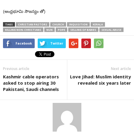
(ఆంధ్రభూమి సౌజన్యం తో)
TAGS
CHRISTIAN PASTORS
CHURCH
INQUISITION
KERALA
KILLING NON-CHRISTIANS
NUN
POPE
SELLING OF BABIES
SEXUAL ABUSE
Facebook
Twitter
Previous article
Next article
Kashmir cable operators
Love Jihad: Muslim identity
asked to stop airing 30
revealed six years later
Pakistani, Saudi channels