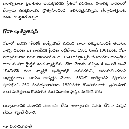
జనాన్నికూడా ప్రభావితం చెయ్యగలిగిన స్థితిలో ఎదిగింది. ఈశాన్య భారతంలో
వేర్పాటు ఉద్యమాలను ప్రోత్సహించింది. అవసరమైనప్పుడు వేర్పాటుశక్తులకు
ఊతం యిస్తూనే ఉన్నది.
గోవా ఇంక్విజిషన్
గోవాలో జరిగిన ‘కేథలిక్ ఇంక్విజిషన్’ గురించి చాలా తక్కువమందికి తెలుసు.
దాన్ని చివరకు ఒక పాదపీఠిక క్రిందకు నెట్టివేశాం. 1501 నుండి 1961వరకు గోవా
పోర్చుగీసువారి వలస పాలనలో ఉంది. 1541లో ఫ్రాన్సిస్ జేవియర్‌ను పోర్చుగీసు
రాజు పంపగా క్రైస్తవ మత వ్యాప్తికోసం గోవా చేరాడు. వచ్చిన 4 సం.లకే అంటే
1545లోనే మత వ్యాప్తికి ఇంక్విజిషన్ అవసరమని, అనుమతించమని
అభ్యర్థించాడు. ఆయన అభ్యర్థన మేరకు 1560లో ఇంక్విజిషన్ ప్రక్రియను
ప్రారంభించి 260 సంవత్సరాలపాటు 1820వరకు కొనసాగించారు. ప్రపంచంలో
ఇంత సుదీర్ఘకాలం కొనసాగిన మత విచారణ ఘట్టం మరొకటి లేదు.
అత్యాచారానికి మతానికి సంబంధం లేదు. అత్యాచారం ఎవరు చేసినా ఎక్కడ
చేసినా శిక్షించే తీరాలి.
-డా.బి.సారంగపాణి