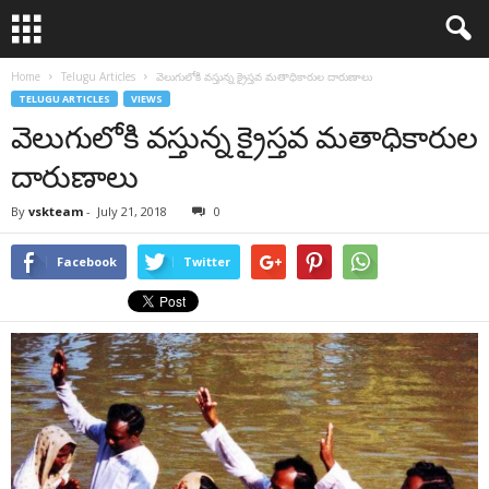
Home
Telugu Articles
వెలుగులోకి వస్తున్న క్రైస్తవ మతాధికారుల దారుణాలు
TELUGU ARTICLES
VIEWS
వెలుగులోకి వస్తున్న క్రైస్తవ మతాధికారుల
దారుణాలు
By
vskteam
-
July 21, 2018
0
Facebook
Twitter