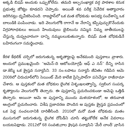
అక్కడి బిషప్ అందుకు ఒప్పుకోలేదు. తమది అల్పసంఖ్యాక వర్గ పాఠశాల కనుక
ప్రభుత్వ జోక్యం కూడదని చెప్పాడు. అయితే శవ పరీక్ష నివేదిక అత్యాచారం
జరిగినట్లు ధృవీకరించింది. రాజస్థాన్‌లో ఒక మత బోధకుడు అసభ్య సందేశాన్ని ఒక
బాలుడికి పంపించాడు. ఇది వెలుగులోకి రాగానే ఆ నేరాన్ని కప్పిపుచ్చుకొనేందుకు
విగ్రహారాధకులు అయిన హిందువులు బైబిలును నమ్మిన నిమ్న జాతీయులపై
చేస్తున్న దుష్ప్రచారంగా దాన్ని నమ్మబలుకుతున్నారు. బిషప్ మత బోధకుడినే
బహిరంగంగా సమర్ధించాడు.
కేరళ కేథలిక్ చర్చిలో జరుగుతున్న అకృత్యాలపై అనేకమంది పుస్తకాలు వ్రాశారు.
అందులో ప్రముఖమైంది- ‘‘ఆమెన్-ది ఆటోబయోగ్రఫీ ఆఫ్ ఎ నన్’’ దీన్ని రాసిన
డా.జెస్మి ఒక క్రైస్తవ సన్యాసిని. 33 సం.లపాటు సన్యాసి జీవితం గడిపిన ఆమె
2008లో చిరుచూర్‌లోని సెయింట్ మేరి కాలేజి ప్రిన్సిపాల్‌గా పనిచేస్తూ రాజీనామా
చేశారు. ఆ పుస్తకంలో మత బోధకుల లైంగిక విశృంఖలత్వాన్ని, స్వలింగ సంపర్క
కృత్యాలను వెలుగులోకి తెచ్చారు. ఈ పుస్తకాన్ని ప్రచురించకుండా ఆమెపై ఒత్తిడి
తెచ్చారు. అయినా ఆమె ఆ పుస్తకాన్ని ముందు మళయాళంలో, ఆ తరువాత
ఆంగ్లంలో ప్రచురించారు. విశేష ప్రజాదరణ పొందిన ఆ పుస్తకం క్రైస్తవ ప్రపంచంలో
ఒక పెద్ద సంచలనానికి దారితీసింది. 2010లో మరో మత బోధకుడు మతం
ముసుగులో జరుగుతున్న లైంగిక దోపిడీని చూసి తట్టుకోలేక అనేక వివరాలు
బయటపెట్టాడు. 2012లో 68 సంవత్సరాల క్రైస్తవ సన్యాసిని ‘మేరీ చాందీ’ వ్రాసిన