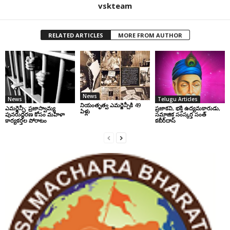
vskteam
RELATED ARTICLES
MORE FROM AUTHOR
News
News
Telugu Articles
నియంతృత్వ ఎమర్జెన్సీకి 49
ఎమర్జెన్సీ: ప్రజాస్వామ్య
ప్రజాకవి, భక్తి ఉద్యమకారుడు,
ఏళ్లు
పునరుద్ధరణ కోసం మహిళా
సమాజిక సంస్కర్త సంత్‌
కార్యకర్తల పోరాటం
కబీర్‌దాస్‌