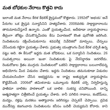
మత బోధకుల నేరాలు కొత్తవి కాదు
ఇలాంటి మత నేరాలు కేరళ కేథలిక్ క్రైస్తవంలో కొత్తకాదు. 1992లో ‘అభయ’ అనే
పేరుగల ఒక క్రైస్తవ సన్యాసినిని హత్యచేశారు. 2008వరకు సాక్ష్యాధారాలను
తారుమారుచేస్తూనే ఉన్నారు. ఎంతో ప్రయత్నంమీద, అదీకూడా న్యాయస్థానాలు
తీవ్రంగా జోక్యం చేసుకొన్నమీదట కేసు విచారణలో కొంత పురోగతి జరిగింది.
నిందితులను రక్షించేందుకుగాను శవపరీక్ష నివేదికలో మార్పులు, చేర్పులు
చేసేందుకు గట్టిగా ప్రయత్నం చేశారు. ప్రభుత్వ యంత్రాంగం మీద కేరళ చర్చికి ఉన్న
పట్టు అది. ఈ కేసులో ఇద్దరు మత బోధకులు, ఒక సన్యాసిని నిందితులు. 26
సంవత్సరాలు అయినా ఇంకా నిందితులకు పై నేరనిర్ధారణ జరగలేదు.
రెండురోజుల క్రితం ముగ్గురు నిందితులలో ఒకరిని సాక్ష్యాధారాలు బలంగాలేవన్న
అభియోగం మీద విడుదల చేశారు. ఇద్దరు నిందితులు తమనుకూడా విడుదల
చేయవలసిందిగా చేసిన అభ్యర్థనను ఆ రాష్ట్ర అత్యున్నత న్యాయస్థానం
కొట్టివేసింది. 2006లో తమిళనాడు ఒమూల్లురు కేథలిక్ చర్చి నిర్వహిస్తున్న
ఫాతిమా బాలికల పాఠశాలలో ఒక బాలిక- సుకన్య చనిపోయింది. దాన్ని
ఆత్మహత్యగా చిత్రీకరించే ప్రయత్నం చేశారు. కానీ పగిలిన గాజులు, కండోమ్‌లు,
మద్యం, రక్తపు మరకలు అత్యాచారం జరిగినట్లు చెప్పకనే చెప్పాయి. ద్రవిడ
మునే్నట్ర కజగంవారు నిందితులను కనీసం బదిలీ చెయ్యమని కోరారు. కాని