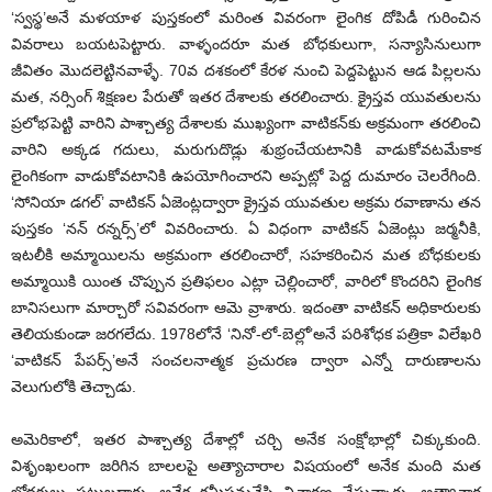
‘స్వస్థ’అనే మళయాళ పుస్తకంలో మరింత వివరంగా లైంగిక దోపిడీ గురించిన
వివరాలు బయటపెట్టారు. వాళ్ళందరూ మత బోధకులుగా, సన్యాసినులుగా
జీవితం మొదలెట్టినవాళ్ళే. 70వ దశకంలో కేరళ నుంచి పెద్దపెట్టున ఆడ పిల్లలను
మత, నర్సింగ్ శిక్షణల పేరుతో ఇతర దేశాలకు తరలించారు. క్రైస్తవ యువతులను
ప్రలోభపెట్టి వారిని పాశ్చాత్య దేశాలకు ముఖ్యంగా వాటికన్‌కు అక్రమంగా తరలించి
వారిని అక్కడ గదులు, మరుగుదొడ్లు శుభ్రంచేయటానికి వాడుకోవటమేకాక
లైంగికంగా వాడుకోవటానికి ఉపయోగించారని అప్పట్లో పెద్ద దుమారం చెలరేగింది.
‘సోనియా డగల్’ వాటికన్ ఏజెంట్లద్వారా క్రైస్తవ యువతుల అక్రమ రవాణాను తన
పుస్తకం ‘నన్ రన్నర్స్’లో వివరించారు. ఏ విధంగా వాటికన్ ఏజెంట్లు జర్మనీకి,
ఇటలీకి అమ్మాయిలను అక్రమంగా తరలించారో, సహకరించిన మత బోధకులకు
అమ్మాయికి యింత చొప్పున ప్రతిఫలం ఎట్లా చెల్లించారో, వారిలో కొందరిని లైంగిక
బానిసలుగా మార్చారో సవివరంగా ఆమె వ్రాశారు. ఇదంతా వాటికన్ అధికారులకు
తెలియకుండా జరగలేదు. 1978లోనే ‘నినో-లో-బెల్లో’అనే పరిశోధక పత్రికా విలేఖరి
‘వాటికన్ పేపర్స్’అనే సంచలనాత్మక ప్రచురణ ద్వారా ఎన్నో దారుణాలను
వెలుగులోకి తెచ్చాడు.
అమెరికాలో, ఇతర పాశ్చాత్య దేశాల్లో చర్చి అనేక సంక్షోభాల్లో చిక్కుకుంది.
విశృంఖలంగా జరిగిన బాలలపై అత్యాచారాల విషయంలో అనేక మంది మత