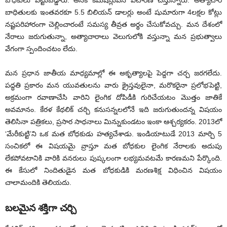
బోధకులు పట్టుబడ్డారు. అనేక కమీషన్లువేసి విచారణ చేస్తున్నారు. అత్యాచార
బాధితులకు ఇంతవరకూ 5.5 బిలియన్ డాలర్లు అంటే షుమారుగా 4లక్షల కోట్లు
నష్టపరిహారంగా చెల్లించారంటే సమస్య తీవ్రత అర్థం చేసుకోవచ్చు. మన దేశంలో
నేరాలు జరుగుతున్నా, అత్యాచారాలు వెలుగులోకి వస్తున్నా మన ప్రభుత్వాలు
వేగంగా స్పందించటం లేదు.
మన ప్రధాన జాతీయ మాధ్యమాల్లో ఈ అకృత్యాలపై పెద్దగా చర్చ జరగలేదు.
పద్ధతి ప్రకారం మన యువతులను వారు క్రైస్తవులైనా, మరొకరైనా ప్రలోభపెట్టి,
అక్రమంగా రవాణాచేసి వారిని లైంగిక దోపిడీకి గురిచేయటం మొత్తం జాతికే
అవమానం. కేరళ కేథలిక్ చర్చి కనుసన్నలలోనే ఇది జరుగుతుందన్న విషయం
తెలిసినా పత్రికలు, ప్రసార సాధనాలు మిన్నుకుండటం ఇంకా ఆశ్చర్యకరం. 2013లో
‘మేరీకుట్టి’ని ఒక మత బోధకుడు హత్యచేశాడు. ఇండియాటుడే 2013 మార్చి 5
సంచికలో ఈ విషయమై వ్రాస్తూ మత బోధకుల లైంగిక నేరాలకు అదుపు
లేకపోవటానికి వారికి వనరులు పుష్కలంగా లభ్యమవటమే కారణమని పేర్కొంది.
ఈ కేసులో నిందితుడైన మత బోధకుడికి మరణశిక్ష విధించిన విషయం
చాలామందికి తెలియదు.
బలమైన శక్తిగా చర్చి