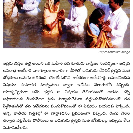
Representative image
ఇద్దరు బిడ్డల తల్లి అయిన ఒక మహిళ తన కూతురు బాప్టిజం సందర్భంగా ఇచ్చిన
అపరాధ అంగీకార వాంగ్మూలం ఆధారంగా కేరళలో ఐదుగురు కేథలిక్ క్రైస్తవ మత
బోధకులు ఆమెను బెదిరించి, లొంగదీసుకొని, శారీరకంగా అనేకసార్లు అనుభవించిన
విషయం సామాజిక మాధ్యమాల ద్వారా ఇటీవల వెలుగులోకి వచ్చింది.
యాదృచ్ఛికంగా ఆమె భర్తకు ఆ విషయం తెలియటంతో అతను చర్చి
అధికారులకు రెండునెలల క్రితం ఫిర్యాదుచేసినా పట్టించుకోకపోవటంతో తన
స్నేహితుడితో తన ఆవేదనను పంచుకోవటంతో ఈ విషయం బయటకు పొక్కింది.
అన్ని జాతీయ పత్రికల్లో ఈ వార్తాకథనం ప్రముఖంగా వచ్చింది. రెండు నెలల
తర్వాత ఎట్టకేలకు పోలీసులు ఆ ఐదుగురు క్రైస్తవ మత బోధకులపై ఇప్పుడు కేసు
నమోదుచేశారు.