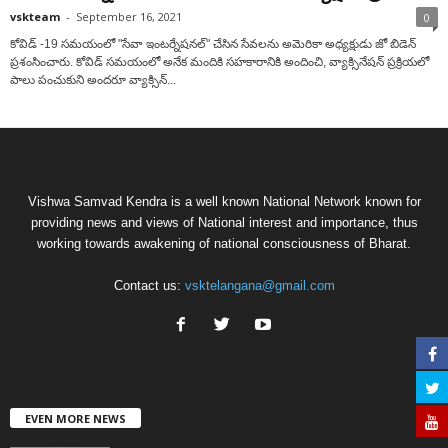
vskteam
-
September 16, 2021
0
కోవిడ్ -19 సమయంలో "సేవా ఇంటర్నేషనల్" చేసిన సేవ‌ల‌ను అమెరికా అధ్య‌క్షుడు జో బిడెన్
ప్ర‌శంసించారు. కోవిడ్ స‌మ‌యంలో అనేక మందికి సహకారానికి అందించి, వ్యాక్సినేష‌న్ ప్ర‌క్రియ‌లో
పాలు పంచుకుని అంద‌రూ వ్యాక్సిన్...
Vishwa Samvad Kendra is a well known National Network known for
providing news and views of National interest and importance, thus
working towards awakening of national consciousness of Bharat.
Contact us:
vsktelangana@gmail.com
EVEN MORE NEWS