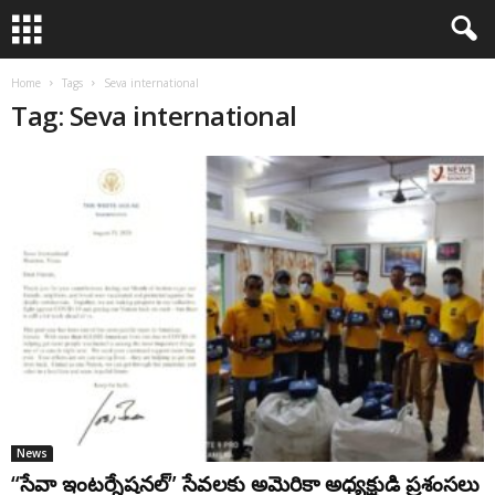
Home
Tags
Seva international
Tag: Seva international
News
“సేవా ఇంట‌ర్నేష‌న‌ల్‌” సేవ‌ల‌కు అమెరికా అధ్య‌క్షుడి ప్ర‌శంస‌లు