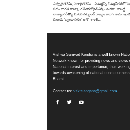
ఎప్పుడైతేనేమి, ఎలాగైతేనేమి – ఎమర్జన్సీ చిమ్మచీకటిలో ‘సెక్
పదం భారత రాజ్యాంగ పీఠికలోకైతే ఎక్కింది కదా ! కాబట్టి
రాజ్యాంగరీత్యా మనది సెక్యులర్‌ రాజ్యం కాదా? కాదు. ఇంటి
ముందు ‘బృందావనం’ అనో ‘శాంతి...
Vishwa Samvad Kendra is a well known Natio
Network known for providing news and views 
National interest and importance, thus workin
towards awakening of national consciousness
Bharat.
Contact us:
vsktelangana@gmail.com