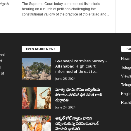
యులర్‌’
The Supreme Court today commenced its historic
hearing on a clutch of petitions challenging the
constitutional validity of the practice of triple talaq and...
EVEN MORE NEWS
PO
nal
News
Gyanvapi Permises Survey –
of
Allahabad High Court
g
Telug
informed of threat to...
 of
View
June 25, 2024
Telugu
మాతృ భూమి కోసం అద్వితీయ
Englis
పోరాటం సలిపిన ధీర వనిత రాణి
దుర్గావతి
Rasht
June 24, 2024
అక్కల్‌ కోట్‌ స్వామి వారిని
దర్శించుకున్న సరసంఘచాలక్
మోహన్ భాగవత్