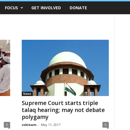
FOCUS
GET INVOLVED
DONATE
News
Supreme Court starts triple
talaq hearing; may not debate
polygamy
0
vskteam
-
May 11, 2017
0