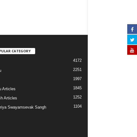
PULAR CATEGORY
4172
2251
u
1997
s
1845
 Articles
1252
h Articles
1104
riya Swayamsevak Sangh