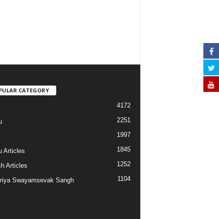
PULAR CATEGORY
4172
2251
u
1997
s
1845
 Articles
1252
h Articles
1104
riya Swayamsevak Sangh