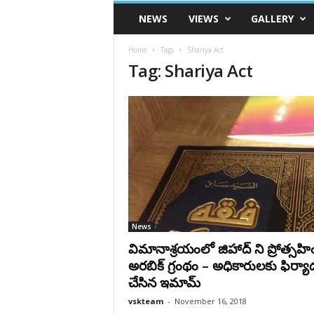
VSK
NEWS
VIEWS
GALLERY
Telangana
Home
Tags
Shariya Act
Tag: Shariya Act
News
విమానాశ్రయంలో జిహాద్ ని ప్రోత్సహి
అరబిక్ గ్రంథం – అధికారులకు ఫిర్యా
చేసిన ఇమామ్
vskteam
-
November 16, 2018