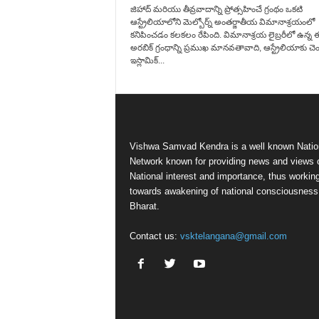
జిహాద్ మరియు తీవ్రవాదాన్ని ప్రోత్సహించే గ్రంథం ఒకటి
ఆస్ట్రేలియాలోని మెల్బోర్న్ అంతర్జాతీయ విమానాశ్రయంలో
కనిపించడం కలకలం రేపింది. విమానాశ్రయ లైబ్రరీలో ఉన్న 
అరబిక్ గ్రంధాన్ని ప్రముఖ మానవతావాది, ఆస్ట్రేలియాకు చె
ఇస్లామిక్...
Vishwa Samvad Kendra is a well known Natio
Network known for providing news and views 
National interest and importance, thus workin
towards awakening of national consciousness
Bharat.
Contact us:
vsktelangana@gmail.com