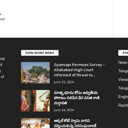
ఈ
ందిన
EVEN MORE NEWS
PO
nal
News
Gyanvapi Permises Survey –
of
Allahabad High Court
g
Telug
informed of threat to...
 of
View
June 25, 2024
Telugu
మాతృ భూమి కోసం అద్వితీయ
Englis
పోరాటం సలిపిన ధీర వనిత రాణి
దుర్గావతి
Rasht
June 24, 2024
అక్కల్‌ కోట్‌ స్వామి వారిని
దర్శించుకున్న సరసంఘచాలక్