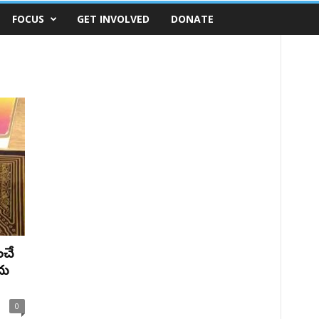
FOCUS
GET INVOLVED
DONATE
ంచే
దు
0