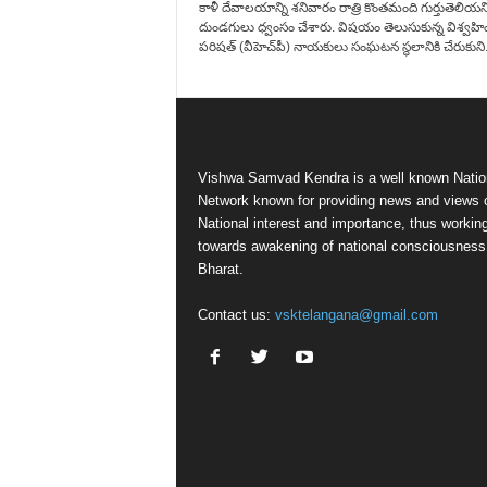
కాళీ దేవాలయాన్ని శనివారం రాత్రి కొంత‌మంది గుర్తుతెలియన
దుండగులు ధ్వంసం చేశారు. విష‌యం తెలుసుకున్న విశ్వహ
పరిషత్ (వీహెచ్‌పీ) నాయ‌కులు సంఘ‌ట‌న స్థ‌లానికి చేరుకుని.
Vishwa Samvad Kendra is a well known Natio
Network known for providing news and views 
National interest and importance, thus workin
towards awakening of national consciousness
Bharat.
Contact us:
vsktelangana@gmail.com