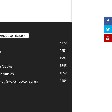
PULAR CATEGORY
4172
2251
u
1997
s
1845
 Articles
1252
h Articles
1104
riya Swayamsevak Sangh