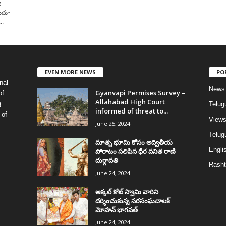
ి
ిందూ
..
EVEN MORE NEWS
PO
nal
News
Gyanvapi Permises Survey –
of
Allahabad High Court
g
Telug
informed of threat to...
 of
View
June 25, 2024
Telugu
మాతృ భూమి కోసం అద్వితీయ
Englis
పోరాటం సలిపిన ధీర వనిత రాణి
దుర్గావతి
Rasht
June 24, 2024
అక్కల్‌ కోట్‌ స్వామి వారిని
దర్శించుకున్న సరసంఘచాలక్
మోహన్ భాగవత్
June 24, 2024