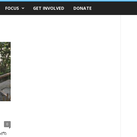
FOCUS
GET INVOLVED
DONATE
0
ంలోని