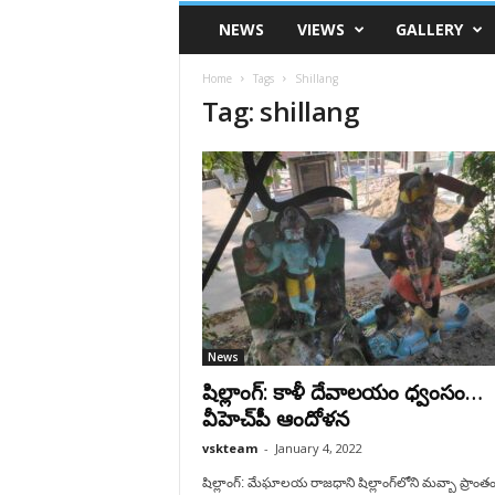
VSK
NEWS
VIEWS
GALLERY
Telangana
Home
Tags
Shillang
Tag: shillang
News
షిల్లాంగ్: కాళీ దేవాల‌యం ధ్వంసం…
వీహెచ్‌పీ ఆందోళ‌న‌
vskteam
-
January 4, 2022
షిల్లాంగ్: మేఘాలయ రాజధాని షిల్లాంగ్‌లోని మవ్బా ప్రాంత