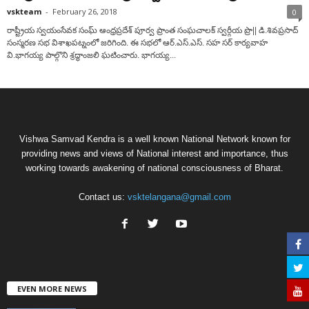
vskteam
-
February 26, 2018
0
రాష్ట్రీయ స్వయంసేవక సంఘ్‌ ఆంధ్రప్రదేశ్‌ పూర్వ ప్రాంత సంఘచాలక్‌ స్వర్గీయ ప్రొ|| డి.శివప్రసాద్‌
సంస్మరణ సభ విశాఖపట్నంలో జరిగింది. ఈ సభలో ఆర్‌.ఎస్‌.ఎస్‌. సహ సర్‌ కార్యవాహ
వి.భాగయ్య పాల్గొని శ్రద్ధాంజలి ఘటించారు. భాగయ్య...
Vishwa Samvad Kendra is a well known National Network known for
providing news and views of National interest and importance, thus
working towards awakening of national consciousness of Bharat.
Contact us:
vsktelangana@gmail.com
EVEN MORE NEWS