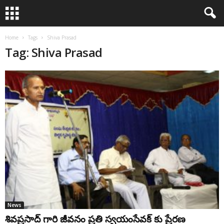
Home
Tags
Shiva Prasad
Tag: Shiva Prasad
News
శివప్రసాద్‌ గారి జీవనం ప్రతి స్వయంసేవక్ కు ప్రేరణ