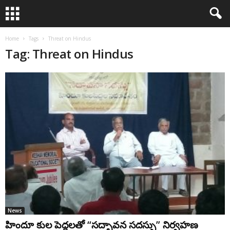
Home
Tags
Threat on Hindus
Tag: Threat on Hindus
News
హిందూ కుల పెద్దలతో “సద్భావన సదస్సు” నిర్వహణ