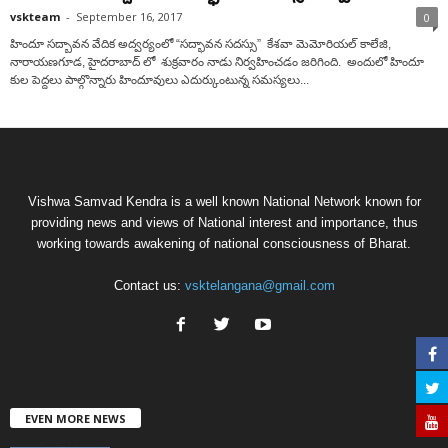
vskteam
-
September 16, 2017
0
హిందూ సద్బావన వేదిక అద్వర్యంలో “సద్భావన సదస్సు” కేశవా మెమోరియల్ కాలేజి,
నారాయణగూడ, హైదరాబాద్ లో శుక్రవారం నాడు నిర్వహించడం జరిగింది. అందులో హిందూ
కుల పెద్దలు పాల్గొన్నారు హిందూవులు ఎదుర్కుంటున్న సమస్యలు...
Vishwa Samvad Kendra is a well known National Network known for
providing news and views of National interest and importance, thus
working towards awakening of national consciousness of Bharat.
Contact us:
vsktelangana@gmail.com
EVEN MORE NEWS