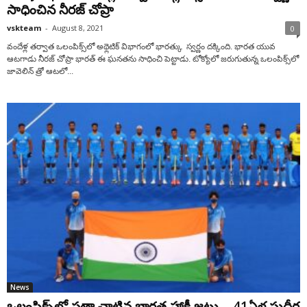
సాధించిన నీర‌జ్ చోప్రా
vskteam
-
August 8, 2021
0
వందేళ్ల త‌ర్వాత ఒలంపిక్స్‌లో అథ్లెటిక్ విభాగంలో భార‌త్కు స్వ‌ర్ణం ద‌క్కింది. భార‌త యువ
ఆట‌గాడు నీర‌జ్ చోప్రా భార‌త్ ఈ ఘ‌న‌త‌ను సాధించి పెట్టాడు. టోక్యోలో జ‌రుగుతున్న ఒలంపిక్స్‌లో
జావెలిన్ త్రో ఆట‌లో...
News
ఒలంపిక్స్‌లో స‌త్తా చాటిన భార‌త హాకీ జ‌ట్టు… 41ఏళ్ల సుదీర్ఘ