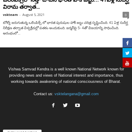
విరామ త‌ర్వాత‌...
vskteam
-
August 5, 2021
0
టోక్యో జరుగుతున్న ఒలింపిక్స్ ‌లో భారత పురుషుల హాకీ జట్టు చరిత్ర సృష్టించింది. 41 ఏళ్ల సుదీర్ఘ
నిరీక్షణ తర్వాత విశ్వక్రీడల్లో పతకం అందుకుంది. జర్మనీపై 5- 4తో విజయాన్ని సాధించింది.
ఆరంభంలో...
Vishwa Samvad Kendra is a well known National Network known for
providing news and views of National interest and importance, thus
working towards awakening of national consciousness of Bharat.
Contact us:
vsktelangana@gmail.com