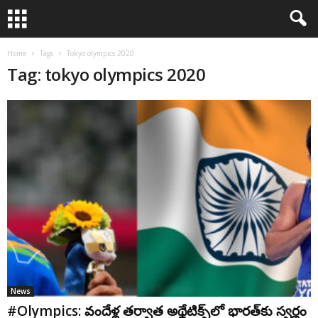
Home
Tags
Tokyo olympics 2020
Tag: tokyo olympics 2020
News
#Olympics: వందేళ్ల త‌ర్వాత అథ్లేటిక్స్‌లో భార‌త్‌కు స్వ‌ర్ణం