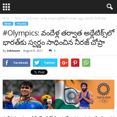
Home
News
#Olympics: వందేళ్ల త‌ర్వాత అథ్లేటిక్స్‌లో భార‌త్‌కు స్వ‌ర్ణం సాధించిన నీర‌జ్ చోప్రా
NEWS
TELUGU
#Olympics: వందేళ్ల త‌ర్వాత అథ్లేటిక్స్‌లో
భార‌త్‌కు స్వ‌ర్ణం సాధించిన నీర‌జ్ చోప్రా
By
vskteam
-
August 8, 2021
0
Facebook
Twitter