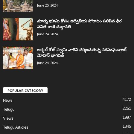
June 25, 2024
మాతృ భూమి కోసం అద్వితీయ పోరాటం సలిపిన ధీర
వనిత రాణి దుర్గావతి
June 24, 2024
అక్కల్‌ కోట్‌ స్వామి వారిని దర్శించుకున్న సరసంఘచాలక్
మోహన్ భాగవత్
June 24, 2024
POPULAR CATEGORY
4172
News
2251
Telugu
1997
Views
1845
Telugu Articles