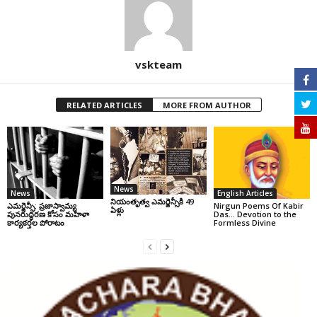
vskteam
RELATED ARTICLES
MORE FROM AUTHOR
News
News
English Articles
నియంతృత్వ ఎమర్జెన్సీకి 49
ఎమర్జెన్సీ: ప్రజాస్వామ్య
Nirgun Poems Of Kabir
ఏళ్లు
పునరుద్ధరణ కోసం మహిళా
Das… Devotion to the
కార్యకర్తల పోరాటం
Formless Divine