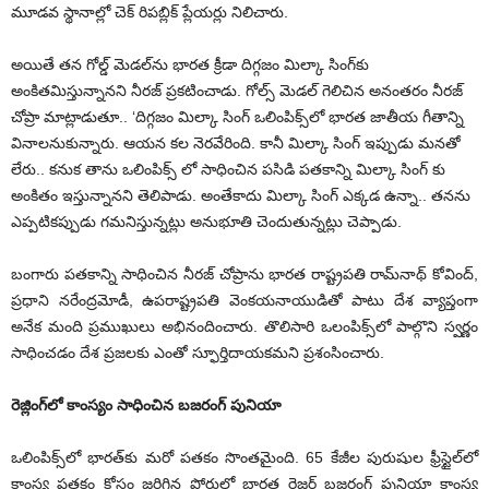
మూడ‌వ స్థానాల్లో చెక్ రిప‌బ్లిక్ ప్లేయ‌ర్లు నిలిచారు.
అయితే తన గోల్డ్ మెడ‌ల్‌ను భారత క్రీడా దిగ్గజం మిల్కా సింగ్‌కు
అంకిత‌మిస్తున్నానని నీరజ్ ప్రకటించాడు. గోల్స్ మెడల్ గెలిచిన అనంతరం నీరజ్
చోప్రా మాట్లాడుతూ.. ‘దిగ్గజం మిల్కా సింగ్ ఒలింపిక్స్‌లో భారత జాతీయ గీతాన్ని
వినాలనుకున్నారు. ఆయన కల నెరవేరింది. కానీ మిల్కా సింగ్ ఇప్పుడు మనతో
లేరు.. కనుక తాను ఒలింపిక్స్ లో సాధించిన పసిడి పతకాన్ని మిల్కా సింగ్ కు
అంకితం ఇస్తున్నానని తెలిపాడు. అంతేకాదు మిల్కా సింగ్ ఎక్క‌డ ఉన్నా.. తనను
ఎప్ప‌టిక‌ప్పుడు గ‌మ‌నిస్తున్నట్లు అనుభూతి చెందుతున్నట్లు చెప్పాడు.
బంగారు ప‌త‌కాన్ని సాధించిన నీర‌జ్ చోప్రాను భార‌త రాష్ట్రప‌తి రామ్‌నాథ్ కోవింద్‌,
ప్ర‌ధాని న‌రేంద్ర‌మోడీ, ఉప‌రాష్ట్రప‌తి వెంక‌య‌నాయుడితో పాటు దేశ వ్యాప్తంగా
అనేక మంది ప్ర‌ముఖులు అభినందించారు. తొలిసారి ఒలంపిక్స్‌లో పాల్గొని స్వ‌ర్ణం
సాధించడం దేశ ప్ర‌జ‌ల‌కు ఎంతో స్ఫూర్తిదాయ‌క‌మ‌ని ప్ర‌శంసించారు.
రెజ్లింగ్‌లో కాంస్యం సాధించిన బ‌జ‌రంగ్ పునియా
ఒలింపిక్స్‌లో భారత్‌కు మరో పతకం సొంతమైంది. 65 కేజీల పురుషుల ఫ్రీస్టైల్‌లో
కాంస్య పతకం కోసం జరిగిన పోరులో భారత రెజ్లర్ బజరంగ్ పునియా కాంస్య