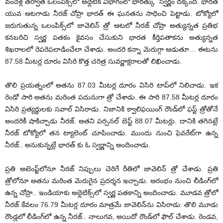
వందేళ్ల త‌ర్వాత ఒలంపిక్స్‌లో అథ్లెటిక్ విభాగంలో భార‌త్కు స్వ‌ర్ణం ద‌క్కింది. భార‌త
యువ ఆట‌గాడు నీర‌జ్ చోప్రా భార‌త్ ఈ ఘ‌న‌త‌ను సాధించి పెట్టాడు. టోక్యోలో
జ‌రుగుతున్న ఒలంపిక్స్‌లో జావెలిన్ త్రో ఆట‌లో నీర‌జ్ చోప్రా అత్యున్నత‌ ప్ర‌తిభ
క‌న‌బ‌రిచి స్వ‌ర్ణ ప‌త‌కం కైవ‌సం చేసుకుని భార‌త కీర్తిప‌తాక‌ను అత్యున్న‌త
శిఖ‌రాల‌లో రెప‌రెప‌లాడించేలా చేశాడు. అంద‌రి క‌న్నా మెరుగ్గా ఆడుతూ… ఈట‌ను
87.58 మీట‌ర్ల దూరం విసిరి కొత్త చ‌రిత్ర సువ‌ర్ణాక్ష‌రాల‌తో లిఖించాడు.
తొలి ప్ర‌య‌త్నంలో అత‌ను 87.03 మీట‌ర్ల దూరం విసిరి టాప్‌లో నిలిచాడు. ఇక
రెండో సారి అత‌ను మ‌రింత ప‌దునుగా త్రో చేశాడు. ఈ సారి 87.58 మీట‌ర్ల దూరం
విసిరి ప్ర‌త్య‌ర్థుల‌కు స‌వాల్ విసిరాడు. నిజానికి క్వాలిఫ‌యింగ్ రౌండ్‌లో ఫ‌స్ట్ త్రోతోనే
అంద‌రికీ షాకిచ్చాడు నీర‌జ్‌. అత‌ని ప‌ర్స‌న‌ల్ బెస్ట్ 88.07 మీట‌ర్లు. దానికి త‌గిన‌ట్లే
నీర‌జ్ టోక్యోలో త‌న ట్యాలెంట్ చూపించాడు. ముందు నుంచి ఫెవ‌రేట్‌గా ఉన్న
నీర‌జ్‌.. అనుకున్న‌ట్లే భారత్ కు ఓ స్వ‌ర్ణాన్ని అందించాడు.
ప్ర‌తి అటెంప్ట్‌లోనూ నీర‌జ్ నిప్పులు చెరిగే రీతిలో జావెలిన్ త్రో చేశాడు. ప్ర‌తి
త్రోలోనూ అత‌ను మ‌రింత మెరుగైన ప్ర‌ద‌ర్శ‌న ఇచ్చాడు. ఆరంభం నుంచి లీడింగ్‌లో
ఉన్న చోప్రా.. ఇండియాకు అథ్లెటిక్స్‌లో స్వ‌ర్ణ ప‌త‌కాన్ని అందించాడు. మూడ‌వ త్రోలో
నీర‌జ్ కేవ‌లం 76.79 మీట‌ర్ల దూరం మాత్ర‌మే జావెలిన్‌ను విసిరాడు. తొలి మూడు
రౌండ్ల‌లో లీడింగ్‌లో ఉన్న నీర‌జ్‌.. నాలుగ‌వ, అయిదో రౌండ్‌లో ఫౌల్ చేశాడు. రెండ‌వ,