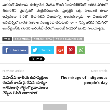
పతకంతో మెరిశాడు. కజక్‌స్థాన్‌కు చెందిన దౌలత్ నియాజ్‌బెకోవ్‌తో జరిగిన పోరులో
తిరుగులేని ప్రదర్శనతో మట్టికరిపించాడు. ప్రత్యర్థికి ఒక్క పాయింట్ కూడా
ఇవ్వకుండా 8-0తో తిరుగులేని విజయాన్ని అందుకున్నాడు. ఈ విజయంతో
ఒలింపిక్స్‌లో భారత పతకాల సంఖ్య 6కు చేరుకుంది. కాగా, నిన్న జరిగిన సెమీస్‌లో
అజర్‌బైజన్‌కు చెందిన అలియేవ్ చేతిలో బజరంగ్ 5-12తో ఓటమి పాలయ్యాడు.
TAGS
GOLD MEDAL
NEERAJ CHOPRA
TOKYO OLYMPICS 2020
Facebook
Twitter
Previous article
Next article
వి.హెచ్.పి జాతీయ‌ ఉపాధ్య‌క్షులు
The mirage of indigenous
చంపత్ రాయ్ పై చేసిన భూకబ్జా
people’s day
ఆరోపణల‌పై కోర్టులో క్ష‌మాప‌ణ‌లు
చెప్పిన వినీత్ నారాయణ్