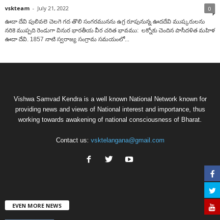
vskteam
-
July 21, 2022
0
ఊదా దేవి పులివలె చెలగె గద తొలి సంగరమునను ఉగ్ర రూపునున్న ఊదదేవి ముష్కరులను
నరికె ముప్పది రెండుగా వినుర భారతీయ వీర చరిత భావము: లక్నోకు చెందిన పాసీదళిత మహిళ
ఊదా దేవి. 1857 నాటి స్వరాజ్య సంగ్రామ సమయంలో...
Vishwa Samvad Kendra is a well known National Network known for
providing news and views of National interest and importance, thus
working towards awakening of national consciousness of Bharat.
Contact us:
vsktelangana@gmail.com
EVEN MORE NEWS