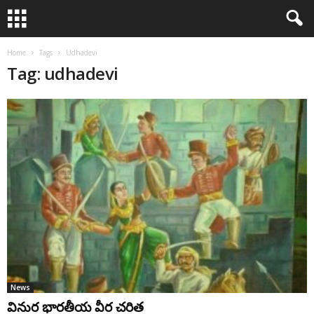
Home
Tags
Udhadevi
Tag: udhadevi
News
వినుర భారతీయ వీర చరిత