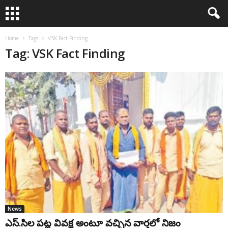
Home
Tags
VSK Fact Finding
Tag: VSK Fact Finding
News
ఎస్.సిల పట్ల వివక్ష అంటూ వచ్చిన వార్తలో నిజం