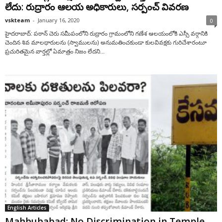
లేదు: రుద్రారం ఆలయ అధికారులు, సర్పంచ్ వివరణ
vskteam
-
January 16, 2020
0
హైదరాబాద్: పఠాన్ చెరు సమీపంలోని రుద్రారం గ్రామంలోని గణేశ ఆలయంలోకి ఎస్సీ వర్గానికి
చెందిన శివ మాలధారులను (స్వాములను) అనుమతించకుండా కులవివక్షకు గురిచేశారంటూ
ప్రచురితమైన వార్తల్లో ఏమాత్రం నిజం లేదని...
English Articles
Mahbubabad: No Discrimination in Temple