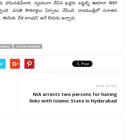
రు ధరించడమేకాక, స్వయంగా నేసిన ఖద్దరు బట్టల్ని ఊరూరా తిరిగి
 నేర్పింది. వసతి సౌకర్యాలు ఏర్పాటు చేసింది. రాజమండ్రిలో సనాతన
ది. ఈమెకు ‘దేశ బాంధవి’ అనే బిరుదు ఇచ్చారు.
GANDHI
TELUGU WOMEN
er
Next article
NIA arrests two persons for having
links with Islamic State in Hyderabad