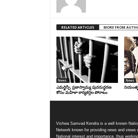
RELATED ARTICLES
MORE FROM AUTH
News
News
ఎమర్జెన్సీ: ప్రజాస్వామ్య పునరుద్ధరణ
నియంతృత్
కోసం మహిళా కార్యకర్తల పోరాటం
Vishwa Samvad Kendra is a well known Natio
Network known for providing news and views 
National interest and importance, thus workin