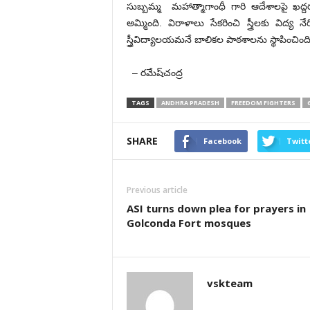
సుబ్బమ్మ మహాత్మాగాంధీ గారి ఆదేశాలపై ఖద్ద
అమ్మింది. విరాళాలు సేకరించి స్త్రీలకు విద్య
స్త్రీవిద్యాలయమనే బాలికల పాఠశాలను స్థాపించిం
– రమేష్‌చంద్ర
TAGS
ANDHRA PRADESH
FREEDOM FIGHTERS
SHARE
Facebook
Twitt
Previous article
ASI turns down plea for prayers in
Golconda Fort mosques
vskteam