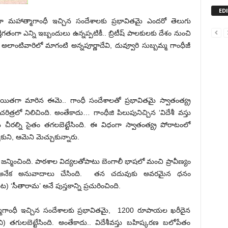
ED
కంగా మహాత్మాగాంధీ ఇచ్చిన సందేశాలకు ప్రభావితమై ఎందరో తెలుగు
తిగతంగా ఎన్ని ఇబ్బందులు ఉన్నప్పటికీ.. బ్రిటీష్‌ పాలకులకు దేశం నుంచి
ు. అలాంటివారిలో మాగంటి అన్నపూర్ణాదేవి, దువ్వూరి సుబ్బమ్మ గాంధీజీ
యితగా మారిన ఈమె.. గాంధీ సందేశాలతో ప్రభావితమై స్వాతంత్య్ర
ిత్రలో నిలిచింది. అంతేకాదు… గాంధీజి పిలుపునిచ్చిన ‘విదేశీ వస్తు
ీరల్ని సైతం తగలబెట్టేసింది. ఈ విధంగా స్వాతంత్య్ర పోరాటంలో
ని, ఆమెని మెచ్చుకున్నారు.
న్మించింది. పాఠశాల విద్యలతోపాటు బెంగాలీ భాషలో మంచి ప్రావీణ్యం
లోకి అనేక అనువాదాలు చేసింది. తన చదువుకు అవరమైన ధనం
ీతారామ’ అనే పుస్తకాన్ని ప్రచురించింది.
్మాగాంధీ ఇచ్చిన సందేశాలకు ప్రభావితమై, 1200 రూపాయల ఖరీదైన
ి) తగులబెట్టేసింది. అంతేకాదు.. విదేశీవస్తు బహిష్కరణ బలోపేతం