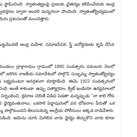
 స్థాపించింది. స్వాతంత్య్రంపై ప్రజలకు చైతన్యం కలిపించేదుకు ఆంధ్ర
ప్రవర్తనల ద్వారా అందరి మన్ననలూ పొందింది. స్వాతంత్య్రోద్యమంలో
మెను ప్రశంసలతో ముంచెత్తారు.
 మొట్టమొదటి ఆంధ్ర మహిళ, సమాజసేవిక, స్త్రీ జనోద్దరణకు కృషి చేసిన
ుర మండలం ద్రాక్షారామం గ్రామంలో 1880 సంవత్సరం నవంబరు నెలలో
ో జరిగిన రాజకీయ సమావేశంలో పాల్గొని సుబ్బమ్మ స్వాతంత్య్రోద్యం
రమే లక్ష్యమంటూ అనర్గళంగా మాట్లాడింది. ఈమె 1922 సంవత్సరంలో
ది. అంతే కాకుండా ఉప్పు సత్యాగ్రహం, క్విట్‌ ఇండియా ఉద్యమాలలో
నిర్బంధించి, క్షమాణ చెబితే విడిచి పెడతా మన్నప్పుడు ”నా కాలి గోరు
న ధైర్యవంతురాలు. ఒకసారి పెద్దాపురంలో వన భోజనాల పేరుతో ఒక
 పాల్గొటుందని తెలుసుకున్న ఆంగ్లేయ పోలీసులు అక్కడ దాడిచేశారు.
ుపడింది. ఆమెను చూసి మిగిలిన వారు ధైర్యం తెచ్చుకొని వారు కూడా