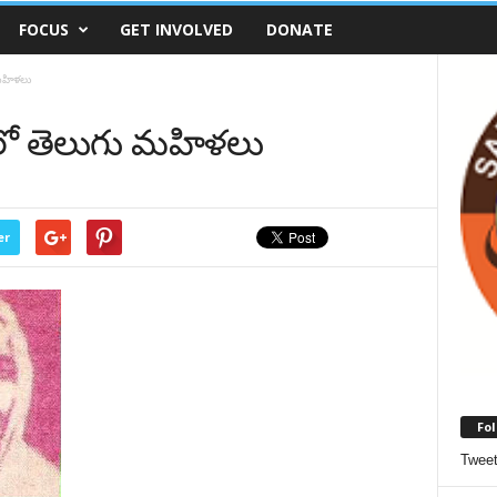
FOCUS
GET INVOLVED
DONATE
మహిళలు
ంలో తెలుగు మహిళలు
er
Fol
Twee