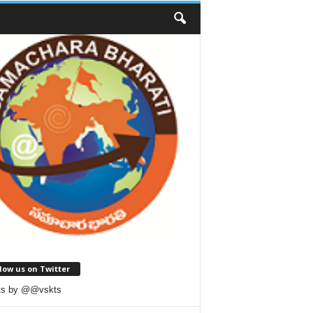
low us on Twitter
ts by @@vskts