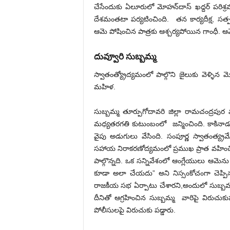
చేసేందుకు ఏలూరులో మోహన్‌దాస్‌ ఖద్దర్‌ పరిశ్రమ
దేశమంతటా పర్యటించింది. తన కార్యదీక్ష, సత్
ఆమె పోషించిన పాత్రకు ఆశ్చర్యపోయిన గాంధీ. ఆ
దువ్వూరి సుబ్బమ్మ
స్వాతంత్య్రోద్యమంలో పాల్గొని జైలుకు వెళ్ళిన
మహిళ.
సుబ్బమ్మ తూర్పుగోదావరి జిల్లా రామచంద్రప
మధ్యతరగతి కుటుంబంలో జన్మించింది. కాకినాడల
వైపు అడుగులు వేసింది. సంపూర్ణ స్వాతంత్య్
సహాయ నిరాకరణోద్యమంలో ప్రముఖ ప్రాత వహించిం
పాల్గొన్నది. ఒక సన్నివేశంలో ఆంగ్లేయులు ఆమెను 
కూడా అలా చేయదు” అని నిస్సంకోచంగా చెప్పి
రాజకీయ సభ ఏర్పాటు చేశారని,అందులో సుబ్బమ్మ
దీనితో ఆగ్రహించిన సుబ్బమ్మ వారిపై విరుచుక
పోలీసులపై విరుచుకు పడ్డారు.