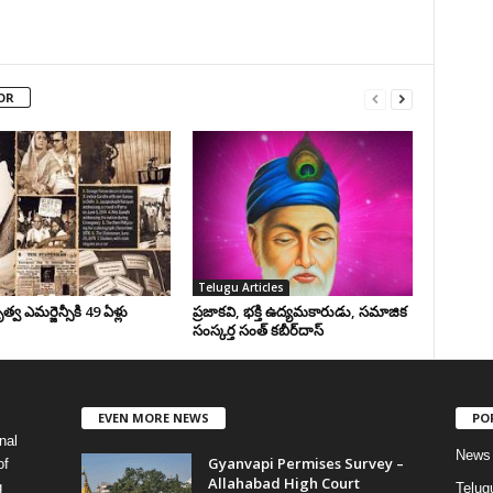
OR
Telugu Articles
వ ఎమర్జెన్సీకి 49 ఏళ్లు
ప్రజాకవి, భక్తి ఉద్యమకారుడు, సమాజిక
సంస్కర్త సంత్‌ కబీర్‌దాస్‌
EVEN MORE NEWS
PO
nal
News
Gyanvapi Permises Survey –
of
Allahabad High Court
g
Telug