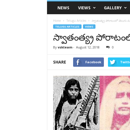
VSK
NEWS
VIEWS
GALLERY
Telangana
Home
Telugu Articles
స్వాతంత్య్ర పోరాటంలో తెలుగు 
TELUGU ARTICLES
VIEWS
స్వాతంత్య్ర పోరాట
By
vskteam
-
August 12, 2018
0
SHARE
Facebook
Twitt