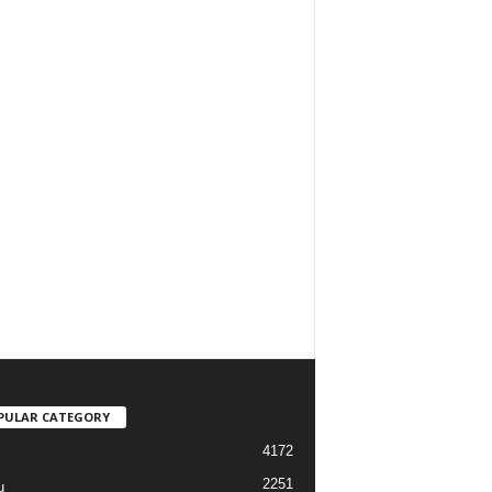
PULAR CATEGORY
4172
2251
u