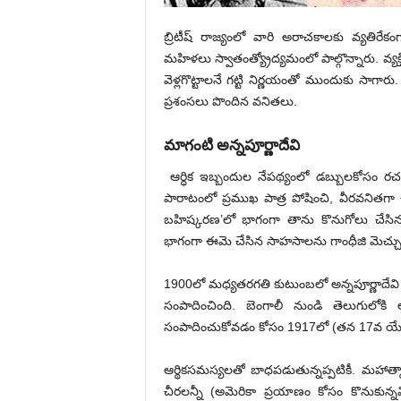
బ్రిటీష్‌ రాజ్యంలో వారి అరాచకాలకు వ్యతిరే
మహిళలు స్వాతంత్య్రోద్యమంలో పాల్గొన్నారు. వ్యక్
వెళ్లగొట్టాలనే గట్టి నిర్ణయంతో ముందుకు సాగార
ప్రశంసలు పొందిన వనితలు.
మాగంటి అన్నపూర్ణాదేవి
ఆర్ధిక ఇబ్బందుల నేపథ్యంలో డబ్బులకోసం రచ
పారాటంలో ప్రముఖ పాత్ర పోషించి, వీరవనితగా చర
బహిష్కరణ’లో భాగంగా తాను కొనుగోలు చేసిన చ
భాగంగా ఈమె చేసిన సాహసాలను గాంధీజి మెచ్చుకు
1900లో మధ్యతరగతి కుటుంబలో అన్నపూర్ణాదేవి జ
సంపాదించింది. బెంగాలీ నుండి తెలుగు
సంపాదించుకోవడం కోసం 1917లో (తన 17వ యేట) ‘స
ఆర్థికసమస్యలతో బాధపడుతున్నప్పటికీ. మహాత
చీరలన్నీ (అమెరికా ప్రయాణం కోసం కొనుకున్నవ