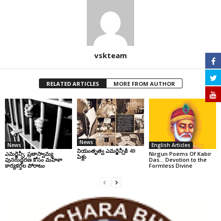
vskteam
RELATED ARTICLES
MORE FROM AUTHOR
News
News
English Articles
నియంతృత్వ ఎమర్జెన్సీకి 49
ఎమర్జెన్సీ: ప్రజాస్వామ్య
Nirgun Poems Of Kabir
ఏళ్లు
పునరుద్ధరణ కోసం మహిళా
Das… Devotion to the
కార్యకర్తల పోరాటం
Formless Divine