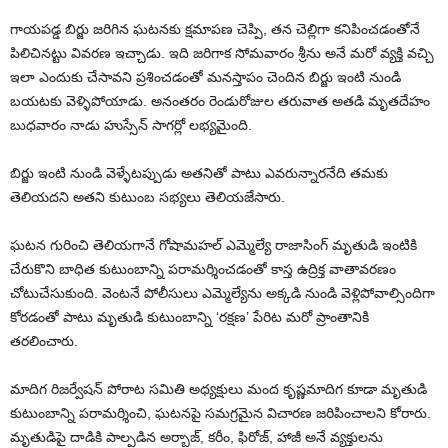
గాయపడ్డ బిర్జు జరిగిన ఘటనకు క్షమాపణ చెప్పి, తన చెల్లిగా కనిపించడంతోనే
పిలిచినట్టు వివరణ ఇచ్చాడు. ఇది జరిగాక సోమవారం శ్రీను అనే మరో వ్యక్తి వచ్చి
ఇలా ఎందుకు చేసావని ప్రశించడంతో మనస్తాపం చెందిన బిర్జు ఇంటి నుండి
బయటకు వెళ్ళిపోయాడు. అనంతరం రెండురోజుల తరువాత అతడి మృతదేహం
బుధవారం నాడు హుస్సేన్ సాగర్లో లభ్యమైంది.
బిర్జు ఇంటి నుండి వెళ్ళేటప్పుడు అతనితో పాటు ఎవరున్నారనేది తమకు
తెలియదని అతని కుటుంబ సభ్యలు తెలియజేసారు.
ఘటన గురించి తెలియగానే గోషామహల్ ఎమ్మెల్యే రాజాసింగ్ మృతుడి ఇంటికి
చేరుకొని బాధిత కుటుంబాన్ని పరామర్శించడంతో కాస్త ఉద్రిక్త వాతావరణం
చోటుచేసుకుంది. వెంటనే పోలీసులు ఎమ్మెల్యేను అక్కడి నుండి వెళ్లిపోవాల్సిందిగా
కోరడంతో పాటు మృతుడి కుటుంబాన్ని ‘రక్షణ’ పేరిట మరో ప్రాంతానికి
తరలించారు.
మాదిగ రిజర్వేషన్ పోరాట సమితి అధ్యక్షులు మంద కృష్ణమాదిగ కూడా మృతుడి
కుటుంబాన్ని పరామర్శించి, ఘటనపై సమగ్రమైన విచారణ జరిపించాలని కోరారు.
మృతుడిపై దాడికి పాల్పడిన అర్బాజ్, కరీం, ఫిరోజ్, హాజీ అనే వ్యక్తులను