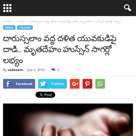
Home
News
దారుస్సలాం వద్ద దళిత యువకుడిపై దాడి.. మృతదేహం హుస్సేన్ సాగర్లో లభ్యం
NEWS
TELUGU
దారుస్సలాం వద్ద దళిత యువకుడిపై
దాడి.. మృతదేహం హుస్సేన్ సాగర్లో
లభ్యం
By
vskteam
-
July 2, 2019
0
Facebook
Twitter