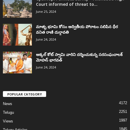
Court informed of threat to...
June 25, 2024
మాతృ భూమి కోసం అద్వితీయ పోరాటం సలిపిన ధీర
వనిత రాణి దుర్గావతి
June 24, 2024
అక్కల్‌ కోట్‌ స్వామి వారిని దర్శించుకున్న సరసంఘచాలక్
మోహన్ భాగవత్
June 24, 2024
POPULAR CATEGORY
4172
News
2251
Telugu
1997
Views
1845
Telugu Articles