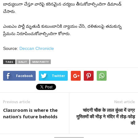
బాధ్యులుగా చేస్తూ వారిపై కఠినమైన చర్యలు తీసుకోవాల్సిందిగా డిమాండ్
చేసారు.
ఎంఐఎం పార్టీ మృతుడి కుటుంబానికి న్యాయం చేసి, దళితులపై తమకున్న
ప్రేమను నిరూపించుకోవాల్సిందిగా కోరారు.
Source:
Deccan Chronicle
TAGS
DALIT
MIM PARTY
Facebook
Twitter
Previous article
Next article
Classroom is where the
चांदनी चौक के लाल कुंआ में उग्र
nation’s future beholds
मुस्लिमों की भीड़ ने मंदिर में तोड़-फोड़
की