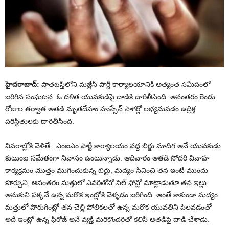
హైదరాబాద్:
పాతబస్తీలోని మజ్లీస్ పార్టీ కార్యాలయానికి అత్యంత సమీపంలో
జరిగిన సంఘటన ఓ దళిత యువకుడిపై దాడికి దారితీసింది. అనంతరం రెండు
రోజుల తర్వాత అతడి మృతదేహం హుస్సేన్ సాగర్లో లభ్యమవడం ఉద్రిక్త
పరిస్థితులకు దారితీసింది.
వివరాల్లోకి వెళితే.. ఎంఐఎం పార్టీ కార్యాలయం వద్ద బిర్జు మాదిగ అనే యువకుడు
కుటుంబ సమేతంగా నివాసం ఉంటున్నాడు. ఆదివారం అతడి సోదరి వివాహ
కార్యక్రమం మొత్తం ముగించుకున్న బిర్జు, మద్యం సేవించి తన ఇంటి ముందు
కూర్చుని, అనంతరం మత్తులో ఎవరితోనో సెల్ ఫోన్లో మాట్లాడుతూ తన ఇల్లు
అనుకుని పక్కనే ఉన్న మరొక ఇంట్లోకి వెళ్ళడం జరిగింది. అంతే కాకుండా మద్యం
మత్తులో పొరుగింట్లో తన చెల్లి పోలికలతో ఉన్న మరొక యువతిని పిలవడంతో
అదే ఇంట్లో ఉన్న ఫిరోజ్ అనే వ్యక్తి మరికొందరితో కలిసి అతడిపై దాడి చేశాడు.