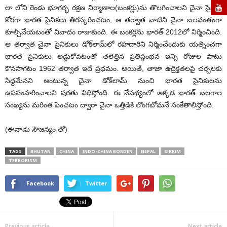
లా లోని రెండు భూగర్భ రక్షణ నిర్మాణాల(బంకర్లు)ను తొలగించాలని చైనా సైన్యం
కోరగా భారత సైనికలు తిరస్కరించటం, ఆ తర్వాత వాటిని చైనా బలవంతంగా
కూల్చివేయటంతో వివాదం రాజుకుంది. ఈ బంకర్లను భారత్‌ 2012లో నిర్మించింది.
ఆ తర్వాత చైనా సైనికులు డోక్‌లామ్‌లో రహదారిని నిర్మించేందుకు యత్నించగా
భారత సైనికులు అడ్డుకోవటంతో తలెత్తిన ప్రతిష్ఠంభన ఇన్ని రోజుల పాటు
కొనసాగటం 1962 తర్వాత ఇదే ప్రథమం. అయితే, తాజా ఉద్రిక్తతలపై చర్చలకు
సిద్ధమేనని అంటున్న చైనా డోక్‌లామ్‌ నుంచి భారత సైనికులను
ఉపసంహరించాలని షరతు విధిస్తోంది. ఈ నేపథ్యంలో అక్కడ భారత్‌ బలగాల
సంఖ్యను మరింత పెంచటం ద్వారా చైనా ఒత్తిడికి లొంగబోమనే సంకేతాలిస్తోంది.
(ఈనాడు సౌజన్యం తో)
TAGS
BHUTAN
CHINA
INDO-CHINA BORDER
NEPAL
SIKKIM
TERRORISM
Facebook
Twitter
Previous article
Next article