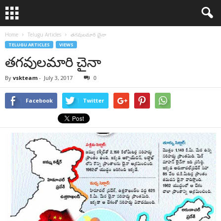
Home
Telugu Articles
తగవులమారి చైనా
TELUGU ARTICLES
VIEWS
తగవులమారి చైనా
By
vskteam
-
July 3, 2017
0
Facebook
Twitter