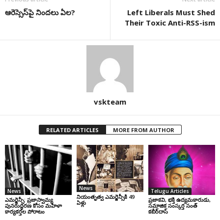
ఆరెస్సెస్‌పై నిందలు ఏల?
Left Liberals Must Shed
Their Toxic Anti-RSS-ism
vskteam
RELATED ARTICLES
MORE FROM AUTHOR
News
News
Telugu Articles
నియంతృత్వ ఎమర్జెన్సీకి 49
ఎమర్జెన్సీ: ప్రజాస్వామ్య
ప్రజాకవి, భక్తి ఉద్యమకారుడు,
ఏళ్లు
పునరుద్ధరణ కోసం మహిళా
సమాజిక సంస్కర్త సంత్‌
కార్యకర్తల పోరాటం
కబీర్‌దాస్‌