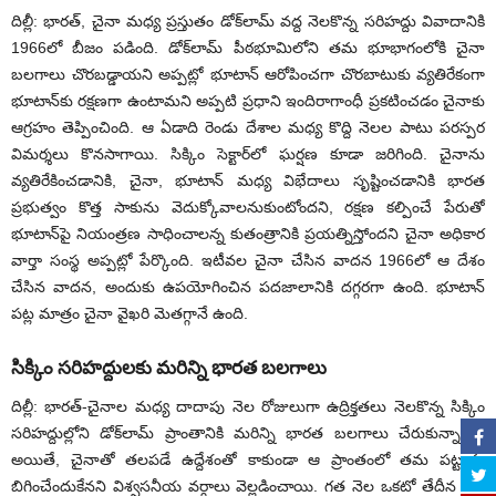
దిల్లీ: భారత్‌, చైనా మధ్య ప్రస్తుతం డోక్‌లామ్‌ వద్ద నెలకొన్న సరిహద్దు వివాదానికి
1966లో బీజం పడింది. డోక్‌లామ్‌ పీఠభూమిలోని తమ భూభాగంలోకి చైనా
బలగాలు చొరబడ్డాయని అప్పట్లో భూటాన్‌ ఆరోపించగా చొరబాటుకు వ్యతిరేకంగా
భూటాన్‌కు రక్షణగా ఉంటామని అప్పటి ప్రధాని ఇందిరాగాంధీ ప్రకటించడం చైనాకు
ఆగ్రహం తెప్పించింది. ఆ ఏడాది రెండు దేశాల మధ్య కొద్ది నెలల పాటు పరస్పర
విమర్శలు కొనసాగాయి. సిక్కిం సెక్టార్‌లో ఘర్షణ కూడా జరిగింది. చైనాను
వ్యతిరేకించడానికి, చైనా, భూటాన్‌ మధ్య విభేదాలు సృష్టించడానికి భారత
ప్రభుత్వం కొత్త సాకును వెదుక్కోవాలనుకుంటోందని, రక్షణ కల్పించే పేరుతో
భూటాన్‌పై నియంత్రణ సాధించాలన్న కుతంత్రానికి ప్రయత్నిస్తోందని చైనా అధికార
వార్తా సంస్థ అప్పట్లో పేర్కొంది. ఇటీవల చైనా చేసిన వాదన 1966లో ఆ దేశం
చేసిన వాదన, అందుకు ఉపయోగించిన పదజాలానికి దగ్గరగా ఉంది. భూటాన్‌
పట్ల మాత్రం చైనా వైఖరి మెతగ్గానే ఉంది.
సిక్కిం సరిహద్దులకు మరిన్ని భారత బలగాలు
దిల్లీ: భారత్‌-చైనాల మధ్య దాదాపు నెల రోజులుగా ఉద్రిక్తతలు నెలకొన్న సిక్కిం
సరిహద్దుల్లోని డోక్‌లామ్‌ ప్రాంతానికి మరిన్ని భారత బలగాలు చేరుకున్నాయి.
అయితే, చైనాతో తలపడే ఉద్దేశంతో కాకుండా ఆ ప్రాంతంలో తమ పట్టును
బిగించేందుకేనని విశ్వసనీయ వర్గాలు వెల్లడించాయి. గత నెల ఒకటో తేదీన డోక