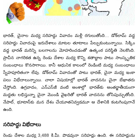
భారత్‌, చైనాల మధ్య సరిహద్దు వివాదం మళ్లీ రగులుతోంది… డోక్‌లామ్‌ వద్ద
సరిహద్దు వివాదంపై ఇరుదేశాలు మాటల తూటాలు పేల్చుకుంటున్నాయి. సిక్కిం
వద్ద భారత్‌ మరిన్ని బలగాలను మోహరించడంతో ఉత్కంఠ పరిస్థితి నెలకొంది.
ప్రాచీన నాగరికత ఉన్న రెండు దేశాల మధ్య కొన్ని శతాబ్దాల పాటు సాంస్కృతిక
సంబంధాలు కొనసాగాయి. కానీ ఆధునిక కాలంలో రెండింటి మధ్య సంబంధాలు
స్నేహపూరితంగా లేవు. డోక్‌లామ్‌ వివాదంతో పాటు భారత్‌, చైనా మధ్య ఇంకా
పలు విభేదాలున్నాయి. చాలా విషయాల్లో భారత్‌ వాదనను చైనా బేఖాతరు
చేస్తోంది. ఉగ్రవాదం, ఎన్‌ఎస్‌జీ వంటి అంశాల్లో భారత్‌కు అంతర్జాతీయంగా
మద్దతు లభిస్తున్నా చైనా మొండి వైఖరితో భారత్‌ వాదనను తోసిపుచ్చుతోంది.
నేపాల్‌, భూటాన్‌కు మన దేశం చేయూతనివ్వడమూ ఆ దేశానికి కంటగింపుగానే
ఉంది.
సరిహద్దు విభేదాలు
రెండు దేశాల మధ్య 3,488 కి.మీ. పొడవునా సరిహద్దు ఉంది. ఈ సరిహద్దును