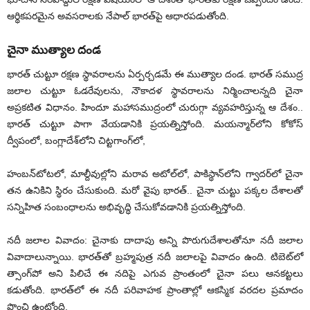
ఆర్థికపరమైన అవసరాలకు నేపాల్‌ భారత్‌పై ఆధారపడుతోంది.
చైనా ముత్యాల దండ
భారత్‌ చుట్టూ రక్షణ స్థావరాలను ఏర్పర్చడమే ఈ ముత్యాల దండ. భారత్‌ సముద్ర
జలాల చుట్టూ ఓడరేవులను, నౌకాదళ స్థావరాలను నిర్మించాలన్నది చైనా
అప్రకటిత విధానం. హిందూ మహాసముద్రంలో చురుగ్గా వ్యవహరిస్తున్న ఆ దేశం..
భారత్‌ చుట్టూ పాగా వేయడానికి ప్రయత్నిస్తోంది. మయన్మార్‌లోని కోకోస్‌
ద్వీపంలో, బంగ్లాదేశ్‌లోని చిట్టగాంగ్‌లో,
హంబన్‌టోటలో, మాల్దీవుల్లోని మరావ అటోల్‌లో, పాకిస్థాన్‌లోని గ్వాదర్‌లో చైనా
తన ఉనికిని స్థిరం చేసుకుంది. మరో వైపు భారత్‌.. చైనా చుట్టు పక్కల దేశాలతో
సన్నిహిత సంబంధాలను అభివృద్ధి చేసుకోవడానికి ప్రయత్నిస్తోంది.
నదీ జలాల వివాదం: చైనాకు దాదాపు అన్ని పొరుగుదేశాలతోనూ నదీ జలాల
వివాదాలున్నాయి. భారత్‌తో బ్రహ్మపుత్ర నదీ జలాలపై వివాదం ఉంది. టిబెట్‌లో
త్సాంగ్‌పో అని పిలిచే ఈ నదిపై ఎగువ ప్రాంతంలో చైనా పలు ఆనకట్టలు
కడుతోంది. భారత్‌లో ఈ నదీ పరివాహక ప్రాంతాల్లో ఆకస్మిక వరదల ప్రమాదం
పొంచి ఉంటోంది.