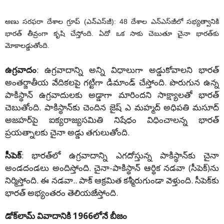
అణు సరఫరా దేశాల గ్రూప్‌ (ఎన్‌ఎస్‌జీ): 48 దేశాల ఎన్‌ఎస్‌జీలో సభ్యత్వానికి
భారత్‌ తీవ్రంగా కృషి చేస్తోంది. ఏదో ఒక సాకు చెబుతూ చైనా భారత్‌కు
మోకాలడ్డుతోంది.
ఉగ్రవాదం
: ఉగ్రవాదాన్ని అన్ని విధాలుగా అడ్డుకోవాలని భారత్‌
అంతర్జాతీయ వేదికలపై గట్టిగా డిమాండ్‌ చేస్తోంది. పొరుగున ఉన్న
పాకిస్థాన్‌ ఉగ్రవాదులకు అడ్డాగా మారిందని సాక్ష్యాలతో భారత్‌
చెబుతోంది. పాకిస్థాన్‌కు చెందిన జైష్‌ ఎ మహ్మద్‌ అధిపతి మసూద్‌
అజహర్‌పై ఐక్యరాజ్యసమితి నిషేధం విధించాలన్న భారత్‌
ప్రయత్నాలకు చైనా అడ్డు తగులుతోంది.
సీపెక్‌
: భారత్‌లో ఉగ్రవాదాన్ని ఎగదోస్తున్న పాకిస్థాన్‌కు చైనా
అండదండలు అందిస్తోంది. చైనా-పాకిస్థాన్‌ ఆర్థిక నడవా (సీపెక్‌)ను
నిర్మిస్తోంది. ఈ నడవా.. పాక్‌ ఆక్రమిత కశ్మీరుగుండా వెళ్తుంది. సీపెక్‌కు
భారత్‌ అభ్యంతరం తెలియజేస్తోంది.
డోక్‌లామ్‌ వివాదానికి 1966లోనే బీజం