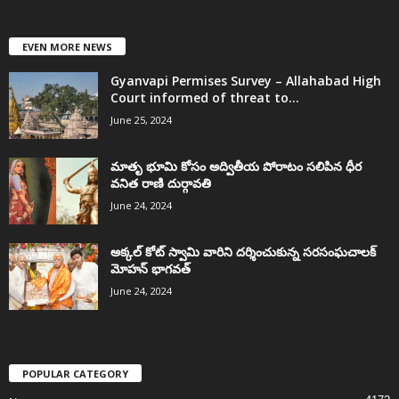
EVEN MORE NEWS
Gyanvapi Permises Survey – Allahabad High
Court informed of threat to...
June 25, 2024
మాతృ భూమి కోసం అద్వితీయ పోరాటం సలిపిన ధీర
వనిత రాణి దుర్గావతి
June 24, 2024
అక్కల్‌ కోట్‌ స్వామి వారిని దర్శించుకున్న సరసంఘచాలక్
మోహన్ భాగవత్
June 24, 2024
POPULAR CATEGORY