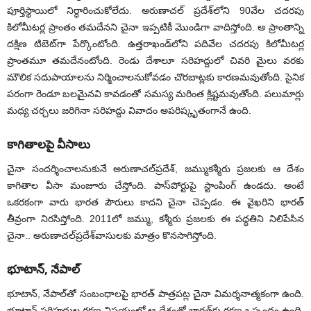
పూర్తిస్థాయిలో నిర్ధారించుకోలేదు. అరుణాచల్‌ ప్రదేశ్‌లోని 90వేల చదరపు
కిలోమీటర్ల ప్రాంతం తమదేనని చైనా ఇప్పటికీ మొండిగా వాదిస్తోంది. ఆ ప్రాంతాన్ని
దక్షిణ టిబెట్‌గా పేర్కొంటోంది. ఉత్తరాఖండ్‌లోని పదివేల చదరపు కిలోమీటర్ల
ప్రాంతమూ తమదేనంటోంది. రెండు దేశాలూ సరిహద్దులో చివరి మైలు వరకు
మౌలిక సదుపాయాలను నిర్మించాలనుకోవడం చొరబాట్లకు కారణమవుతోంది. సైనిక
పరంగా రెండూ బలమైనవి కావడంతో సమస్య మరింత క్లిష్టమవుతోంది. పలుమార్లు
మధ్య చర్చలు జరిగినా సరిహద్దు వివాదం అపరిష్కృతంగానే ఉంది.
కాగితాలపై వీసాలు
చైనా సందర్శించాలనుకునే అరుణాచల్‌ప్రదేశ్‌, జమ్ముకశ్మీరు ప్రజలకు ఆ దేశం
కాగితాల వీసా మంజూరు చేస్తోంది. పాస్‌పోర్టుపై స్టాంపింగ్‌ ఉండదు. అంటే
ఒకరకంగా వారు భారత పౌరులు కాదని చైనా చెప్పడం. ఈ వైఖరిని భారత్‌
తీవ్రంగా నిరసిస్తోంది. 2011లో జమ్ము, కశ్మీరు ప్రజలకు ఈ పద్ధతిని నిలిపేసిన
చైనా.. అరుణాచల్‌ప్రదేశ్‌వాసులకు మాత్రం కొనసాగిస్తోంది.
భూటాన్‌, నేపాల్‌
భూటాన్‌, నేపాల్‌తో సంబంధాలపై భారత్‌ పాత్రపట్ల చైనా విమర్శనాత్మకంగా ఉంది.
భూటాన్‌ సరిహద్దుల రక్షణ విషయంలో ఆ దేశంతో భారత్‌కు రక్షణ ఒప్పందం ఉంది.