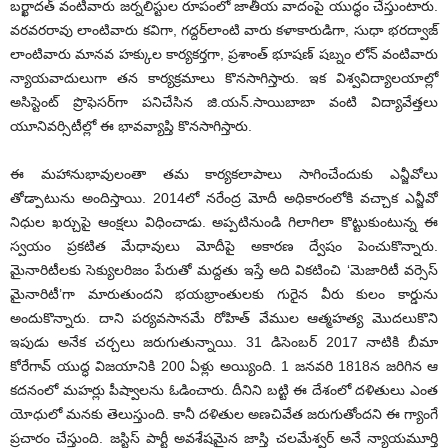
బర్ఖాదత్ వంటివారు జర్నలిస్టుల రూపంలో జాతీయ వాదంపై యుద్ధం చేస్తుంటారు.
వరవరరావు లాంటివారు కవిగా, గద్దర్‌లాంటి వారు కళాకారుడిగా, సుధా భరద్వాజ్
లాంటివారు మానవ హక్కుల కార్యకర్తగా, ప్రశాంత్ భూషణ్ షబ్నం లోన్ వంటివారు
న్యాయవాదులుగా తన కార్యక్రమాలు కొనసాగిస్తారు. ఇక విశ్వవిద్యాలయాల్లో
అసిస్టెంట్ ప్రొఫెసర్‌గా పనిచేసిన జి.యన్.సాయిబాబా వంటి విద్యావేత్తలు
యూనివర్సిటీల్లో ఈ భావవ్యాప్తి కొనసాగిస్తారు.
ఈ మహానుభావులంతా తమ కార్యకలాపాలు సాగించేందుకు ఎన్జీవోలు
తోడ్పాటును అందిస్తాయి. 2014లో నరేంద్ర మోదీ అధికారంలోకి వచ్చాక ఎన్జీవో
నిధుల ఖర్చుపై ఆంక్షలు విధించాడు. అప్పటినుండి గిలాగిలా కొట్టుకుంటున్న ఈ
స్వయం ప్రకటిత మేధావులు మోదీపై అకారణ ద్వేషం పెంచుకొన్నారు.
మైనారిటీలకు సెక్యులరిజం పేరుతో మద్దతు ఇస్తే అది వికటించి ‘మెజారిటీ వర్సెస్
మైనారిటీ’గా మారుతుందని భయభ్రాంతులకు గురైన వీరు కులం కార్డును
అందుకొన్నారు. దాని పర్యవసానమే రోహిత్ వేముల ఆత్మహత్య మొదలుకొని
ఇపుడు అనేక చర్చలు జరుగుతున్నాయి. 31 డిసెంబర్ 2017 నాటికి బీమా
కోరేగావ్ యుద్ధ విజయానికి 200 ఏళ్లు అయ్యింది. 1 జనవరి 1818న జరిగిన ఆ
కదనంలో మహర్లు పీష్వాలను ఓడించారు. దీనిని బట్టి ఈ దేశంలో దళితులు ఎంత
యోధులో మనకు తెలుస్తుంది. కానీ దళితుల అణచివేత జరుగుతోందని ఈ గ్యాంగే
ప్రచారం చేస్తుంది. జస్టిస్ పార్టీ అవశేషమైన జాస్తి చలమేశ్వర్ అనే న్యాయమూర్తి