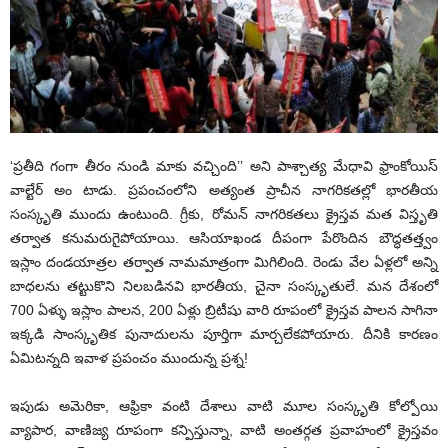
‘ప్రతీది గంగా తీరం నుండి మాకు వచ్చింది’’ అని పాశ్చాత్య మేధావి ఫ్రాంకోయిస్
వాల్టేర్ అం టాడు. ప్రపంచంలోని అత్యంత ప్రాచీన నాగరికతల్లో భారతీయ
సంస్కృతి ముందు ఉంటుంది. గ్రీకు, రోమన్ నాగరికతలు క్రైస్తవ మత విస్తృతి
తర్వాత కనుమరుగైపోయాయి. ఆసియాఖండ దీపంగా పేరొందిన బౌద్ధతత్త్వం
ఇస్లాం దండయాత్రల తర్వాత నామమాత్రంగా మిగిలింది. రెండు వేల ఏళ్లలో అన్ని
బాధలను తట్టుకొని నిలబడినవి భారతీయ, చైనా సంస్కృతులే. మన దేశంలో
700 ఏళ్ళు ఇస్లాం పాలన, 200 ఏళ్లు బ్రిటీషు వారి రూపంలో క్రైస్తవ పాలన సాగినా
ఇక్కడి సాంస్కృతిక పునాదులను పూర్తిగా మార్చలేకపోయారు. దీనికి కారణం
ఏమిటన్నది ఇవాళ ప్రపంచం ముందున్న ప్రశ్న!
ఇపుడు అమెరికా, ఆఫ్రికా వంటి దేశాలు వాటి మూల సంస్కృతి కోల్పోయి
వ్యాపార, వాణిజ్య రూపంగా కన్పిస్తున్నా, వాటి అంతర్గత ప్రవాహంలో క్రైస్తవం