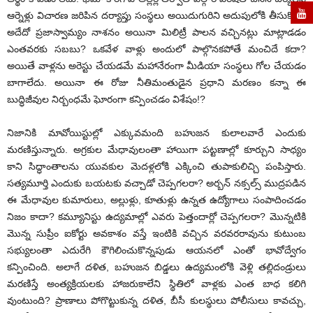
ఆర్నెళ్లు విచారణ జరిపిన దర్యాప్తు సంస్థలు అయిదుగురిని అదుపులోకి తీసుకొంటే
అదేదో ప్రజాస్వామ్యం నాశనం అయినా మిలిట్రీ పాలన వచ్చినట్లు మాట్లాడడం
ఎంతవరకు సబబు? ఒకవేళ వాళ్లు అందులో పాల్గొనకపోతే మంచిదే కదా?
అయితే వాళ్లను అరెస్టు చేయడమే మహానేరంగా మీడియా సంస్థలు గోల చేయడం
బాగాలేదు. అయినా ఈ రోజు నీతిమంతుడైన ప్రధాని మరణం కన్నా ఈ
బుద్ధిజీవుల నిర్బంధమే ఘోరంగా కన్పించడం విశేషం!?
నిజానికి మావోయిస్టుల్లో ఎక్కువమంది బహుజన కులాలవారే ఎందుకు
మరణిస్తున్నారు. అగ్రకుల మేధావులంతా హాయిగా పట్టణాల్లో కూర్చుని సాధ్యం
కాని సిద్ధాంతాలను యువకుల మెదళ్లలోకి ఎక్కించి తుపాకులిచ్చి పంపిస్తారు.
సత్యమూర్తి ఎందుకు బయటకు వచ్చాడో చెప్పగలరా? అర్బన్ నక్సల్స్ ముద్రపడిన
ఈ మేధావుల కుమారులు, అల్లుళ్లు, కూతుళ్లు ఉన్నత ఉద్యోగాలు సంపాదించడం
నిజం కాదా? కమ్యూనిస్టు ఉద్యమాల్లో ఎవరు పెత్తందార్లో చెప్పగలరా? మొన్నటికి
మొన్న సుప్రీం ఐకోర్టు అవకాశం వస్తే ఇంటికి వచ్చిన వరవరరావును కుటుంబ
సభ్యులంతా ఎదురేగి కౌగిలించుకొన్నపుడు ఆయనలో ఎంతో భావోద్వేగం
కన్పించింది. అలాగే దళిత, బహుజన బిడ్డలు ఉద్యమంలోకి వెళ్లి తల్లిదండ్రులు
మరణిస్తే అంత్యక్రియలకు హాజరుకాలేని స్థితిలో వాళ్లకు ఎంత బాధ కలిగి
వుంటుంది? ప్రాణాలు పోగొట్టుకున్న దళిత, బీసీ కులస్థులు పోలీసులు కావచ్చు,