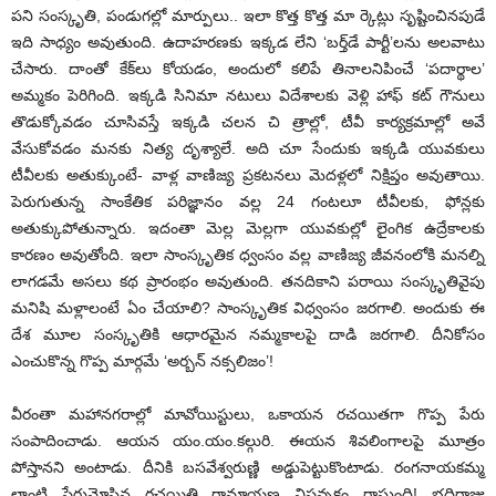
పని సంస్కృతి, పండుగల్లో మార్పులు.. ఇలా కొత్త కొత్త మా ర్కెట్లు సృష్టించినపుడే
ఇది సాధ్యం అవుతుంది. ఉదాహరణకు ఇక్కడ లేని ‘బర్త్‌డే పార్టీ’లను అలవాటు
చేసారు. దాంతో కేక్‌లు కోయడం, అందులో కలిపే తినాలనిపించే ‘పదార్థాల’
అమ్మకం పెరిగింది. ఇక్కడి సినిమా నటులు విదేశాలకు వెళ్లి హాఫ్ కట్ గౌనులు
తొడుక్కోవడం చూసివస్తే ఇక్కడి చలన చి త్రాల్లో, టీవీ కార్యక్రమాల్లో అవే
వేసుకోవడం మనకు నిత్య దృశ్యాలే. అది చూ సేందుకు ఇక్కడి యువకులు
టీవీలకు అతుక్కుంటే- వాళ్ల వాణిజ్య ప్రకటనలు మెదళ్లలో నిక్షిప్తం అవుతాయి.
పెరుగుతున్న సాంకేతిక పరిజ్ఞానం వల్ల 24 గంటలూ టీవీలకు, ఫోన్లకు
అతుక్కుపోతున్నారు. ఇదంతా మెల్ల మెల్లగా యువకుల్లో లైంగిక ఉద్రేకాలకు
కారణం అవుతోంది. ఇలా సాంస్కృతిక ధ్వంసం వల్ల వాణిజ్య జీవనంలోకి మనల్ని
లాగడమే అసలు కథ ప్రారంభం అవుతుంది. తనదికాని పరాయి సంస్కృతివైపు
మనిషి మళ్లాలంటే ఏం చేయాలి? సాంస్కృతిక విధ్వంసం జరగాలి. అందుకు ఈ
దేశ మూల సంస్కృతికి ఆధారమైన నమ్మకాలపై దాడి జరగాలి. దీనికోసం
ఎంచుకొన్న గొప్ప మార్గమే ‘అర్బన్ నక్సలిజం’!
వీరంతా మహానగరాల్లో మావోయిస్టులు, ఒకాయన రచయితగా గొప్ప పేరు
సంపాదించాడు. ఆయన యం.యం.కల్గురి. ఈయన శివలింగాలపై మూత్రం
పోస్తానని అంటాడు. దీనికి బసవేశ్వరుణ్ణి అడ్డుపెట్టుకొంటాడు. రంగనాయకమ్మ
లాంటి పేరుమోసిన రచయిత్రి రామాయణ విషవృక్షం రాస్తుంది! భద్రిరాజు