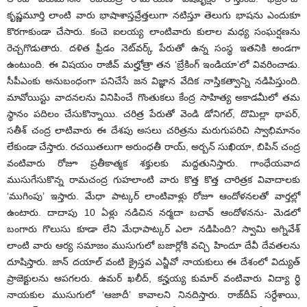
కృష్ణమూర్తి లాంటి వారు భాషాశాస్తవ్రేత్తలుగా నటిస్తూ తెలుగు భాషను ఎందుకూ
కొరగాకుండా చేసారు. కంచె ఐలయ్య లాంటివారు కులాల మధ్య సంఘర్షణను
రెచ్చగొడుతారు. దళిత ఫ్రీడం నెట్‌వర్క్ పేరుతో ఉన్న సంస్థ ఇతనికి అండగా
ఉంటుంది. ఈ విషయం రాజీవ్ మల్హోత్రా తన ‘బ్రేకింగ్ ఇండియా’లో వివరించాడు.
సీపీఎంకు అనుబంధంగా పనిచేసే జన విజ్ఞాన వేదిక నాస్తికత్వాన్ని నడిపిస్తుంది.
మావోయిస్టు వాదనలను వినిపించే గొంతుకలు కేంద్ర సాహిత్య అకాడమీలో తమ
స్థానం పదిలం చేసుకొన్నాయి. చరిత్ర పేరుతో వెండి డోనిగల్, దొమిల్లా థాపర్,
సతీశ్ చంద్ర లాటివారు ఈ దేశపు అసలు చరిత్రను మరుగుపరిచి స్వాభిమానం
లేకుండా చేస్తారు. రచయితలుగా అరుంధతీ రాయ్, అర్బన్ సుఖియా, బిపిన్ చంద్ర
వంటివారు రోజూ ప్రతీకాత్మక శక్తులకు మద్దతునిస్తారు. గాంధేయవాద
ముసుగేసుకొన్న రామచంద్ర గుహలాంటి వారు కొత్త కొత్త చారిత్రక వివాదాలకు
‘ముగింపు’ ఇస్తారు. మేధా పాట్కర్ లాంటివాళ్లు రోజూ ఆందోళనలతో వార్తల్లో
ఉంటారు. దాదాపు 10 ఏళ్లు నడిచిన నర్మదా బచావ్ ఆందోళనను- మెడలో
బంగారు గొలుసు కూడా లేని మేధాపాట్కర్ ఎలా నడిపింది? స్వామి అగ్నివేశ్
లాంటి వారు ఆర్య సమాజం ముసుగులో బజార్లోకి వచ్చి హిందూ దేవీ దేవతలను
దూషిస్తారు. జాన్ దయాల్ వంటి క్రైస్తవ ఎన్జీవో నాయకులు ఈ దేశంలో విద్యుత్
ప్రాజెక్టులను ఆపగలరు. ఉమర్ ఖలీద్, కన్హయ్య కుమార్ వంటివారు విద్యా ర్థి
నాయకుల ముసుగులో ‘ఆజాదీ’ కావాలని నినదిస్తారు. రాజ్‌దీప్ సర్దేశాయి,