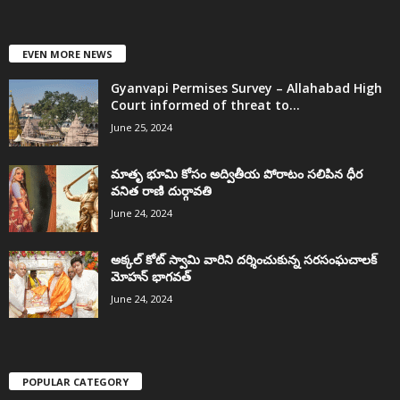
EVEN MORE NEWS
Gyanvapi Permises Survey – Allahabad High
Court informed of threat to...
June 25, 2024
మాతృ భూమి కోసం అద్వితీయ పోరాటం సలిపిన ధీర
వనిత రాణి దుర్గావతి
June 24, 2024
అక్కల్‌ కోట్‌ స్వామి వారిని దర్శించుకున్న సరసంఘచాలక్
మోహన్ భాగవత్
June 24, 2024
POPULAR CATEGORY