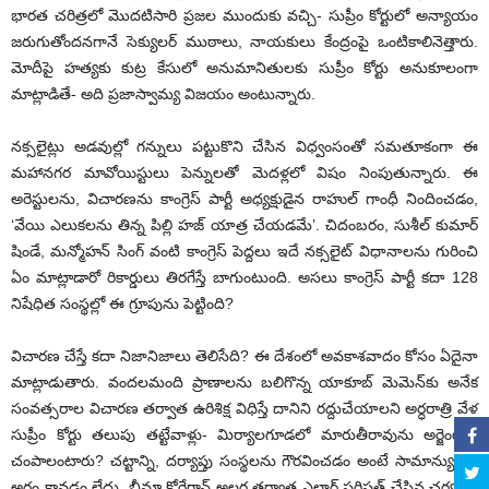
భారత చరిత్రలో మొదటిసారి ప్రజల ముందుకు వచ్చి- సుప్రీం కోర్టులో అన్యాయం
జరుగుతోందనగానే సెక్యులర్ ముఠాలు, నాయకులు కేంద్రంపై ఒంటికాలినెత్తారు.
మోదీపై హత్యకు కుట్ర కేసులో అనుమానితులకు సుప్రీం కోర్టు అనుకూలంగా
మాట్లాడితే- అది ప్రజాస్వామ్య విజయం అంటున్నారు.
నక్సలైట్లు అడవుల్లో గన్నులు పట్టుకొని చేసిన విధ్వంసంతో సమతూకంగా ఈ
మహానగర మావోయిస్టులు పెన్నులతో మెదళ్లలో విషం నింపుతున్నారు. ఈ
అరెస్టులను, విచారణను కాంగ్రెస్ పార్టీ అధ్యక్షుడైన రాహుల్ గాంధీ నిందించడం,
‘వేయి ఎలుకలను తిన్న పిల్లి హజ్ యాత్ర చేయడమే’. చిదంబరం, సుశీల్ కుమార్
షిండే, మన్మోహన్ సింగ్ వంటి కాంగ్రెస్ పెద్దలు ఇదే నక్సలైట్ విధానాలను గురించి
ఏం మాట్లాడారో రికార్డులు తిరగేస్తే బాగుంటుంది. అసలు కాంగ్రెస్ పార్టీ కదా 128
నిషేధిత సంస్థల్లో ఈ గ్రూపును పెట్టింది?
విచారణ చేస్తే కదా నిజానిజాలు తెలిసేది? ఈ దేశంలో అవకాశవాదం కోసం ఏదైనా
మాట్లాడుతారు. వందలమంది ప్రాణాలను బలిగొన్న యాకూబ్ మెమెన్‌కు అనేక
సంవత్సరాల విచారణ తర్వాత ఉరిశిక్ష విధిస్తే దానిని రద్దుచేయాలని అర్ధరాత్రి వేళ
సుప్రీం కోర్టు తలుపు తట్టేవాళ్లు- మిర్యాలగూడలో మారుతీరావును అర్జెంట్‌గా
చంపాలంటారు? చట్టాన్ని, దర్యాప్తు సంస్థలను గౌరవించడం అంటే సామాన్యులకు
అర్థం కావడం లేదు. భీమా కోరేగావ్ అల్లర్ల తర్వాత ఎల్గార్ పరిషత్ చేసిన చర్యలపై