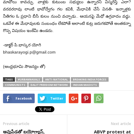
మావోలు కావచ్చు. వాళ్లకు కుటుంబ సభ్యులు ఉన్నారని విస్మరిస్తే ఎలా?
వరవరరావు లాంటి భావోద్వేగం గల కవికి, మేధావికి చేసే వినతి- ఇన్నాళ్లకు
నీతిగల ఓ ప్రధాని బీసీ కులం నుంచి వచ్చాడు.. ఆయనపై మేధో ఉగ్రవాదం వద్దు.
ఒకవేళ ఈ మేధావులకు సంబంధం లేకపోతే అలాంటి కుట్ర జరుగకపోతే అంతకన్నా
గొప్ప విషయం ఇంకేమీ ఉండదు.
-డాక్టర్ పి.భాస్కర యోగి
bhaskarayogi.p@gmail.com
(ఆంధ్రభూమి సౌజన్యం తో)
TAGS
#URBANNAXALS
ANTI-NATIONAL
BREAKING INDIA FORCES
COMMUNISTS
DALIT FREEDOM NETWORK
INDIAN MAOISTS
Facebook
Twitter
Previous article
Next article
ఆవుపేడతో బయోగ్యాస్‌,
ABVP protest at