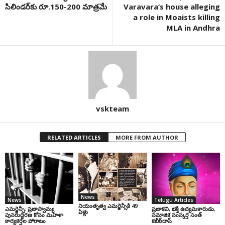
సిలిండర్‌కు రూ.150-200 మాత్రమే
Varavara’s house alleging
a role in Moaists killing
MLA in Andhra
vskteam
RELATED ARTICLES
MORE FROM AUTHOR
News
News
Telugu Articles
నియంతృత్వ ఎమర్జెన్సీకి 49
ఎమర్జెన్సీ: ప్రజాస్వామ్య
ప్రజాకవి, భక్తి ఉద్యమకారుడు,
ఏళ్లు
పునరుద్ధరణ కోసం మహిళా
సమాజిక సంస్కర్త సంత్‌
కార్యకర్తల పోరాటం
కబీర్‌దాస్‌