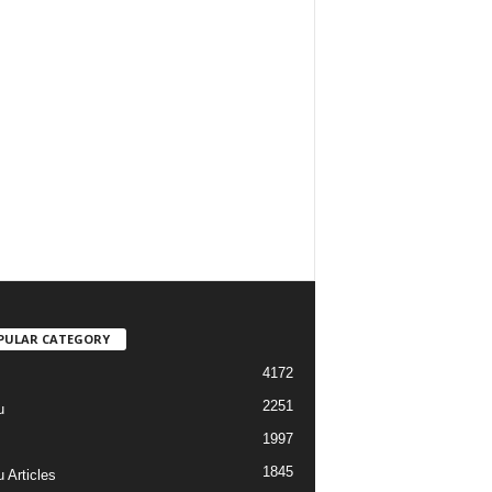
PULAR CATEGORY
4172
2251
u
1997
s
1845
 Articles