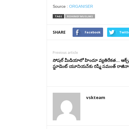
Source :
ORGANISER
TAGS
ROHINGY MUSLIMS
SHARE
Facebook
Twitt
Previous article
సోష‌ల్ మీడియాలో హిందూ వ్య‌తిరేక‌త… ఆక్స్‌ఫ‌ర
స్టూడెంట్ యూనియ‌న్‌కు ర‌ష్మీ స‌మంత్ రాజీ
vskteam