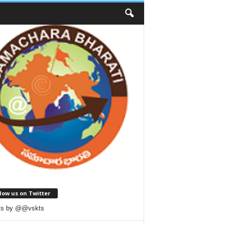
low us on Twitter
ts by @@vskts