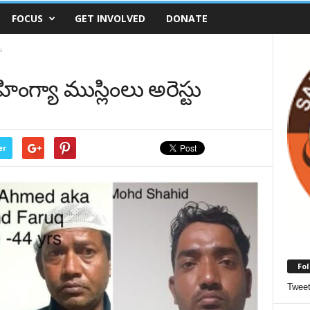
FOCUS
GET INVOLVED
DONATE
ు
ంగ్యా ముస్లింలు అరెస్టు
er
Fol
Twee