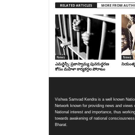
RELATED ARTICLES
MORE FROM AUTH
News
News
ఎమర్జెన్సీ: ప్రజాస్వామ్య పునరుద్ధరణ
నియంతృత్
కోసం మహిళా కార్యకర్తల పోరాటం
Vishwa Samvad Kendra is a well known Natio
Network known for providing news and views 
National interest and importance, thus workin
towards awakening of national consciousness
Bharat.