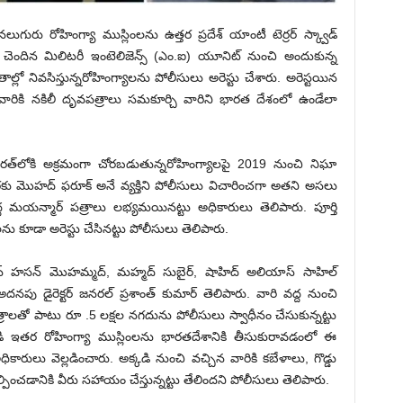
ుగురు రోహింగ్యా ముస్లింలను ఉత్తర ప్రదేశ్ యాంటీ టెర్రర్ స్క్వాడ్
ోకు చెందిన మిలిటరీ ఇంటెలిజెన్స్ (ఎం.ఐ) యూనిట్ నుంచి అందుకున్న
లో నివ‌సిస్తున్న‌రోహింగ్యాల‌ను పోలీసులు అరెస్టు చేశారు. అరెస్ట‌యిన
న వారికి న‌కిలీ దృవ‌పత్రాలు స‌మ‌కూర్చి వారిని భార‌త దేశంలో ఉండేలా
ార‌త్‌లోకి అక్ర‌మంగా చోర‌బ‌డుతున్నరోహింగ్యాల‌పై 2019 నుంచి నిఘా
‌కు మొహద్ ఫరూక్ అనే వ్య‌క్తిని పోలీసులు విచారించ‌గా అతని అస‌లు
 మయన్మార్ పత్రాలు ల‌భ్య‌మ‌యిన‌ట్టు అధికారులు తెలిపారు. పూర్తి
ల‌ను కూడా అరెస్టు చేసిన‌ట్టు పోలీసులు తెలిపారు.
్ హసన్ మొహమ్మద్, మహ్మద్ సుబైర్, షాహిద్ అలియాస్ సాహిల్
దనపు డైరెక్టర్ జనరల్ ప్రశాంత్ కుమార్ తెలిపారు. వారి వ‌ద్ద నుంచి
ిలీ పత్రాలతో పాటు రూ .5 లక్షల నగదును పోలీసులు స్వాధీనం చేసుకున్న‌ట్టు
డి ఇతర రోహింగ్యా ముస్లింలను భారతదేశానికి తీసుకురావడంలో ఈ
ారులు వెల్లడించారు. అక్క‌డి నుంచి వ‌చ్చిన వారికి కబేళాలు, గొడ్డు
చ‌డానికి వీరు స‌హాయం చేస్తున్నట్టు తేలింద‌ని పోలీసులు తెలిపారు.