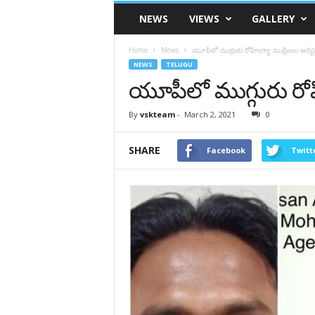
VSK
NEWS
VIEWS
GALLERY
Telangana
Home
News
యూపీలో ముగ్గురు రోహింగ్యా ముస్లింలు అరెస్ట
NEWS
TELUGU
యూపీలో ముగ్గురు రోహి
By
vskteam
-
March 2, 2021
0
SHARE
Facebook
Twitt