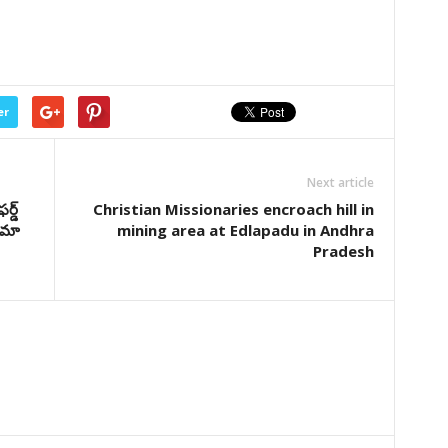
er
Next article
్డ్
Christian Missionaries encroach hill in
నా‌మా
mining area at Edlapadu in Andhra
Pradesh