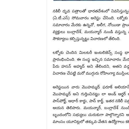
నకిలీ దృవ పత్రాలతో భారతదేశంలో నివసిస్తున్ననల
(ఏ.టీ.ఎస్‌) సోమ‌వారం అరెస్టు చేసింది. లక్న
స‌మాచారం మేర‌కు ఉన్నవో, అలీగ, నోయిడా ప్రాంతాల్
వ్య‌క్తులు బంగ్లాదేశ్, మయన్మార్ నుండి వ‌స్తున్
సౌక‌ర్యాలు క‌ల్పిస్తున్న‌ట్టు విచార‌ణ‌లో తేలింది.
ల‌క్నోకు చెందిన మిల‌ట‌రీ ఇంటలిజెన్స్ సంస్థ భ
ప్రారంభించింది. ఈ సంస్థ ఇచ్చిన స‌మాచారం మేర
పేరు హసన్ అహ్మద్ అని తేలింద‌ని, అత‌ని వ‌ద్ద
విచార‌ణ చేప‌ట్టి మ‌రో ముగ్గురు రోహింగ్యా ముస్లిం
అరెస్టయిన వారు మొహమ్మద్ ఫరూక్ అలియాస
మొహమ్మద్ అని గుర్తించినట్టు లా అండ్ ఆర్డర్ అ
పాస్‌పోర్ట్, ఆధార్ కార్డు, పాన్ కార్డ్, ఇత‌ర‌ నక
ఆయ‌న తెలిపారు. మయన్మార్, బంగ్లాదేశ్ నుం
బృందంలోని సభ్యులు చురుకుగా పాల్గొన్నారని అధిక
మాంసం యూనిట్లలో తక్కువ-వేతన ఉద్యోగాలు క‌ల్పిం