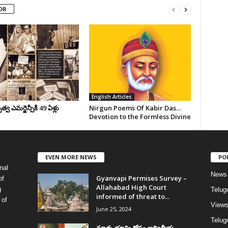
OR
English Articles
వ ఎమర్జెన్సీకి 49 ఏళ్లు
Nirgun Poems Of Kabir Das…
Devotion to the Formless Divine
EVEN MORE NEWS
PO
nal
News
Gyanvapi Permises Survey –
of
Allahabad High Court
g
Telug
informed of threat to...
 of
View
June 25, 2024
Telugu
మాతృ భూమి కోసం అద్వితీయ