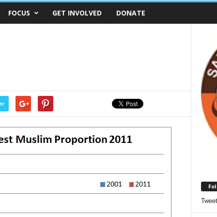
FOCUS
GET INVOLVED
DONATE
er
Fol
Twee