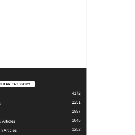
PULAR CATEGORY
4172
2251
u
1997
s
1845
 Articles
1252
h Articles