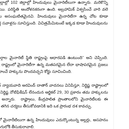
ల్లాల్లో 102 జిల్లాల్లో హిందువులు మైనారిటీలుగా ఉన్నారు. మరికొన్ని
యి. పరిస్థితి ఆందోళనకరంగా ఉంది. అబ్రహామిక్ విశ్వ‌సించే వారి వలె
లు అసంఘటితమైనవి. హిందువులు మైనారిటీగా ఉన్న చోట కూడా
ెద్ద సవాళ్లను సూచిస్తుంది. విచిత్రమేమిటంటే ఇక్కడ కూడా హిందువులను
ాల మైనారిటీ స్థితి రాష్ట్రంపై ఆధారపడి ఉంటుంది” అని చెప్పింది.
దిష్ట రాష్ట్రంలో మైనారిటీగా ఉన్న మతపరమైన లేదా భాషాపరమైన ప్ర‌జ‌లు
హించే హక్కును పొందవచ్చని కోర్టు సూచించింది.
న్యాయవాది అరవింద్ దాతార్ వాదనలు వినిపిస్తూ, నిర్దిష్ట రాష్ట్రాలలో
నిర్దిష్ట నోటిఫికేషన్ లేనందున ఆర్టికల్ 29, 30 ప్రకారం తమ హక్కులను
అన్నారు. రాష్ట్రాలు, కేంద్రపాలిత ప్రాంతాలలోని మైనారిటీల‌కు ఈ
ిన చర్యలు తీసుకోవడానికి ఇది ఒక ప్రారంభ ద‌శ కావచ్చు.
ాయిలో మైనారీటిలుగా ఉన్న హిందువులు ఎదుర్కొంటున్న అల్లర్లు, అసహనం
ుగులోకి తీసుకురావాలి.