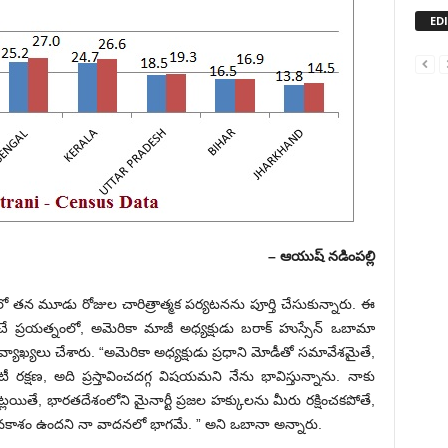
ED
– ఆయుష్ నడింపల్లి
లో తన మూడు రోజుల చారిత్రాత్మక పర్యటనను పూర్తి చేసుకున్నారు. ఈ
ే ప్రయత్నంలో, అమెరికా మాజీ అధ్యక్షుడు బరాక్ హుస్సేన్ ఒబామా
వ్యాఖ్య‌లు చేశారు. “అమెరికా అధ్యక్షుడు ప్రధాని మోడీతో సమావేశమైతే,
రక్షణ, అది ప్రస్తావించదగ్గ విషయ‌మ‌ని నేను భావిస్తున్నాను. నాకు
లయితే, భారతదేశంలోని మైనార్టీ ప్ర‌జ‌ల‌ హక్కులను మీరు రక్షించకపోతే,
కాశం ఉందని నా వాదనలో భాగమే. ” అని ఒబానా అన్నారు.