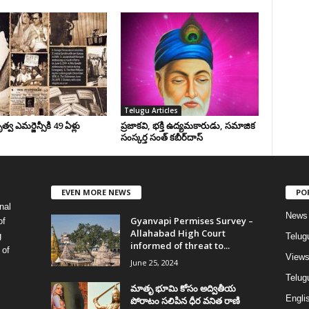
Telugu Articles
వ ఎమర్జెన్సీకి 49 ఏళ్లు
ప్రజాకవి, భక్తి ఉద్యమకారుడు, సమాజిక
సంస్కర్త సంత్‌ కబీర్‌దాస్‌
EVEN MORE NEWS
PO
nal
News
Gyanvapi Permises Survey –
of
Allahabad High Court
g
Telug
informed of threat to...
 of
View
June 25, 2024
Telugu
మాతృ భూమి కోసం అద్వితీయ
Englis
పోరాటం సలిపిన ధీర వనిత రాణి