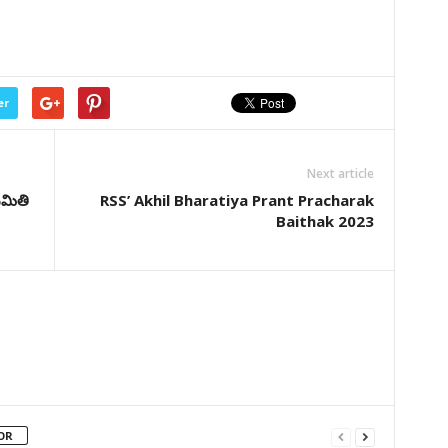
er
Next article
సమితి
RSS’ Akhil Bharatiya Prant Pracharak
Baithak 2023
OR