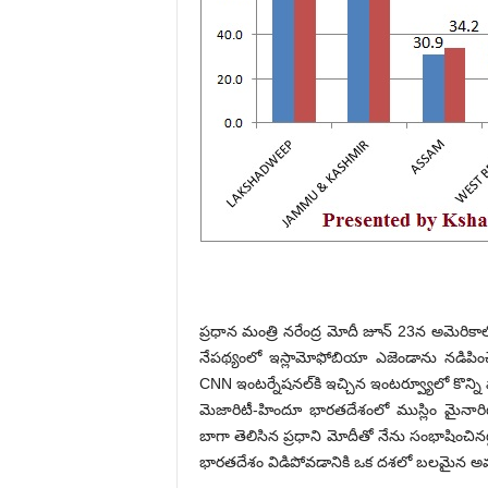
ప్రధాన మంత్రి నరేంద్ర మోదీ జూన్ 23న అమెరికా
నేప‌థ్యంలో ఇస్లామోఫోబియా ఎజెండాను నడిపించ
CNN ఇంటర్నేషనల్‌కి ఇచ్చిన ఇంటర్వ్యూలో కొన్ని 
మెజారిటీ-హిందూ భారతదేశంలో ముస్లిం మైనారిటీ 
బాగా తెలిసిన ప్రధాని మోదీతో నేను సంభాషించినట్
భారతదేశం విడిపోవడానికి ఒక దశలో బలమైన అవ