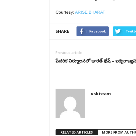
Courtesy:
ARISE BHARAT
SHARE
Facebook
Twitt
Previous article
పేదరిక నిర్మూలనలో భారత్ భేష్ – ఐక్యరాజ్య
vskteam
RELATED ARTICLES
MORE FROM AUTH