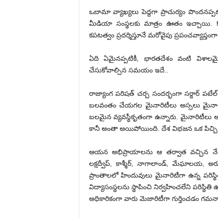
ఒబామా వ్యాఖ్య‌లు పెద్దగా ప్రాచుర్యం పొంద‌న‌ప్ప‌ట
మీడియా సంస్థ‌ల‌కు మాత్రం ఊతం ఇచ్చాయి. కొన్
కపటత్వం ప్ర‌ద‌ర్శిస్తూనే మ‌రోవైపు ప్రపంచవ్యాప్
ఏది ఏమైనప్పటికీ, భారతదేశం వంటి విశాలమ
చేసుకోవాల్సిన స‌మ‌యం ఇదే..
రాజ్యాంగ పరిషత్ చర్చ సందర్భంగా సర్దార్ పటే
బలవంతం చేయగల మైనారిటీలు అస్సలు మైనారిట
బలమైన వ్యవస్థీకృతంగా ఉన్నారు. మైనారిటీలు అ
కానీ అంతా అయిపోయింది. దేశ విభ‌జ‌న ఒక పిచ్చి క
ఆయన అభిప్రాయాలను ఆ తర్వాత వచ్చిన నేతలు
లక్షద్వీప్, కాశ్మీర్, నాగాలాండ్, మేఘాలయ, అరు
ప్రాంతాల‌లో హిందువులు మైనారిటీగా ఉన్న పరిస
విద్యాసంస్థలను స్థాపించి నిర్వహించలేని పరిస్థి
అధికారికంగా వారు మెజారిటీగా గుర్తించ‌డం గ‌మ‌నార