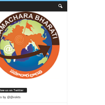
low us on Twitter
ts by @@vskts