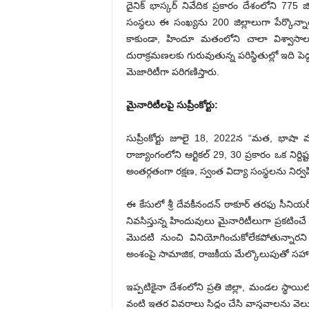
దైనిక్ భాస్కర్ నివేదిక ప్రకారం దేశంలోని 775 జి
సంస్థలు ఈ సంఖ్యను 200 జిల్లాలుగా పేర్కొన్నా
కాకుండా, హిందూ మతంలోని చాలా విశ్వాసా
దురాక్రమణల‌కు గురువుతున్న పరిస్థితుల్లో ఇది ప
మెజారిటీగా పరిగణిస్తారు.
మైనారిటీలపై సుప్రీంకోర్టు:
సుప్రీంకోర్టు జూలై 18, 2022న “మత, భాషా వర్గ
రాజ్యాంగంలోని ఆర్టికల్ 29, 30 ప్రకారం ఒక నిర్
అంతర్గతంగా రక్షణ, స్వంత విద్యా సంస్థలను నిర్వ
ఈ కేసులో శ్రీ దేవకీనందన్ ఠాకూర్ తరఫు సీనియర్ 
నివసిస్తున్న హిందువులు మైనారిటీలుగా ప్రకటించే 
మొద‌టి నుంచి వినియోగించుకోలేకపోతున్నారని 
అంశంపై సామాజిక, రాజకీయ మేల్కొలుపుతో సహా తగ
ఇప్ప‌టికైనా దేశంలోని ప్ర‌తి జిల్లా, మండల స్థ
వంటి ఇతర వివ‌రాలు సిద్దం చేసి వాస్త‌వాల‌ను వెల