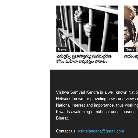
News
News
ఎమర్జెన్సీ: ప్రజాస్వామ్య పునరుద్ధరణ
నియంతృత్
కోసం మహిళా కార్యకర్తల పోరాటం
Vishwa Samvad Kendra is a well known Natio
Network known for providing news and views 
National interest and importance, thus workin
towards awakening of national consciousness
Bharat.
Contact us:
vsktelangana@gmail.com