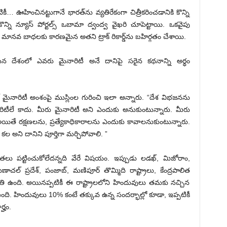
ికీ… ఊహించినట్టుగానే భార‌త్‌ను వ్య‌తిరేకంగా చిత్రీకరించడానికి కొన్ని
ని న్యూస్ పోర్టల్స్ ఒబామా ద్వంద్వ వైఖ‌రి చూపెట్టాయి. ఒక‌వైపు
తంగా మానవ బాధలకు కారణమైన అతని ట్రాక్ రికార్డ్‌ను బహిర్గతం చేశాయి.
ైన దేశంలో ఎవరు మైనారిటీ అనే దానిపై సరైన కథనాన్ని అర్థం
ల్ మైనారిటీ అంశంపై ముస్లింల గురించి ఇలా అన్నారు. “దేశ విభజనను
ీలే కాదు. మీరు మైనారిటీ అని ఎందుకు అనుకుంటున్నారు. మీరు
యితే రక్షణలను, ప్రత్యేకాధికారాలను ఎందుకు కావాల‌నుకుంటున్నారు.
ల అని దానిని పూర్తిగా మర్చిపోవాలి. ”
 పట్టించుకోలేదన్నది వేరే విషయం. ఇప్పుడు లడఖ్, మిజోరాం,
ణాచల్ ప్రదేశ్, పంజాబ్, మణిపూర్ తొమ్మిది రాష్ట్రాలు, కేంద్ర‌పాలిత
్థితి ఉంది. అయినప్పటికీ ఈ రాష్ట్రాలలోని హిందువులు తమకు నచ్చిన
తి ఉంది. హిందువులు 10% కంటే తక్కువ ఉన్న సందర్భాల్లో కూడా, ఇప్పటికీ
్హం.