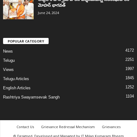
మోహన్ భాగవత్
June 24, 2024
POPULAR CATEGORY
4172
News
2251
Telugu
1997
Views
1845
Telugu Articles
1252
English Articles
1104
Rashtriya Swayamsevak Sangh
Contact Us
Grievance Redressal Mechanism
Grievances
© Designed, Developed and Managed by IT Milan Komaram Bheem