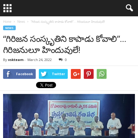
Home
News
“గిరిజన సంస్కృతిని కాపాడు కోవాలి”… గిరిజనులూ హిందువులే!
NEWS
“గిరిజన సంస్కృతిని కాపాడు కోవాలి”…
గిరిజనులూ హిందువులే!
By
vskteam
-
March 24, 2022
0
Facebook
Twitter