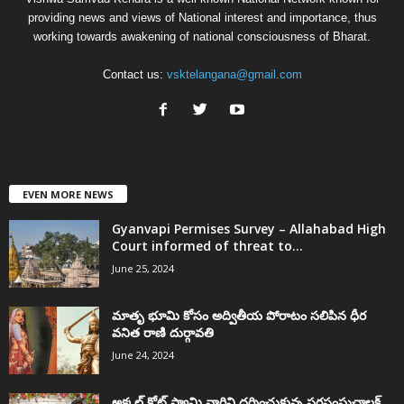
providing news and views of National interest and importance, thus
working towards awakening of national consciousness of Bharat.
Contact us:
vsktelangana@gmail.com
EVEN MORE NEWS
Gyanvapi Permises Survey – Allahabad High
Court informed of threat to...
June 25, 2024
మాతృ భూమి కోసం అద్వితీయ పోరాటం సలిపిన ధీర
వనిత రాణి దుర్గావతి
June 24, 2024
అక్కల్‌ కోట్‌ స్వామి వారిని దర్శించుకున్న సరసంఘచాలక్