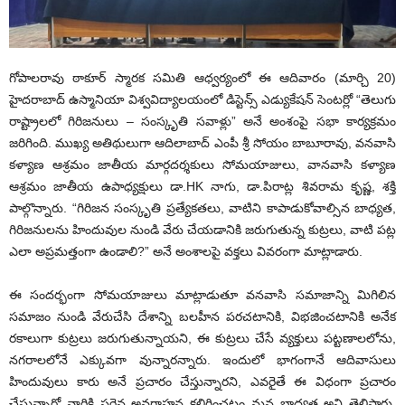
గోపాలరావు ఠాకూర్ స్మారక సమితి ఆధ్వర్యంలో ఈ ఆదివారం (మార్చి 20)
హైదరాబాద్ ఉస్మానియా విశ్వవిద్యాలయంలో డిస్టెన్స్ ఎడ్యుకేషన్ సెంటర్లో “తెలుగు
రాష్ట్రాలలో గిరిజనులు – సంస్కృతి సవాళ్లు” అనే అంశంపై సభా కార్య‌క్ర‌మం
జరిగింది. ముఖ్య అతిథులుగా ఆదిలాబాద్ ఎంపీ శ్రీ సోయం బాబూరావు, వనవాసి
కళ్యాణ ఆశ్రమం జాతీయ మార్గదర్శకులు సోమయాజులు, వానవాసి కళ్యాణ
ఆశ్రమం జాతీయ ఉపాధ్యక్షులు డా.HK నాగు, డా.పిరాట్ల శివరామ కృష్ణ, శక్తి
పాల్గొన్నారు. “గిరిజన సంస్కృతి ప్రత్యేకతలు, వాటిని కాపాడుకోవాల్సిన బాధ్యత,
గిరిజనులను హిందువుల నుండి వేరు చేయడానికి జరుగుతున్న కుట్ర‌లు, వాటి ప‌ట్ల
ఎలా అప్రమత్తంగా ఉండాలి?” అనే అంశాలపై వక్తలు వివ‌రంగా మాట్లాడారు.
ఈ సంద‌ర్భంగా సోమయాజులు మాట్లాడుతూ వనవాసి సమాజాన్ని మిగిలిన
సమాజం నుండి వేరుచేసి దేశాన్ని బలహీన పరచటానికి, విభజించటానికి అనేక
రకాలుగా కుట్రలు జరుగుతున్నాయ‌ని, ఈ కుట్ర‌లు చేసే వ్యక్తులు పట్టణాలలోను,
నగరాలలోనే ఎక్కువగా వున్నార‌న్నారు. ఇందులో భాగంగానే ఆదివాసులు
హిందువులు కారు అనే ప్రచారం చేస్తున్నార‌ని, ఎవరైతే ఈ విధంగా ప్రచారం
చేస్తున్నారో వారికి సరైన అవగాహన కలిగించటం మన బాధ్యత అని తెలిపారు.