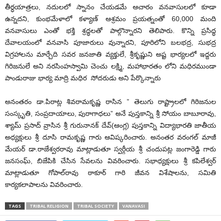
తీర్ధయాత్రలు, నదులలో స్నానం చేయడ‌మే ఆచారం వనవాసులలో కూడా
ఉన్న‌ద‌ని, కుంభమేళాలో కళ్యాణ్ ఆశ్రమం ప్రయ‌త్నంతో 60,000 మంది
వనవాసులు ఎంతో భక్తి శ్రద్ధలతో పాల్గొన్నార‌ని తెలిపారు. కొన్ని ప్రసిద్ధ
దేవాలయంలో వనవాసి పూజారులు వున్నార‌ని, పూరిలోని బలభద్ర, సుభద్ర
విగ్రహాలను మార్చేది సవర జనజాతి వ్యక్తులే, శ్రీకృష్ణుని అష్ట భార్యలలో ఇద్దరు
గిరిజనులే అని నరసింహస్వామి చెంచు లక్ష్మి, మహాభారతం లోని మధిరముండా
పాండురాజు భార్య మాద్రి మధిర సోదరుడు అని పేర్కొన్నారు
అనంత‌రం డా.పిరాట్ల శివరామకృష్ణ రాసిన ” తెలుగు రాష్ట్రాలలో గిరిజనుల
సంస్కృతి, సంప్రదాయాలు, పురాగాధలు” అనే పుస్తకాన్ని శ్రీ సోయం బాబూరావు,
శ్యామ్ ప్రసాద్ వ్రాసిన శ్రీ గురునానక్ దేవ్(ఆంగ్ల) పుస్తకాన్ని విద్యాభారతి జాతీయ
అధ్యక్షులు శ్రీ దూసి రామకృష్ణ గారు ఆవిష్కరించారు. అనంత‌ర వరంగల్ మాజీ
మేయర్ డా.రాజేశ్వరరావు మాట్లాడుతూ స్వర్గీయ శ్రీ చందుపట్ల జంగారెడ్డి గారు
జనసంఘ్, బిజేపికి చేసిన సేవలను వివరించారు. సభాధ్య‌క్షులు శ్రీ కపిలేశ్వర్
మాట్లాడుతూ గోపాల్‌రావు ఠాకూర్ గారి జీవన విశేషాలను, సమితి
కార్యకలాపాలను వివరించారు.
TAGS
TRIBAL RELIGION
TRIBAL SOCIETY
VANAVASI