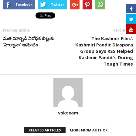
Facebook
Twitter
Previous article
Next article
మత మార్పిడి నిరోధక బిల్లుకు
‘The Kashmir Files’:
‘హర్యానా’ ఆమోదం
Kashmiri Pandit Diaspora
Group Says RSS Helped
Kashmir Pandit’s During
Tough Times
vskteam
RELATED ARTICLES
MORE FROM AUTHOR