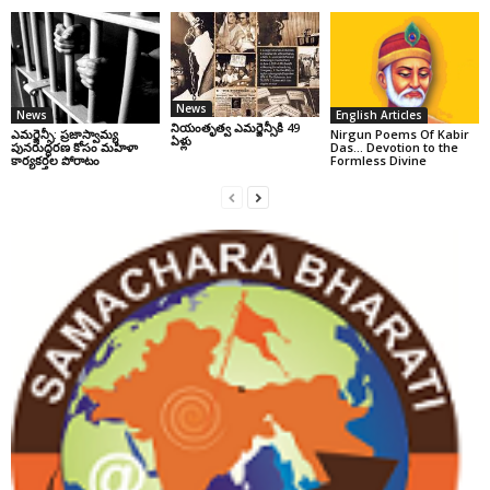
News
News
English Articles
నియంతృత్వ ఎమర్జెన్సీకి 49
ఎమర్జెన్సీ: ప్రజాస్వామ్య
Nirgun Poems Of Kabir
ఏళ్లు
పునరుద్ధరణ కోసం మహిళా
Das… Devotion to the
కార్యకర్తల పోరాటం
Formless Divine