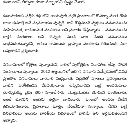
ఉంటుందని తీర్పులు కూడా వ‌చ్చాయ‌ని స్ప‌ష్టం చేశారు.
ఉదాహరణకు ఛత్తీస్ గఢ్ లోని రాయపూర్ దగ్గరి ప్రాంతాలలో కౌసల్యా మాత గోండ్
రాజా కుమార్తె అనే సంప్రదాయం వున్నది. కానీ కొద్దిమంది వ్యక్తులు వనవాసులను
మహిషాసుర, రావణాసుర వంశజులు అని ప్రచారం చేస్తున్నారు… వనవాసులను
రాక్షస వంశజులు అని చెప్పుట వలన చాల మంది వనవాసులు
బాధప‌డుతున్నార‌ని, అస‌లు రావణుడు బ్రాహ్మణ వంశజుడు గిరిజనుడు ఎలా
అవుతాడ‌ని ప్ర‌శ్నించారు.
వనవాసులలో గోత్రాలు వున్నాయని, వారిలో స్వగోత్రికుల వివాహాలు లేవు. షోడశ
సంస్కారాలు వున్నాయి. 2012 ఉజ్జయినిలో జరిగిన వనవాసి సమ్మేళనంలో వివిధ
ప్రాంతాల వనవాసులు వారివారి సంప్రదాయ పద్దతిలో పూజలు ప్రదర్శించారు.
వాటిని పరిశీలించిన మీడియావారు చెప్పినదానిని బట్టి అందరుకూడా
తూర్పుదిక్కు వైపు తిరిగి పూజచేసారు, మొట్టమొదట భూమిని పూజించారు,
అంటే భూమిని అందరు తల్లిగా భావించారు, పూజలో అందరు నీటిని
ఉపయోగించారు, ప్రసాదాలు మాత్రం వేరువేరుగా వున్నాయి. దీనిని బట్టి
వనవాసులు అందరు భారతీయ సమాజంలో భాగమే అని అర్ధమ‌వ‌తుంద‌ని
అన్నారు.