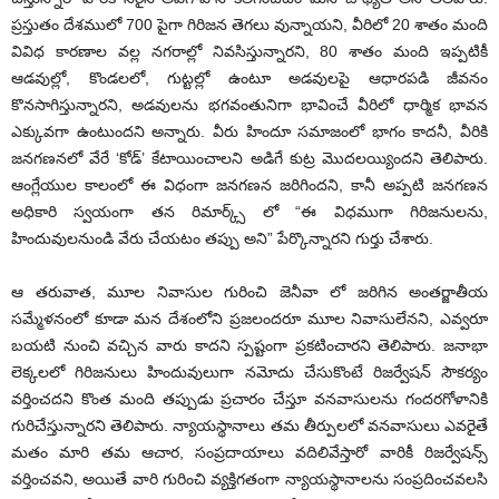
ప్రస్తుతం దేశములో 700 పైగా గిరిజన తెగలు వున్నాయ‌ని, వీరిలో 20 శాతం మంది
వివిధ కారణాల వల్ల నగరాల్లో నివసిస్తున్నార‌ని, 80 శాతం మంది ఇప్పటికీ
ఆడవుల్లో, కొండలలో, గుట్టల్లో ఉంటూ అడవులపై ఆధారపడి జీవ‌నం
కొన‌సాగిస్తున్నార‌ని, అడవులను భగవంతునిగా భావించే వీరిలో ధార్మిక భావన
ఎక్కువగా ఉంటుంద‌ని అన్నారు. వీరు హిందూ సమాజంలో భాగం కాదనీ, వీరికి
జనగణనలో వేరే ‘కోడ్’ కేటాయించాలని అడిగే కుట్ర మొదలయ్యింద‌ని తెలిపారు.
ఆంగ్లేయుల కాలంలో ఈ విధంగా జనగణన జరిగింద‌ని, కానీ అప్పటి జనగణన
అధికారి స్వయంగా తన రిమార్క్స్ లో “ఈ విధముగా గిరిజనులను,
హిందువులనుండి వేరు చేయటం తప్పు అని” పేర్కొన్నార‌ని గుర్తు చేశారు.
ఆ తరువాత, మూల నివాసుల గురించి జెనీవా లో జరిగిన అంతర్జాతీయ
సమ్మేళనంలో కూడా మన దేశంలోని ప్రజలందరూ మూల నివాసులేనని, ఎవ్వరూ
బయటి నుంచి వచ్చిన వారు కాదని స్పష్టంగా ప్రకటించార‌ని తెలిపారు. జనాభా
లెక్కలలో గిరిజ‌నులు హిందువులుగా నమోదు చేసుకొంటే రిజర్వేషన్ సౌకర్యం
వర్తించదని కొంత మంది తప్పుడు ప్రచారం చేస్తూ వనవాసులను గందరగోళానికి
గురిచేస్తున్నార‌ని తెలిపారు. న్యాయస్థానాలు తమ తీర్పులలో వనవాసులు ఎవరైతే
మతం మారి తమ ఆచార, సంప్రదాయాలు వదిలివేస్తారో వారికీ రిజర్వేషన్స్
వర్తించవని, అయితే వారి గురించి వ్యక్తిగతంగా న్యాయస్థానాలను సంప్రదించవలసి