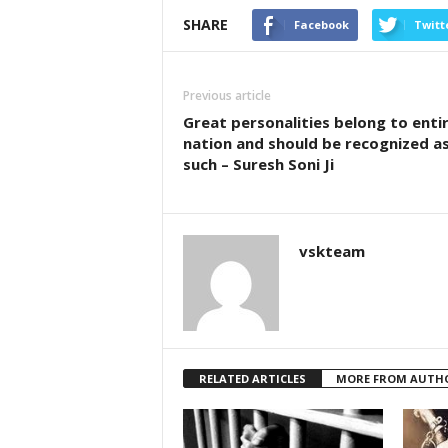
SHARE
Facebook
Twitt
Previous article
Great personalities belong to enti
nation and should be recognized a
such – Suresh Soni Ji
vskteam
RELATED ARTICLES
MORE FROM AUTH