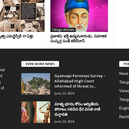
Telugu Articles
వ ఎమర్జెన్సీకి 49 ఏళ్లు
ప్రజాకవి, భక్తి ఉద్యమకారుడు, సమాజిక
సంస్కర్త సంత్‌ కబీర్‌దాస్‌
EVEN MORE NEWS
PO
nal
News
Gyanvapi Permises Survey –
of
Allahabad High Court
g
Telug
informed of threat to...
 of
View
June 25, 2024
Telugu
మాతృ భూమి కోసం అద్వితీయ
Englis
పోరాటం సలిపిన ధీర వనిత రాణి
దుర్గావతి
Rasht
June 24, 2024