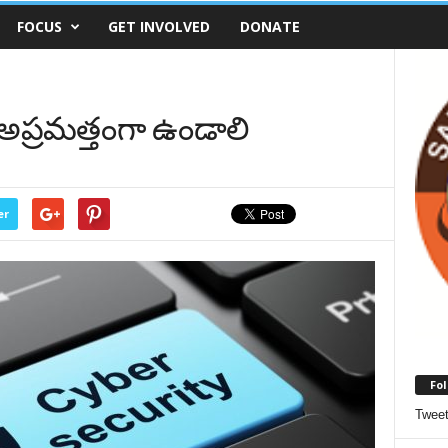
FOCUS
GET INVOLVED
DONATE
్ అప్రమత్తంగా ఉండాలి
er
Fol
Twee