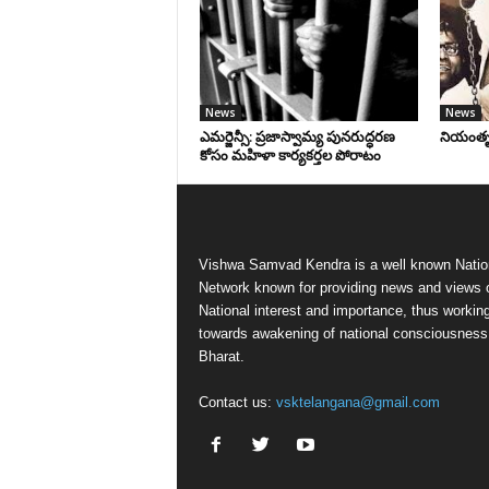
News
News
ఎమర్జెన్సీ: ప్రజాస్వామ్య పునరుద్ధరణ
నియంతృత్
కోసం మహిళా కార్యకర్తల పోరాటం
Vishwa Samvad Kendra is a well known Natio
Network known for providing news and views 
National interest and importance, thus workin
towards awakening of national consciousness
Bharat.
Contact us:
vsktelangana@gmail.com