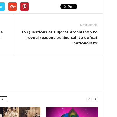
er
Next article
re
15 Questions at Gujarat Archbishop to
s
reveal reasons behind call to defeat
‘nationalists’
OR