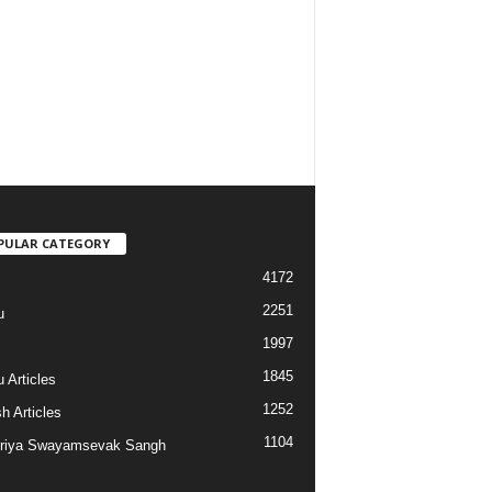
PULAR CATEGORY
4172
2251
u
1997
s
1845
 Articles
1252
h Articles
1104
riya Swayamsevak Sangh