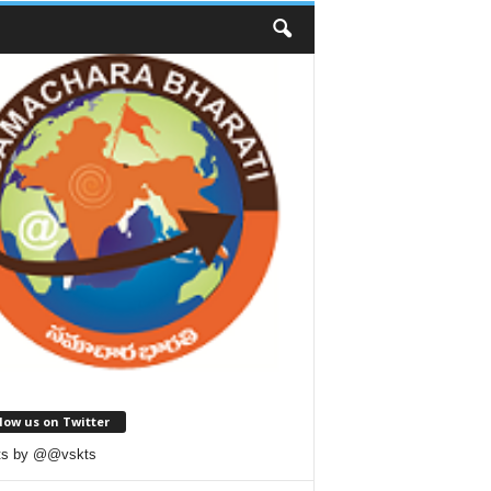
low us on Twitter
ts by @@vskts