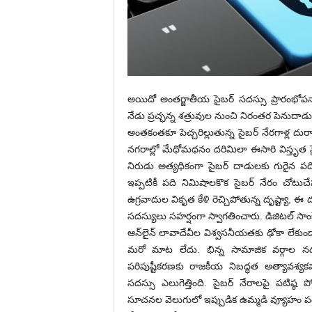
అయిదో అంతర్జాతీయ సైబర్‌ సదస్సు ప్రారంభోపన్య
నేడు ప్రచ్ఛన్న శత్రువుల నుంచి నిరంతర పెనుదాడుల 
అంతకంతకూ పెచ్చరిల్లుతున్న సైబర్‌ నేరగాళ్ల దురాగత
నగరాల్లో మేధోమథనం దరిమిలా ఈసారి విస్తృత సై
నిరుడు అత్యధికంగా సైబర్‌ దాడులకు గురైన ప
ఇప్పటికీ పది నిమిషాలకొక సైబర్‌ నేరం చోటు
ఉగ్రవాదుల వికృత కేళి రెచ్చిపోతున్న దృష్ట్యా, 
సదస్యులు సహర్షంగా స్వాగతించారు. డిజిటల్‌ సా
ఆన్‌లైన్‌ లావాదేవీల విశ్వసనీయతకు ఢోకా లేక
మరో మాట లేదు. భిన్న సామాజిక వర్గాల నడు
పరిపుష్టీకరణకు రాజకీయ నిబద్ధత అత్యావశ్య
సదస్సు ఎలుగెత్తింది. సైబర్‌ నేరాలపై పటి
సూచనల వెలుగులో ఇప్పుడిక ఉమ్మడి వ్యూహం పదును