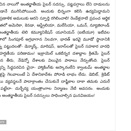
ించిన నాలుగో అంతర్జాతీయ సైబర్‌ సదస్సు, పట్టపగ్గాలు లేని దాడులను
ానే ముగిసిపోయింది. అందుకు భిన్నంగా కలిసి ఉద్యమిద్దామని
ాళిక అమలుకు ఆరని స్ఫూర్తి రగిలించాలి! రెండేళ్లనాటి ప్రపంచ ఆర్థిక
భద్రతలో అమెరికా, కెనడా, ఆస్ట్రేలియా, మలేసియా, ఒమన్‌, న్యూజిలాండ్‌
 అంతర్జాతీయ టెలి కమ్యూనికేషన్‌ యూనియన్‌ (ఐటీయూ) ఇటీవల
లో సింగపూర్‌ అగ్రభాగాన నిలవగా, భారత్‌ ఇరవై మూడో స్థానానికి
 పట్టుదలతో- డెన్మార్క్‌, మారిషస్‌, ఇరాన్‌లతో సైబర్‌ సహకార వారధి
హర్షణీయ పరిణామం! ఇజ్రాయెల్‌ ఒకటిన్నర దశాబ్దాల క్రితమే సైబర్‌
న తీరు, నేడెన్నో దేశాలకు విలువైన పాఠాలు నేర్పుతోంది. సైబర్‌
ని సిద్ధపరచిన చైనా- హ్యాకింగ్‌కు ఆస్కారంలేని క్వాంటమ్‌ అంతర్జాల
ళ్లపై గెలవాలంటే ఏ దేశానికాదేశం పోరాడి లాభం లేదు. డెబిట్‌, క్రెడిట్‌
దలు వ్యవస్థలనే పాదాక్రాంతం చేసుకునే దాష్టీకాల దాకా తమకు ఎదురే
పట్టేలా- దుర్భేద్య యంత్రాంగాల నిర్మాణం నేటి అవసరం. అందుకు
ేయడమే అంతర్జాతీయ సైబర్‌ సదస్సులు సాధించాల్సిన ఘనవిజయం!
ITY