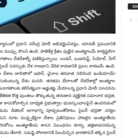
ED
ాసంలో ప్రధాని నరేంద్ర మోదీ అభివర్ణించినట్లు, యావత్‌ ప్రపంచానికి
ముప్పు పొంచి ఉంది. పాతికేళ్ల క్రితం పుట్టిన అంతర్జాలమే కార్యస్థలిగా
ాలు దేశదేశాల్నీ వణికిస్తున్నాయి. లండన్‌, బుడాపెస్ట్‌, సియోల్‌, హేగ్‌
బర్‌ సదస్సుకు దేశ రాజధాని వేదిక కావడానికి ప్రబల కారణమే ఉంది.
ది దేశాల జాబితాలో జపాన్‌, చైనాల తరవాత నిలిచింది ఇండియాయే!
చేసుకుంటున్న దేశం మనది. తరతమ భేదాలతో దేశదేశాల్లో అంతర్జాల
ఈ దురాగతాలకు కలిసికట్టుగా అడ్డుకట్ట వేయాలన్న ప్రధాని మోదీ సూచనను
ంకేతికత కొత్త పుంతలు తొక్కుతున్న తరుణాన వ్యక్తిగత సమాచార భద్రత,
ుండా కాచుకోవాల్సిన బాధ్యత ప్రభుత్వాల భుజస్కంధాలపైనే ఉందనడంలో
మ డిజిటల్‌ అగాథాన్ని పూడ్చటంతోపాటు సైబర్‌ భద్రతా చర్యల
కమని నూట ముప్ఫైకిపైగా దేశాల ప్రతినిధులు హాజరైన అంతర్జాతీయ
ష్ఠ పోరుకోసం అంతర్జాతీయ శాసన నిబంధనల కూర్పు తక్షణావసరమన్న
 తేలాలి. సమష్టి పోరాటానికి పిలుపిచ్చిన భారతావనే తక్కిన సైబర్‌