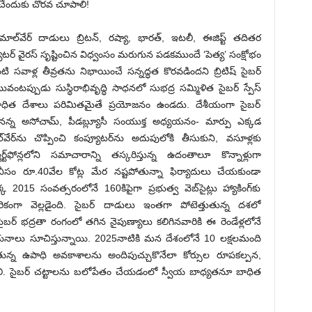
చేందుకు చొరవ చూపాలి!
ల్‌వేర్‌ దాడులు బ్రిటన్‌, రష్యా, భారత్‌, ఇటలీ, ఈజిప్ట్‌ తదితర
యూటర్‌ వైరస్‌ సృష్టించిన విధ్వంసం మరుగున పడకముందే ‘పెత్య’ సంక్షోభం
 సవాళ్ల తీవ్రతను నిభాయించే సన్నద్ధత కొరవడిందని బ్రిటిష్‌ సైబర్‌
అటువంటప్పుడు సుస్థిరాభివృద్ధి సాధనలో సుభద్ర సమ్మిళిత సైబర్‌ స్పేస్‌
ే బాధిత దేశాలు పరిమితమైతే ప్రయోజనం ఉండదు. దేశీయంగా సైబర్‌
ేనన్న అసోచామ్‌, పీడబ్ల్యూసీ సంయుక్త అధ్యయనం- మార్పు ఎక్కడ
్‌వేర్‌ను చొప్పించి కంప్యూటర్‌ను అదుపులోకి తీసుకుని, వసూళ్లకు
్‌ఫోన్లలోని సమాచారాన్ని తస్కరిస్తున్న ఉదంతాలూ కొన్నాళ్లుగా
నీసం రూ.40వేల కోట్ల మేర నష్టపోతున్నా ఫిర్యాదులు చేయకుండా
 2015 సంవత్సరంలోనే 160కిపైగా ప్రభుత్వ వెబ్‌సైట్లు హ్యాకింగ్‌కు
గా వెల్లడైంది. సైబర్‌ దాడులు ఇంతగా పోటెత్తుతున్న దశలో
 సైబర్‌ భద్రతా రంగంలో తగిన నైపుణ్యాలు కలిగినవారికి ఈ రెండేళ్లలోనే
యనాలు సూచిస్తున్నాయి. 2025నాటికి మన దేశంలోనే 10 లక్షలమంది
తున్న ఉపాధి అవకాశాలను అందిపుచ్చుకొనేలా కోర్సుల రూపకల్పన,
ాలి. సైబర్‌ చట్టాలను బలోపేతం చేయడంలో స్వీయ బాధ్యతనూ బాధిత