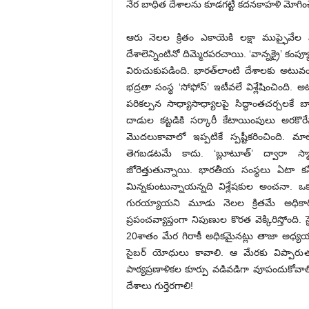
నేర బాధిత దేశాలను కూడగట్టి కదనకాహళి మోగిం
ఆరు నెలల క్రితం ఎకాయెకి లక్షా ముప్ఫైవేల మా
దేశాలెన్నింటినో దిమ్మెరపరచాయి. ‘వాన్నక్రై’ కంప్
విరుచుకుపడింది. భారత్‌లాంటి దేశాలకు అటువంటి
భద్రతా సంస్థ ‘సోఫోస్‌’ ఇటీవలే విశ్లేషించింది. 
పరికల్పన సాధ్యాసాధ్యాలపై సిద్ధాంతచర్చలక
దాడుల కట్టడికి సర్కారీ కేటాయింపులు అరకొర
మొదలుకావాలో ఇప్పటికే స్పష్టీకరించింది. మాల
తెగబడటమే కాదు. ‘బ్లూటూత్‌’ ద్వారా స్మార్ట
జోరెత్తుతున్నాయి. భారతీయ సంస్థలు ఏటా క
మిన్నకుంటున్నాయన్నది విశ్లేషకుల అంచనా. ఒక్క
గురయ్యాయని మూడు నెలల క్రితమే అధికారికం
ప్రపంచవ్యాప్తంగా నిపుణుల కొరత వెక్కిరిస్తోంది.
20శాతం మేర గిరాకీ అధికమైనట్లు తాజా అధ్య
సైబర్‌ యోధులు కావాలి. ఆ మేరకు విప్పారు
పాఠ్యప్రణాళికల కూర్పు వడివడిగా వూపందుకోవ
దేశాలు గుర్తెరగాలి!