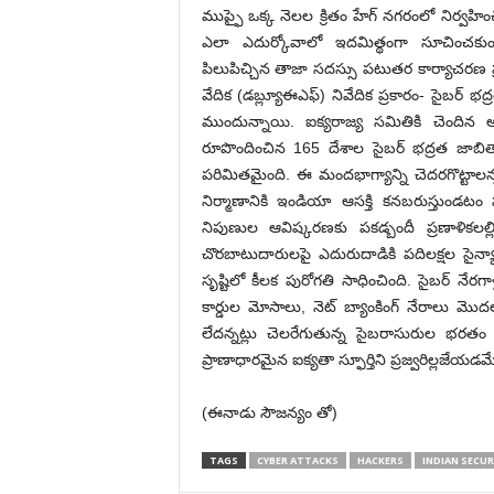
ముప్ఫై ఒక్క నెలల క్రితం హేగ్‌ నగరంలో నిర్వహ
ఎలా ఎదుర్కోవాలో ఇదమిత్థంగా సూచించకుండ
పిలుపిచ్చిన తాజా సదస్సు పటుతర కార్యాచరణ ప్రణ
వేదిక (డబ్ల్యూఈఎఫ్‌) నివేదిక ప్రకారం- సైబర్‌ 
ముందున్నాయి. ఐక్యరాజ్య సమితికి చెందిన
రూపొందించిన 165 దేశాల సైబర్‌ భద్రత జాబితా
పరిమితమైంది. ఈ మందభాగ్యాన్ని చెదరగొట్టాలన్న
నిర్మాణానికి ఇండియా ఆసక్తి కనబరుస్తుండటం 
నిపుణుల ఆవిష్కరణకు పకడ్బందీ ప్రణాళికలల్లి
చొరబాటుదారులపై ఎదురుదాడికి పదిలక్షల సైన్యాన్
సృష్టిలో కీలక పురోగతి సాధించింది. సైబర్‌ నేరగా
కార్డుల మోసాలు, నెట్‌ బ్యాంకింగ్‌ నేరాలు మొ
లేదన్నట్లు చెలరేగుతున్న సైబరాసురుల భరతం 
ప్రాణాధారమైన ఐక్యతా స్ఫూర్తిని ప్రజ్వరిల్లజ
(ఈనాడు సౌజన్యం తో)
TAGS
CYBER ATTACKS
HACKERS
INDIAN SECUR