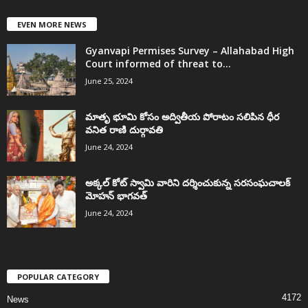
EVEN MORE NEWS
Gyanvapi Permises Survey – Allahabad High
Court informed of threat to...
June 25, 2024
మాతృ భూమి కోసం అద్వితీయ పోరాటం సలిపిన ధీర
వనిత రాణి దుర్గావతి
June 24, 2024
అక్కల్‌ కోట్‌ స్వామి వారిని దర్శించుకున్న సరసంఘచాలక్
మోహన్ భాగవత్
June 24, 2024
POPULAR CATEGORY
4172
News