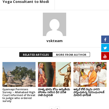
Yoga Consultant to Modi
vskteam
RELATED ARTICLES
MORE FROM AUTHOR
Gyanvapi Permises
మాతృ భూమి కోసం అద్వితీయ
అక్కల్‌ కోట్‌ స్వామి వారిని
Survey – Allahabad High
పోరాటం సలిపిన ధీర వనిత
దర్శించుకున్న సరసంఘచాలక్
Court informed of threat
రాణి దుర్గావతి
మోహన్ భాగవత్
to judge who ordered
survey