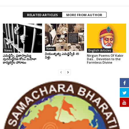
RELATED ARTICLES
MORE FROM AUTHOR
News
News
English Articles
నియంతృత్వ ఎమర్జెన్సీకి 49
ఎమర్జెన్సీ: ప్రజాస్వామ్య
Nirgun Poems Of Kabir
ఏళ్లు
పునరుద్ధరణ కోసం మహిళా
Das… Devotion to the
కార్యకర్తల పోరాటం
Formless Divine