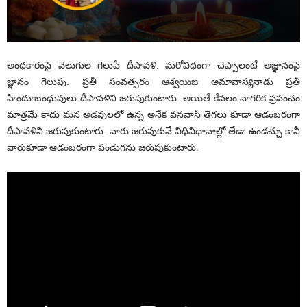
అంధకారంపై వెలుగుల గెలుపే దీపావళి. మరోవిధంగా చెప్పాలంటే అజ్ఞానంపై
జ్ఞానం గెలుపు. ప్రతీ సంవత్సరం ఆశ్వయిజ అమావాస్యనాడు ప్రతీ
హిందూబంధువులు దీపావళిని జరుపుకుంటారు. అయితే కేవలం నాగరిక ప్రపంచం
మాత్రమే కాదు మన అడవులలో ఉన్న అనేక వనవాసీ తెగలు కూడా ఆడంబరంగా
దీపావళిని జరుపుకుంటారు. వారు జరుపుకునే విధివిధానాల్లో తేడా ఉండచ్చు కానీ
వారుకూడా ఆడంబరంగా పండుగను జరుపుకుంటారు.