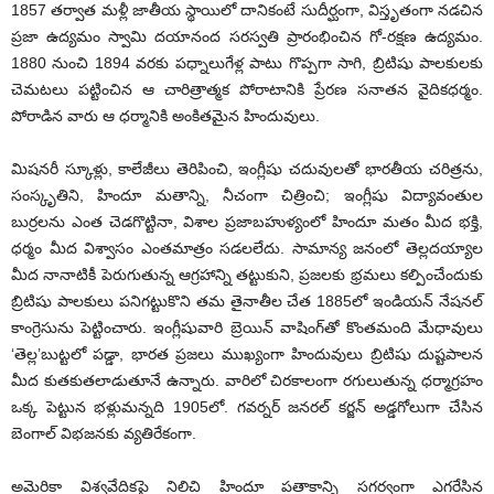
1857 తర్వాత మళ్లీ జాతీయ స్థాయిలో దానికంటే సుదీర్ఘంగా, విస్తృతంగా నడచిన
ప్రజా ఉద్యమం స్వామి దయానంద సరస్వతి ప్రారంభించిన గో-రక్షణ ఉద్యమం.
1880 నుంచి 1894 వరకు పధ్నాలుగేళ్ల పాటు గొప్పగా సాగి, బ్రిటిషు పాలకులకు
చెమటలు పట్టించిన ఆ చారిత్రాత్మక పోరాటానికి ప్రేరణ సనాతన వైదికధర్మం.
పోరాడిన వారు ఆ ధర్మానికి అంకితమైన హిందువులు.
మిషనరీ స్కూళ్లు, కాలేజీలు తెరిపించి, ఇంగ్లీషు చదువులతో భారతీయ చరిత్రను,
సంస్కృతిని, హిందూ మతాన్ని, నీచంగా చిత్రించి; ఇంగ్లీషు విద్యావంతుల
బుర్రలను ఎంత చెడగొట్టినా, విశాల ప్రజాబహుళ్యంలో హిందూ మతం మీద భక్తి,
ధర్మం మీద విశ్వాసం ఎంతమాత్రం సడలలేదు. సామాన్య జనంలో తెల్లదయ్యాల
మీద నానాటికీ పెరుగుతున్న ఆగ్రహాన్ని తట్టుకుని, ప్రజలకు భ్రమలు కల్పించేందుకు
బ్రిటిషు పాలకులు పనిగట్టుకొని తమ తైనాతీల చేత 1885లో ఇండియన్‌ నేషనల్‌
కాంగ్రెసును పెట్టించారు. ఇంగ్లీషువారి బ్రెయిన్‌ వాషింగ్‌తో కొంతమంది మేధావులు
‘తెల్ల’బుట్టలో పడ్డా, భారత ప్రజలు ముఖ్యంగా హిందువులు బ్రిటిషు దుష్టపాలన
మీద కుతకుతలాడుతూనే ఉన్నారు. వారిలో చిరకాలంగా రగులుతున్న ధర్మాగ్రహం
ఒక్క పెట్టున భళ్లుమన్నది 1905లో. గవర్నర్‌ జనరల్‌ కర్జన్‌ అడ్డగోలుగా చేసిన
బెంగాల్‌ విభజనకు వ్యతిరేకంగా.
అమెరికా విశ్వవేదికపై నిలిచి హిందూ పతాకాన్ని సగర్వంగా ఎగరేసిన