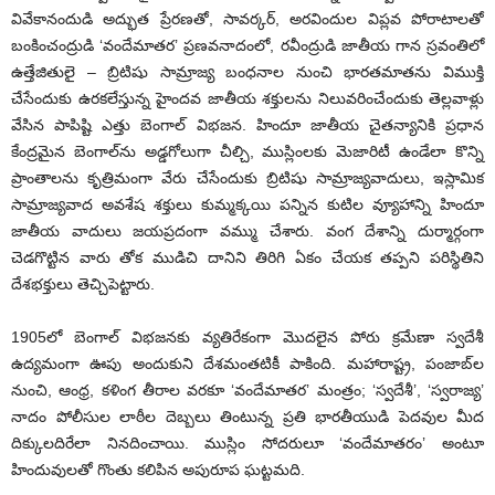
వివేకానందుడి అద్భుత ప్రేరణతో, సావర్కర్‌, అరవిందుల విప్లవ పోరాటాలతో
బంకించంద్రుడి ‘వందేమాతర’ ప్రణవనాదంలో, రవీంద్రుడి జాతీయ గాన స్రవంతిలో
ఉత్తేజితులై – బ్రిటిషు సామ్రాజ్య బంధనాల నుంచి భారతమాతను విముక్తి
చేసేందుకు ఉరకలేస్తున్న హైందవ జాతీయ శక్తులను నిలువరించేందుకు తెల్లవాళ్లు
వేసిన పాపిష్టి ఎత్తు బెంగాల్‌ విభజన. హిందూ జాతీయ చైతన్యానికి ప్రధాన
కేంద్రమైన బెంగాల్‌ను అడ్డగోలుగా చీల్చి, ముస్లింలకు మెజారిటీ ఉండేలా కొన్ని
ప్రాంతాలను కృత్రిమంగా వేరు చేసేందుకు బ్రిటిషు సామ్రాజ్యవాదులు, ఇస్లామిక
సామ్రాజ్యవాద అవశేష శక్తులు కుమ్మక్కయి పన్నిన కుటిల వ్యూహాన్ని హిందూ
జాతీయ వాదులు జయప్రదంగా వమ్ము చేశారు. వంగ దేశాన్ని దుర్మార్గంగా
చెడగొట్టిన వారు తోక ముడిచి దానిని తిరిగి ఏకం చేయక తప్పని పరిస్థితిని
దేశభక్తులు తెచ్చిపెట్టారు.
1905లో బెంగాల్‌ విభజనకు వ్యతిరేకంగా మొదలైన పోరు క్రమేణా స్వదేశీ
ఉద్యమంగా ఊపు అందుకుని దేశమంతటికీ పాకింది. మహారాష్ట్ర, పంజాబ్‌ల
నుంచి, ఆంధ్ర, కళింగ తీరాల వరకూ ‘వందేమాతర’ మంత్రం; ‘స్వదేశీ’, ‘స్వరాజ్య’
నాదం పోలీసుల లాఠీల దెబ్బలు తింటున్న ప్రతి భారతీయుడి పెదవుల మీద
దిక్కులదిరేలా నినదించాయి. ముస్లిం సోదరులూ ‘వందేమాతరం’ అంటూ
హిందువులతో గొంతు కలిపిన అపురూప ఘట్టమది.