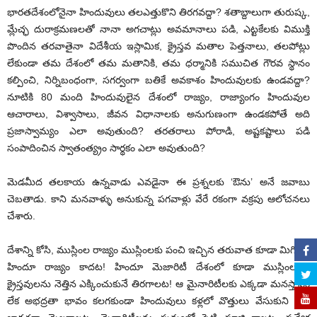
భారతదేశంలోనైనా హిందువులు తలఎత్తుకొని తిరగవద్దా? శతాబ్దాలుగా తురుష్క,
మ్లేచ్ఛ దురాక్రమణలతో నానా అగచాట్లు అవమానాలు పడి, ఎట్టకేలకు విముక్తి
పొందిన తరవాతైనా విదేశీయ ఇస్లామిక, క్రైస్తవ మతాల పెత్తనాలు, తలపోట్లు
లేకుండా తమ దేశంలో తమ మతానికి, తమ ధర్మానికి సముచిత గౌరవ స్థానం
కల్పించి, నిర్నిబంధంగా, సగర్వంగా బతికే అవకాశం హిందువులకు ఉండవద్దా?
నూటికి 80 మంది హిందువులైన దేశంలో రాజ్యం, రాజ్యాంగం హిందువుల
ఆచారాలు, విశ్వాసాలు, జీవన విధానాలకు అనుగుణంగా ఉండకపోతే అది
ప్రజాస్వామ్యం ఎలా అవుతుంది? తరతరాలు పోరాడి, అష్టకష్టాలు పడి
సంపాదించిన స్వాతంత్య్రం సార్థకం ఎలా అవుతుంది?
మెడమీద తలకాయ ఉన్నవాడు ఎవడైనా ఈ ప్రశ్నలకు ‘ఔను’ అనే జవాబు
చెబతాడు. కాని మనవాళ్ళు అనుకున్న పగవాళ్లు వేరే రకంగా వక్రపు ఆలోచనలు
చేశారు.
దేశాన్ని కోసి, ముస్లింల రాజ్యం ముస్లింలకు పంచి ఇచ్చిన తరువాత కూడా మిగిలేది
హిందూ రాజ్యం కాదట! హిందూ మెజారిటీ దేశంలో కూడా ముస్లింలను,
క్రైస్తవులను నెత్తిన ఎక్కించుకునే తిరగాలట! ఆ మైనారిటీలకు ఎక్కడా మనస్తాపం
లేక అభద్రతా భావం కలగకుండా హిందువులు కళ్లలో వొత్తులు వేసుకుని కడు