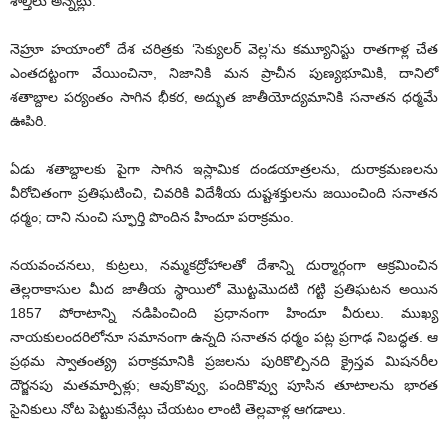
శాల్తీలు అన్నట్లు.
నెహ్రూ హయాంలో దేశ చరిత్రకు ‘సెక్యులర్‌ వెల్ల’ను కమ్యూనిస్టు రాతగాళ్ల చేత
ఎంతదట్టంగా వేయించినా, నిజానికి మన ప్రాచీన పుణ్యభూమికి, దానిలో
శతాబ్దాల పర్యంతం సాగిన భీకర, అద్భుత జాతీయోద్యమానికి సనాతన ధర్మమే
ఊపిరి.
ఏడు శతాబ్దాలకు పైగా సాగిన ఇస్లామిక దండయాత్రలను, దురాక్రమణలను
వీరోచితంగా ప్రతిఘటించి, చివరికి విదేశీయ దుష్టశక్తులను జయించింది సనాతన
ధర్మం; దాని నుంచి స్ఫూర్తి పొందిన హిందూ పరాక్రమం.
నయవంచనలు, కుట్రలు, నమ్మకద్రోహాలతో దేశాన్ని దుర్మార్గంగా ఆక్రమించిన
తెల్లరాకాసుల మీద జాతీయ స్థాయిలో మొట్టమొదటి గట్టి ప్రతిఘటన అయిన
1857 పోరాటాన్ని నడిపించింది ప్రధానంగా హిందూ వీరులు. ముఖ్య
నాయకులందరిలోనూ సమానంగా ఉన్నది సనాతన ధర్మం పట్ల ప్రగాఢ నిబద్ధత. ఆ
ప్రథమ స్వాతంత్య్ర పరాక్రమానికి ప్రజలను పురికొల్పినది క్రైస్తవ మిషనరీల
దౌర్జనపు మతమార్పిళ్లు; ఆవుకొవ్వు, పందికొవ్వు పూసిన తూటాలను భారత
సైనికులు నోట పెట్టుకునేట్లు చేయటం లాంటి తెల్లవాళ్ల ఆగడాలు.