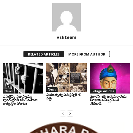
vskteam
RELATED ARTICLES
MORE FROM AUTHOR
News
News
Telugu Articles
నియంతృత్వ ఎమర్జెన్సీకి 49
ఎమర్జెన్సీ: ప్రజాస్వామ్య
ప్రజాకవి, భక్తి ఉద్యమకారుడు,
ఏళ్లు
పునరుద్ధరణ కోసం మహిళా
సమాజిక సంస్కర్త సంత్‌
కార్యకర్తల పోరాటం
కబీర్‌దాస్‌