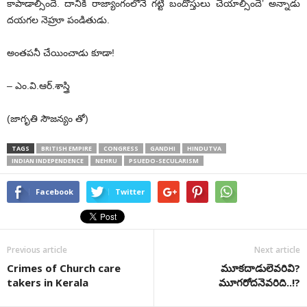
కాపాడాల్సిందే. దానికి రాజ్యాంగంలోనే గట్టి బందోస్తులు చేయాల్సిందే’ అన్నాడు
దయగల నెహ్రూ పండితుడు.
అంతపనీ చేయించాడు కూడా!
– ఎం.వి.ఆర్‌.శాస్త్రి
(జాగృతి సౌజన్యం తో)
TAGS
BRITISH EMPIRE
CONGRESS
GANDHI
HINDUTVA
INDIAN INDEPENDENCE
NEHRU
PSUEDO-SECULARISM
Facebook
Twitter
Previous article
Next article
Crimes of Church care
మూకదాడులెవరివి?
takers in Kerala
మూగరోదనెవరిది..!?