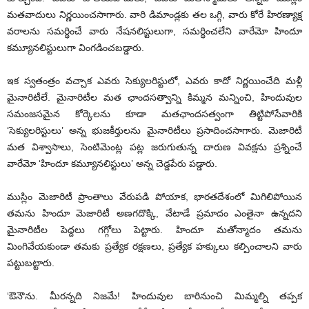
మతవాదులు నిర్ణయించసాగారు. వారి డిమాండ్లకు తల ఒగ్గి, వారు కోరే హిరణ్యాక్ష
వరాలను సమర్థించే వారు నేషనలిస్టులుగా, సమర్థించలేని వారేమో హిందూ
కమ్యూనలిస్టులుగా వింగడించబడ్డారు.
ఇక స్వతంత్రం వచ్చాక ఎవరు సెక్యులరిస్టులో, ఎవరు కాదో నిర్ణయించేది మళ్లీ
మైనారిటీలే. మైనారిటీల మత ఛాందసత్వాన్ని కిమ్మన మన్నించి, హిందువుల
సమంజసమైన కోర్కెలను కూడా మతఛాందసత్వంగా తిట్టిపోసేవారికి
‘సెక్యులరిస్టులు’ అన్న భుజకీర్తులను మైనారిటీలు ప్రసాదించసాగారు. మెజారిటీ
మత విశ్వాసాలు, సెంటిమెంట్ల పట్ల జరుగుతున్న దారుణ వివక్షను ప్రశ్నించే
వారేమో ‘హిందూ కమ్యూనలిస్టులు’ అన్న చెడ్డపేరు పడ్డారు.
ముస్లిం మెజారిటీ ప్రాంతాలు వేరుపడి పోయాక, భారతదేశంలో మిగిలిపోయిన
తమను హిందూ మెజారిటీ అణగదొక్కి, వేటాడే ప్రమాదం ఎంతైనా ఉన్నదని
మైనారిటీల పెద్దలు గగ్గోలు పెట్టారు. హిందూ మతోన్మాదం తమను
మింగివేయకుండా తమకు ప్రత్యేక రక్షణలు, ప్రత్యేక హక్కులు కల్పించాలని వారు
పట్టుబట్టారు.
‘ఔనౌను. మీరన్నది నిజమే! హిందువుల బారినుంచి మిమ్మల్ని తప్పక