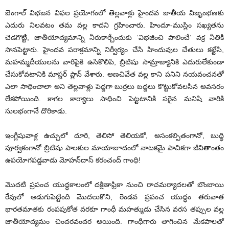
బెంగాల్‌ విభజన విఫల ప్రయోగంలో తెల్లవాళ్లు హైందవ జాతీయ విజృంభణకు
ఎదురు నిలవటం తమ వల్ల కాదని గ్రహించారు. హిందూ-ముస్లిం సఖ్యతను
చెడగొట్టి, జాతీయోద్యమాన్ని నీరుకార్చేందుకు ‘విభజించి పాలించే’ వక్ర నీతికి
సానపెట్టారు. హైందవ పరాక్రమాన్ని నిర్వీర్యం చేసి హిందువుల చేతులు కట్టేసి,
మహమ్మదీయులను వారిపైకి ఉసికొలిపి, బ్రిటిషు సామ్రాజ్యానికి ఎదురులేకుండా
చేసుకోవటానికి మాస్టర్‌ ప్లాన్‌ వేశారు. అణచివేత వల్ల కాని పనిని నయవంచనతో
ఎలా సాధించాలా అని తెల్లవాళ్లు పెద్దగా బుర్రలు బద్దలు కొట్టుకోవలసిన అవసరం
లేకపోయింది. కాగల కార్యాలు సాధించి పెట్టటానికి సరైన మనిషి వారికి
సులభంగానే దొరికాడు.
ఇంగ్లీషువాళ్ల ఉచ్చులో దూరి, తెలిసో తెలియకో, అసంకల్పితంగానో, బుద్ధి
పూర్వకంగానో బ్రిటిషు పాలకుల మాయాజూదంలో నాటకమై పాచికగా జీవితాంతం
ఉపయోగపడ్డవాడు మోహన్‌దాస్‌ కరంచంద్‌ గాంధి!
మొదటి ప్రపంచ యుద్ధకాలంలో దక్షిణాఫ్రికా నుంచి రాచమర్యాదలతో బొంబాయి
రేవులో అడుగుపెట్టింది మొదలుకొని, రెండవ ప్రపంచ యుద్ధం తరువాత
భారతమాతకు రంపపుకోత వరకూ గాంధీ మహత్ముడు చేసిన వరస తప్పుల వల్ల
జాతీయోద్యమం చిందరవందర అయింది. గాంధీగారు తాగించిన మేకపాలతో