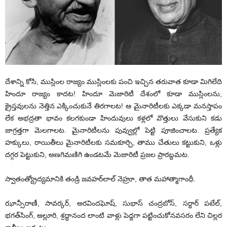
దేశాన్ని కోసి, ముస్లింల రాజ్యం ముస్లింలకు పంచి ఇచ్చిన తరువాత కూడా మిగిలేది
హిందూ రాజ్యం కాదట! హిందూ మెజారిటీ దేశంలో కూడా ముస్లింలను,
క్రైస్తవులను నెత్తిన ఎక్కించుకునే తిరగాలట! ఆ మైనారిటీలకు ఎక్కడా మనస్తాపం
లేక అభద్రతా భావం కలగకుండా హిందువులు కళ్లలో వొత్తులు వేసుకుని కడు
జాగ్రత్తగా మెలగాలట. మైనారిటీలను పువ్వుల్లో పెట్టి పూజించాలట. ప్రత్యేక
హక్కులు, రాయితీలు మైనారిటీలకు సమకూర్చి, తాము చేతులు కట్టుకుని, ఒళ్లు
దగ్గర పెట్టుకుని, అణగిమణిగి ఉండటమే మెజారిటీ ప్రజల ప్రారబ్దమట.
స్వాతంత్య్రోద్యమానికి తండ్రి జవహర్‌లాల్‌ నెహ్రూ, తాత మహాత్మాగాంధీ.
ఝాన్సీరాణీ, సావర్కర్‌, అరవిందఘోష్‌, సుభాస్‌ చంద్రబోస్‌, సర్దార్‌ పటేల్‌,
భగత్‌సింగ్‌, అల్లూరి, శ్రద్ధానంద లాంటి వాళ్లు పెద్దగా పట్టించుకోనవసరం లేని చిల్లర