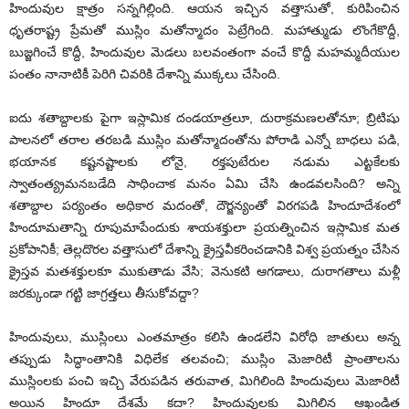
హిందువుల క్షాత్రం సన్నగిల్లింది. ఆయన ఇచ్చిన వత్తాసుతో, కురిపించిన
ధృతరాష్ట్ర ప్రేమతో ముస్లిం మతోన్మాదం పెట్రేగింది. మహాత్ముడు లొంగేకొద్దీ,
బుజ్జగించే కొద్దీ, హిందువుల మెడలు బలవంతంగా వంచే కొద్దీ మహమ్మదీయుల
పంతం నానాటికీ పెరిగి చివరికి దేశాన్ని ముక్కలు చేసింది.
ఐదు శతాబ్దాలకు పైగా ఇస్లామిక దండయాత్రలూ, దురాక్రమణలతోనూ; బ్రిటిషు
పాలనలో తరాల తరబడి ముస్లిం మతోన్మాదంతోను పోరాడి ఎన్నో బాధలు పడి,
భయానక కష్టనష్టాలకు లోనై, రక్తపుటేరుల నడుమ ఎట్టకేలకు
స్వాతంత్య్రమనబడేది సాధించాక మనం ఏమి చేసి ఉండవలసింది? అన్ని
శతాబ్దాల పర్యంతం అధికార మదంతో, దౌర్జన్యంతో విరగపడి హిందూదేశంలో
హిందూమతాన్ని రూపుమాపేందుకు శాయశక్తులా ప్రయత్నించిన ఇస్లామిక మత
ప్రకోపానికీ; తెల్లదొరల వత్తాసులో దేశాన్ని క్రైస్తవీకరించడానికి విశ్వ ప్రయత్నం చేసిన
క్రైస్తవ మతశక్తులకూ ముకుతాడు వేసి; వెనుకటి ఆగడాలు, దురాగతాలు మళ్లీ
జరక్కుండా గట్టి జాగ్రత్తలు తీసుకోవద్దా?
హిందువులు, ముస్లింలు ఎంతమాత్రం కలిసి ఉండలేని విరోధి జాతులు అన్న
తప్పుడు సిద్ధాంతానికి విధిలేక తలవంచి; ముస్లిం మెజారిటీ ప్రాంతాలను
ముస్లింలకు పంచి ఇచ్చి వేరుపడిన తరువాత, మిగిలింది హిందువులు మెజారిటీ
అయిన హిందూ దేశమే కదా? హిందువులకు మిగిలిన ఆఖండిత