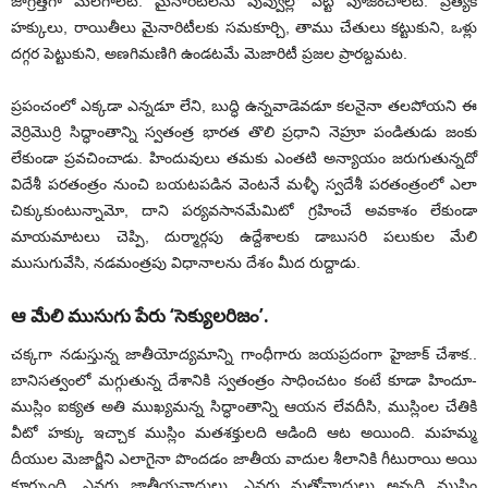
జాగ్రత్తగా మెలగాలట. మైనారిటీలను పువ్వుల్లో పెట్టి పూజించాలట. ప్రత్యేక
హక్కులు, రాయితీలు మైనారిటీలకు సమకూర్చి, తాము చేతులు కట్టుకుని, ఒళ్లు
దగ్గర పెట్టుకుని, అణగిమణిగి ఉండటమే మెజారిటీ ప్రజల ప్రారబ్దమట.
ప్రపంచంలో ఎక్కడా ఎన్నడూ లేని, బుద్ధి ఉన్నవాడెవడూ కలనైనా తలపోయని ఈ
వెర్రిమొర్రి సిద్ధాంతాన్ని స్వతంత్ర భారత తొలి ప్రధాని నెహ్రూ పండితుడు జంకు
లేకుండా ప్రవచించాడు. హిందువులు తమకు ఎంతటి అన్యాయం జరుగుతున్నదో
విదేశీ పరతంత్రం నుంచి బయటపడిన వెంటనే మళ్ళీ స్వదేశీ పరతంత్రంలో ఎలా
చిక్కుకుంటున్నామో, దాని పర్యవసానమేమిటో గ్రహించే అవకాశం లేకుండా
మాయమాటలు చెప్పి, దుర్మార్గపు ఉద్దేశాలకు డాబుసరి పలుకుల మేలి
ముసుగువేసి, నడమంత్రపు విధానాలను దేశం మీద రుద్దాడు.
ఆ మేలి ముసుగు పేరు ‘సెక్యులరిజం’.
చక్కగా నడుస్తున్న జాతీయోద్యమాన్ని గాంధీగారు జయప్రదంగా హైజాక్‌ చేశాక..
బానిసత్వంలో మగ్గుతున్న దేశానికి స్వతంత్రం సాధించటం కంటే కూడా హిందూ-
ముస్లిం ఐక్యత అతి ముఖ్యమన్న సిద్ధాంతాన్ని ఆయన లేవదీసి, ముస్లింల చేతికి
వీటో హక్కు ఇచ్చాక ముస్లిం మతశక్తులది ఆడింది ఆట అయింది. మహమ్మ
దీయుల మెజార్జీని ఎలాగైనా పొందడం జాతీయ వాదుల శీలానికి గీటురాయి అయి
కూర్చుంది. ఎవరు జాతీయవాదులు, ఎవరు మతోన్మాదులు అన్నది ముస్లిం