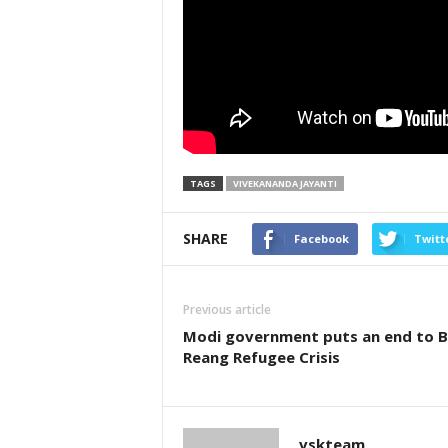
TAGS
VIVEKANANDA JAYANTI
SHARE
Facebook
Twitt
Previous article
Modi government puts an end to B
Reang Refugee Crisis
vskteam