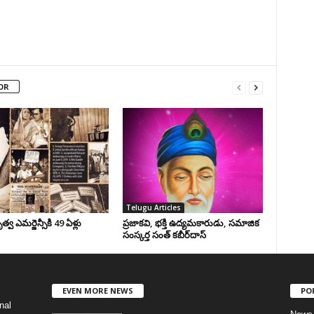
OR
Telugu Articles
వ ఎమర్జెన్సీకి 49 ఏళ్లు
ప్రజాకవి, భక్తి ఉద్యమకారుడు, సమాజిక
సంస్కర్త సంత్‌ కబీర్‌దాస్‌
EVEN MORE NEWS
PO
nal