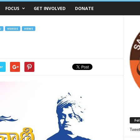
FOCUS
GET INVOLVED
DONATE
U
VIDEOS
VIEWS
er
Fol
Twee