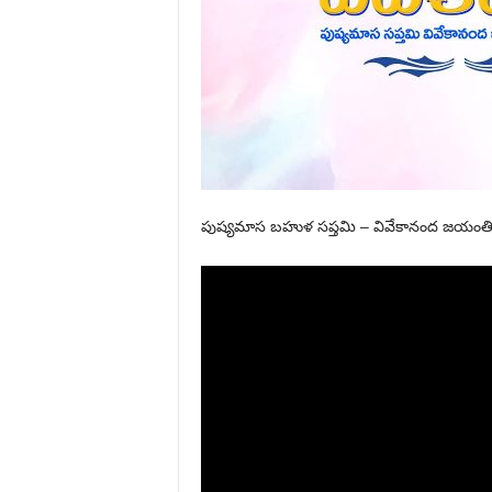
పుష్యమాస బహుళ సప్తమి – వివేకానంద జయంతి