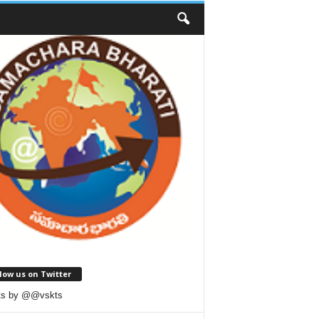
low us on Twitter
ts by @@vskts