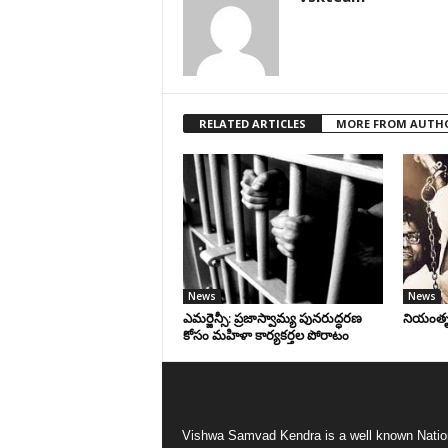
RELATED ARTICLES
MORE FROM AUTH
News
News
ఎమర్జెన్సీ: ప్రజాస్వామ్య పునరుద్ధరణ
నియంతృత్
కోసం మహిళా కార్యకర్తల పోరాటం
Vishwa Samvad Kendra is a well known Natio