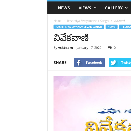
VSK
NEWS
VIEWS
GALLERY
Telangana
Home
Rashtriya Swayamsevak Sangh
వివేకవాణి
RASHTRIYA SWAYAMSEVAK SANGH
NEWS
TELUG
వివేకవాణి
By
vskteam
-
January 17, 2020
0
SHARE
Facebook
Twitt