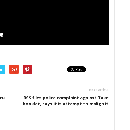
er
Next article
ru-
RSS files police complaint against ‘fake
booklet, says it is attempt to malign it