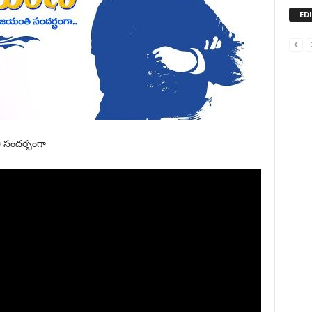
ED
 సందర్బంగా