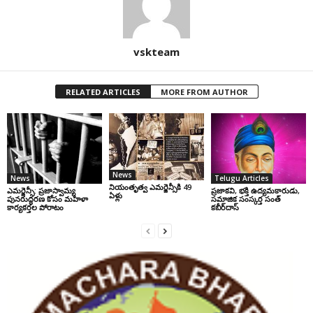
vskteam
RELATED ARTICLES
MORE FROM AUTHOR
News
News
Telugu Articles
నియంతృత్వ ఎమర్జెన్సీకి 49
ఎమర్జెన్సీ: ప్రజాస్వామ్య
ప్రజాకవి, భక్తి ఉద్యమకారుడు,
ఏళ్లు
పునరుద్ధరణ కోసం మహిళా
సమాజిక సంస్కర్త సంత్‌
కార్యకర్తల పోరాటం
కబీర్‌దాస్‌