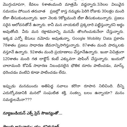
మొగ్గుచూపగా, కేవలం 6శాతంమంది మాత్రమే వద్దన్నారు.3నెలల విలువైన
సమయం పోయిన తరువాత ప్రజల్లో కాస్త నమ్మకం పెరిగి రోజుకు 30లక్షల మంది
టీకా తీసుకుంటున్నారు. ఇలా నెలకు 9కోట్లమంది టీకా తీసుకుంటున్నారు. ప్రజలు
సరైన ఆలోచనతోనే ఉన్నారు. కానీ మన నాయకులే ప్రక్కదారి పట్టిస్తున్నారని అర్థం
అవుతోంది. వీరు మన రక్షాకవచాన్ని మనమే తొలగించుకునేలా చేస్తున్నారు.
ఇక్కడ ఎన్నో కేసులు నమోదు అవుతున్నా, Google Mobility Data ప్రకారం
78శాతం ప్రజలు సాధారణ జీవనాన్నిసాగిస్తున్నారు. 87శాతం మంది పార్కులకు
వస్తూనే ఉన్నారు. 92శాతం మంది ప్రయాణాలు చేస్తూనేఉన్నారు. ఇంకా విచిత్రంగా
120శాతం మంది గత లాక్డౌన్ కంటే ఎక్కువగా షాపింగ్ చేస్తున్నారు. ఇందులో
చాలామంది కోవిడ్ సాధారణ నిబంధనలైన భౌతిక దూరం పాటించడం, మాస్క్
ధరించడం వంటివి కూడా పాటించడం లేదు.
ఇప్పుడు మనముందు అతిపెద్ద సవాలు కరొనా రూపాన నిలిచింది. దీన్ని
ఎదుర్కోవడానికి మనలో సంఘటిత శక్తి, సంకల్ప బలం ఉన్నాయా? మనం
సమర్థులమేనా???
న్యూఇండియన్ ఎక్స్ ప్రెస్ సౌజన్యంతో…
తెలుగు అనువాదం: యు. రవికుమార్