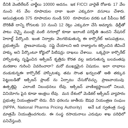
దీనికి వెంటిలేటర్ చార్జీలు 10000 అదనం. ఇక FICCI వారైతే రోజుకు 17 వేల
నుంచి 45 వేల రూపాయల దాకా ఇంకా ఎక్కువగా వసూలు చేశారు.
ఆసుపత్రులకు 375 రూపాయల నుండి 500 రూపాయల వరకు ఒక పీపీయి కిట్
దొరికితే దాన్ని రోగులకు 10 నుంచి 12 రెట్లు ఎక్కువగా చేసి అమ్మారు. ఢిల్లీతో
పాటు చెన్నై ముంబై వంటి నగరాల్లో కూడా ఇలాంటి పరిస్థితి ఉందని నేషనల్
హెరాల్డ్ పేర్కొంది. ఇంత నిర్వాకం వెలగబెడుతున్న ఈ కార్పొరేట్ ఆసుపత్రులు,
ప్రభుత్వమే ప్రాణవాయువు సప్లై చేయాలని అది రాజ్యాంగం కల్పించిన జీవించే
హక్కు అని పేర్కొంటూ కోర్టులో పిటిషన్లు దాఖలు చేశాయి. ఒక్కరైనా కార్పొరేట్
హాస్పిటళ్ళు సృష్టించిన ఆక్సిజన్ కృత్రిమ కొరత వల్ల జరుగుతున్న బలవంతపు
మరణాల గురించి వివరించారా? మరో ముఖ్యమైన విషయం. ఇలా లాభాలు
దండుకున్నఈ కార్పొరేట్ హాస్పిటళ్ళు తమ సొంత ఖర్చులతో అతి తక్కువ
పెట్టుబడితో ఆక్సిజన్ ప్లాంట్ ను ఏర్పాటు చేసుకోవచ్చు. ప్రాణవాయువు
ఉత్పత్తిపై ఎలాంటి నిబంధనలు లేవు. ఆక్సిజన్ వాణిజ్యస్థాయిలో నిలువ,
వినియోగం పైన కూడా ఆంక్షలు లేవు. మన దేశంలో మెడికల్ ఆక్సీజన్ వ్యాపారం
ప్రభుత్వ నియంత్రణలొ లెదు. దీని ధరలను జాతీయ ఔషధ నియంత్రణ సంఘం
(NPPA, National Pharma Pricing Authority) అనే ఒక స్వతంత్ర సంస్థ
మాత్రమే నియంత్రించగలదు. ఈ సంస్థ రసాయనాలు ఎరువుల శాఖ పరిధిలో
పనిచేస్తుంది.