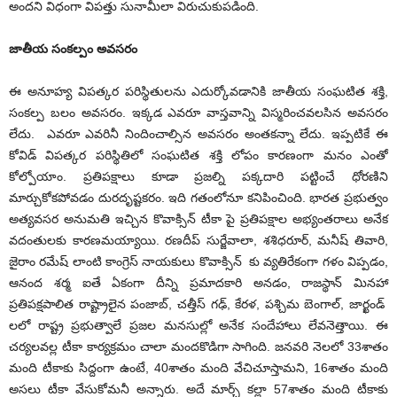
అందని విధంగా విపత్తు సునామీలా విరుచుకుపడింది.
జాతీయ
సంకల్పం అవసరం
ఈ అనూహ్య విపత్కర పరిస్థితులను ఎదుర్కోవడానికి జాతీయ సంఘటిత శక్తి,
సంకల్ప బలం అవసరం. ఇక్కడ ఎవరూ వాస్తవాన్ని విస్మరించవలసిన అవసరం
లేదు. ఎవరూ ఎవరినీ నిందించాల్సిన అవసరం అంతకన్నా లేదు. ఇప్పటికే ఈ
కోవిడ్ విపత్కర పరిస్థితిలో సంఘటిత శక్తి లోపం కారణంగా మనం ఎంతో
కోల్పోయాం. ప్రతిపక్షాలు కూడా ప్రజల్ని పక్కదారి పట్టించే ధోరణిని
మార్చుకోకపోవడం దురదృష్టకరం. ఇది గతంలోనూ కనిపించింది. భారత ప్రభుత్వం
అత్యవసర అనుమతి ఇచ్చిన కొవాక్సిన్ టీకా పై ప్రతిపక్షాల అభ్యంతరాలు అనేక
వదంతులకు కారణమయ్యాయి. రణదీప్ సుర్జేవాలా, శశిధరూర్, మనీష్ తివారి,
జైరాం రమేష్ లాంటి కాంగ్రెస్ నాయకులు కొవాక్సిన్ కు వ్యతిరేకంగా గళం విప్పడం,
ఆనంద శర్మ ఐతే ఏకంగా దీన్ని ప్రమాదకారి అనడం, రాజస్థాన్ మినహా
ప్రతిపక్షపాలిత రాష్ట్రాలైన పంజాబ్, చత్తీస్ గఢ్, కేరళ, పశ్చిమ బెంగాల్, జార్ఖండ్
లలో రాష్ట్ర ప్రభుత్వాలే ప్రజల మనసుల్లో అనేక సందేహాలు లేవనెత్తాయి. ఈ
చర్యలవల్ల టీకా కార్యక్రమం చాలా మందకొడిగా సాగింది. జనవరి నెలలో 33శాతం
మంది టీకాకు సిద్దంగా ఉంటే, 40శాతం మంది వేచిచూస్తామని, 16శాతం మంది
అసలు టీకా వేసుకోమనీ అన్నారు. అదే మార్చ్ కల్లా 57శాతం మంది టీకాకు