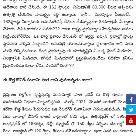
ఆదేశాలు జారీ చేసింది. ఈ 162 ప్లాంట్లు నిమిషానికి 80,500 లీటర్ల ఆక్సీజను
ఉత్పత్తి చేయగల సామర్థ్యం కల్గి ఉన్నాయి. కానీ… దురదృష్టం ఏంటంటే…
162ప్లాంట్ల ఏర్పాటుకు అనుమతినిస్తే కేవలం దేశవ్యాప్తంగా 33మాత్రమే ఏర్పాటు
చేసారు. దీనికి కారకులు ఎవరు??? చాలా రాష్ట్ర ప్రభుత్వాలు హెచ్చరికను అసలు
పట్టించుకోనేలేదు. ఒక వార్త ప్రకారం డిసెంబర్ లో ఆర్డర్లు ఇచ్చిన స్థలాల్లో ప్లాంట్ల
స్థాపనకు వెళ్ళిన సిబ్బందిని ఆసుపత్రి యాజమాన్యాలు స్థలాభావం అని సాకు
చూపి తిప్పిపంపాయి. కేంద్ర ప్రభుత్వపు ఈ దూరదృష్టిని ఏ ఒక్క ప్రింట్ మీడియా,
ఎలక్ట్రానిక్ మీడియా, సోషల్ మీడియాలో ప్రస్తుతించడంలేదు సరికదా కనీసం
ప్రస్తావించడం కూడా లేదు. ఎందుకో మరి???
ఈ
కొత్త
కోవిడ్
సునామి
పాత
దాని
పునరావృతం
కాదా
?
ప్రస్తుతం కల్లోలం సృష్టిస్తున్న మహమ్మారి పాత వైరస్ కు కొత్త రూపం. ఇది
ఊహకందని విధంగా విజృంభిస్తోంది. మార్చ్ 2021 మొదటి వారంలో మొదలైన
కరోనా కొత్త కేసుల పెరుగుదల ఒక నెలలోనే సునామీలా విరుచుకుపడింది. కేవలం
ఏడు వారాల్లో బీహార్ లాంటి రాష్ట్రంలో 522 రెట్లు, ఉత్తరప్రదేశ్ లో 399రెట్లు,
ఆంధ్రప్రదేశ్ లో 186రెట్లు, ఢిల్లీ, ఝర్ఖండ్ లొ 150 రేట్లు పశ్చిమ బెంగాల్లో 142
రెట్లు, రాజస్థాన్ లో 120 రెట్లు కేసులు నమోదయ్యాయి. ఇలా ఎవరి అంచనాలకు