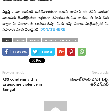
విజ్ఞ‌ప్తి :
మా కంటెంట్ ఉపయోగకరంగా ఉందని భావించి ఈ పనిని మరింత
ముందుకు తీసుకెళ్లేందుకు ఆర్ధికంగా సహకరించదలచిన దాతలు ఈ కింది లింక్
ద్వారా మీ విరాళాలను అందించవచ్చు. మీరు ఇచ్చే విరాళం ఎంతైనప్పటికీ మీ
సహకారం మాకు విలువైనది,
DONATE HERE
TAGS
CARONA
COVAXIN
FAKE NEWS
VACCINATION
Facebook
Twitter
Previous article
Next article
RSS condemns this
బెంగాల్ హింస వెనుక కుట్ర:
gruesome violence in
ఆర్.ఎస్.ఎస్
Bengal