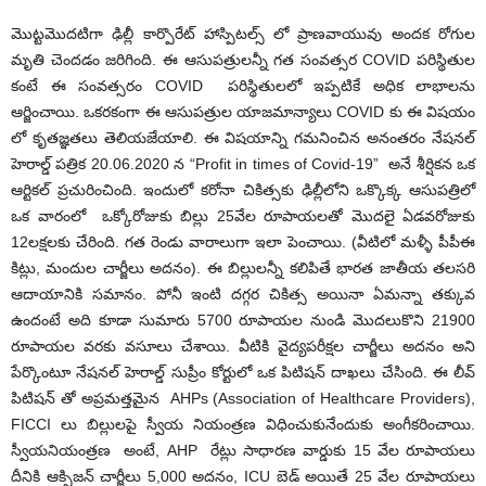
మొట్టమొదటిగా ఢిల్లీ కార్పొరేట్ హాస్పిటల్స్ లో ప్రాణవాయువు అందక రోగుల
మృతి చెందడం జరిగింది. ఈ ఆసుపత్రులన్నీ గత సంవత్సర COVID పరిస్థితుల
కంటే ఈ సంవత్సరం COVID పరిస్థితులలో ఇప్పటికే అధిక లాభాలను
ఆర్జించాయి. ఒకరకంగా ఈ ఆసుపత్రుల యాజమాన్యాలు COVID కు ఈ విషయం
లో కృతజ్ఞతలు తెలియజేయాలి. ఈ విషయాన్ని గమనించిన అనంతరం నేషనల్
హెరాల్డ్ పత్రిక 20.06.2020 న “Profit in times of Covid-19” అనే శీర్షికన ఒక
ఆర్టికల్ ప్రచురించింది. ఇందులో కరోనా చికిత్సకు ఢిల్లీలోని ఒక్కొక్క ఆసుపత్రిలో
ఒక వారంలో ఒక్కోరోజుకు బిల్లు 25వేల రూపాయలతో మొదలై ఏడవరోజుకు
12లక్షలకు చేరింది. గత రెండు వారాలుగా ఇలా పెంచాయి. (వీటిలో మళ్ళీ పీపీఈ
కిట్లు, మందుల చార్జీలు అదనం). ఈ బిల్లులన్నీ కలిపితే భారత జాతీయ తలసరి
ఆదాయానికి సమానం. పోనీ ఇంటి దగ్గర చికిత్స అయినా ఏమన్నా తక్కువ
ఉందంటే అది కూడా సుమారు 5700 రూపాయల నుండి మొదలుకొని 21900
రూపాయల వరకు వసూలు చేశాయి. వీటికి వైద్యపరీక్షల చార్జీలు అదనం అని
పేర్కొంటూ నేషనల్ హెరాల్డ్ సుప్రీం కోర్టులో ఒక పిటిషన్ దాఖలు చేసింది. ఈ లీవ్
పిటిషన్ తో అప్రమత్తమైన AHPs (Association of Healthcare Providers),
FICCI లు బిల్లులపై స్వీయ నియంత్రణ విధించుకునేందుకు అంగీకరించాయి.
స్వీయనియంత్రణ అంటే, AHP రేట్లు సాధారణ వార్డుకు 15 వేల రూపాయలు
దీనికి ఆక్సిజన్ చార్జీలు 5,000 అదనం, ICU బెడ్ అయితే 25 వేల రూపాయలు