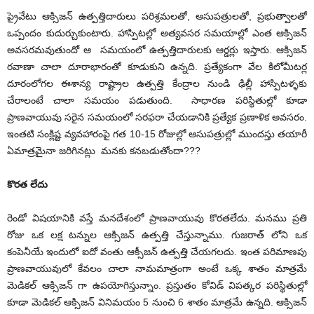
ప్రైవేటు ఆక్సిజన్ ఉత్పత్తిదారులు పరిశ్రమలతో, ఆసుపత్రులతో, ప్రభుత్వాలతో
ఒప్పందం కుదుర్చుకుంటారు. హాస్పిటల్లో అత్యవసర సమయాల్లో ఎంత ఆక్సిజన్
అవసరమవుతుందో ఆ సమయంలో ఉత్పత్తిదారులకు ఆర్డర్లు ఇస్తారు. ఆక్సిజన్
రవాణా చాలా దూరాభారంతో కూడుకుని ఉన్నది. ప్రత్యేకంగా వేల కిలోమీటర్ల
దూరంలోగల ఈశాన్య రాష్ట్రాల ఉత్పత్తి కేంద్రాల నుండి ఢిల్లీ హాస్పిటళ్ళకు
చేరాలంటే చాలా సమయం పడుతుంది. సాధారణ పరిస్థితుల్లో కూడా
ప్రాణవాయువు సరైన సమయంలో సరఫరా చేయడానికి ప్రత్యేక ప్రణాళిక అవసరం.
ఇంతటి సంక్లిష్ట వ్యవహారంపై గత 10-15 రోజుల్లో ఆసుపత్రుల్లో ముందస్తు తయారీ
ఏమాత్రమైనా జరిగినట్లు మనకు కనబడుతోందా???
కొరత
లేదు
రెండో విషయానికి వస్తే మనదేశంలో ప్రాణవాయువు కొరతలేదు. మనము ప్రతి
రోజు ఒక లక్ష టన్నుల ఆక్సిజన్ ఉత్పత్తి చేస్తున్నాము. గుజరాత్ లోని ఒక
కంపెనీయే ఇందులో ఐదో వంతు ఆక్సీజన్ ఉత్పత్తి చేయగలదు. ఇంత పరిమాణపు
ప్రాణవాయువులో కేవలం చాలా నామమాత్రంగా అంటే ఒక్క శాతం మాత్రమే
మెడికల్ ఆక్సిజన్ గా ఉపయోగిస్తున్నాం. ప్రస్తుతం కోవిడ్ విపత్కర పరిస్థితుల్లో
కూడా మెడికల్ ఆక్సిజన్ వినిమయం 5 నుంచి 6 శాతం మాత్రమే ఉన్నది. ఆక్సిజన్