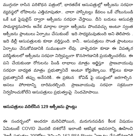
ముగ్గురూ రాసిన పరిశొధన పత్రంలో, భారతదేశ ఆసుపత్రుల్లో ఆక్సీజను సరఫరా
వ్యవస్థలో లోపాలను ఎత్తిచూపుతూ.. చాలా హాస్పిటల్లు కేవలం ఒకే చోటునుండి
ఒకే ఒక పైపులైన్ ద్వారా ఆక్సీజను సరఫరా చేస్తాయి. దీని బదులు ఆసుపత్రి
సామర్థ్యానుసారం అనేక మార్గాల ద్వారా ఆక్సీజను పొందవచ్చు అంటూ స్వంత
ఆక్సీజను ప్లాంటులు ఏర్పాటు చేసుకుంటే ఇది సాధ్యమవుతుంది అని తెలిపారు .
ఇది డిల్లీ ఆసుపత్రులకు కూడా వర్తిస్తుంది. కానీ.. ఆసుపత్రులు సొంత ప్లాంటులు
ఏర్పాటు చేసుకోవడానికి సుముఖంగా లేవు. వాళ్ళెవరూ కూడా ఈ విపత్కర
పరిస్థితులలో ఆక్సీజను సరఫరా నిర్విఘ్నంగా కొనసాగడానికి ప్రయత్నించలేదు. ఈ
పని చేయకుండా రోగులను పిండి లాభాలు మాత్రం ఆర్జిస్తూ ప్రాణవాయువు
సరఫరా బాధ్యత మాత్రం ప్రభుత్వానిదే అంటూ కోర్టుకెక్కాయి. కోర్టులు కూడా
ప్రభుత్వానిదే తప్పు అనేసరికి.. ఈ ప్రకటన కోవిడ్ పై యుధ్ధంలో జరగాల్సిన
అసలు పోరాటాన్ని దారిమరల్చింది. ప్రాణవాయువు సరఫరా సక్రమంగా
నిర్వహించుకోలేని ఆసుపత్రులు ప్రభుత్వంపై నిందమోపాయి.
ఆసుపత్రులు
వదిలేసిన
129
ఆక్సీజను
ప్లాంట్లు
ఈ సందర్భంలో అందరూ మరిచిపోయిన, మరుగునపడిన కీలక విషయం
ఏమిటంటే COVID మొదటి దశలోనే ఇలాంటి ఆకస్మిక అవసరాన్ని ఊహించి
మోడీ ప్రభుత్వం 200కోట్లు వెచ్చించి 162 PSA Plants ఏర్పాటు చేసుకోవడానికి