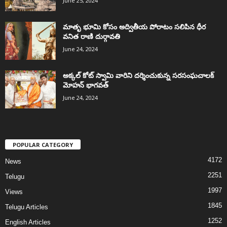
June 25, 2024
మాతృ భూమి కోసం అద్వితీయ పోరాటం సలిపిన ధీర
వనిత రాణి దుర్గావతి
June 24, 2024
అక్కల్‌ కోట్‌ స్వామి వారిని దర్శించుకున్న సరసంఘచాలక్
మోహన్ భాగవత్
June 24, 2024
POPULAR CATEGORY
4172
News
2251
Telugu
1997
Views
1845
Telugu Articles
1252
English Articles