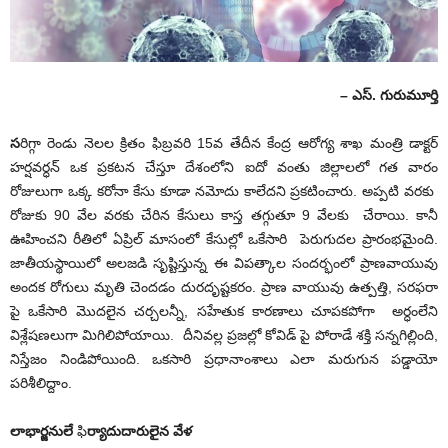
– ఎస్. గురుమూర్తి
స
రిగ్గా రెండు నెలల క్రితం ఫిబ్రవరి 15వ తేదీన కేంద్ర ఆరోగ్య శాఖ మంత్రి డాక్టర్
హర్షవర్ధన్ ఒక ప్రకటన చేస్తూ దేశంలోని ఐదో వంతు జిల్లాలలో గత వారం
రోజులుగా ఒక్క కరోనా కేసు కూడా నమోదు కాలేదని ప్రకటించారు. అప్పటి వరకు
రోజుకు 90 వేల వరకు చేరిన కేసులు కాస్త తగ్గుతూ 9 వేలకు చేరాయి. కానీ
ఊహించని రీతిలో ఏప్రిల్ మాసంలో కేసుల్లో ఒకేసారి పెరుగుదల ప్రారంభమైంది.
జాతీయస్థాయిలో అలజడి సృష్టిస్తున్న ఈ విపత్కాల సందర్భంలో ప్రాణవాయువు
అందక రోగులు మృతి చెందడం దురదృష్టకరం. ప్రాణ వాయువు ఉత్పత్తి, సరఫరా
పై ఒకేసారి మొదలైన చర్చలన్నీ, సహేతుక కారణాలు చూపకపోగా అర్ధంలేని
విశ్లేషణలుగా మిగిలిపోయాయి. దీనివల్ల ప్రజల్లో కోవిడ్ పై పోరాడే శక్తి సన్నగిల్లింది,
నిస్తేజం నిండిపోయింది. ఒకసారి ప్రధానాంశాలు ఎలా మరుగున పడ్డాయో
పరిశీలిద్దాం.
లాభార్జనులే
ఫి
ర్యాదుదారులైన
వేళ