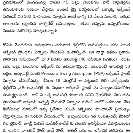
ద్రవరూపంలో ఉండడంవల్ల దానిని 45 లక్షల విలువగల భారీ ట్యాంకర్లను
ఉపయోగించి సరఫరా చేస్తారు. ఇంతటి క్లిష్ట పరిస్థితులలో ఒక్కొక్క ఆక్సిజన్
సిలిండర్ ధర 300 రూపాయలు మాత్రమే ఉంటే దాన్ని 10 వేలకు పెంచారు. ఇక్కడ
లాభాలను ఆర్జించిన కార్పొరేట్ ఆసుపత్రులు తమ తప్పును ఒప్పుకోకుండా
నిందను మరొకరిపై మోపుతున్నారు.
కోవిడ్ మొదటిదశ అనుభవాల తరువాత ఢిల్లీలోని ఆసుపత్రులు తమ సొంత
ఆక్సీజన్ ప్లాంట్లను ఏర్పాటు చేసుకుని ఉండాల్సింది. ఒక వార్తా కథనం ప్రకారం
సాధారణ సమయంలో 240 పడకల ఆసుపత్రి (40 ఐసీయూ పడకలు) నెలకు
ఐదు లక్షల విలువగల ఆక్సీజన్ ను ఉపయోగిస్తుంది. ఇటువంటి ఆసుపత్రి 50
లక్షలు ఖర్చుపెట్టి మంచి Pressure Swing Absorption (PSA) ఆక్సిజన్ ప్లాంట్
ఏర్పాటు చేసుకోవచ్చు. కేవలం 18 నెలల్లోనే ఆ పెట్టుబడి తిరిగి వచ్చేస్తుంది.
ఢిల్లీలోని ప్రతి ఆసుపత్రికీ ఈ విధంగా ఆక్సిజన్ ప్లాంట్ ను ఏర్పాటుచేసుకోగల
సామర్ధ్యం ఉంది. కానీ ఏ ఒక్క ఆసుపత్రి కూడా ఈ పనిని చేయలేదు. వీరు తమ
ప్రాంగణంలో ఆక్సిజన్ ఉత్పత్తి చేసుకునే ఏర్పాటు గురించి ఆలోచించకుండా వేల
కిలోమీటర్ల దూరంలో ఉన్న ప్రదేశాల నుండి ఆక్సీజను పొందాలనే ప్రయత్నం
చేస్తున్నాయి. ఈ సరఫరా చేయడంలోని ఇబ్బందులను గత సంవత్సరమే కేరళలో
గల త్రిసూర్ జూబ్లీ మిషన్ మెడికల్ కాలేజ్ కు చెందిన అనస్తీషియా డిపార్టుమెంటు
కు చెందిన డా.చెరిష్ పౌల్, జాన్ పౌల్, అఖిల్ బసు లు లోకానికి తెలిపారు. ఈ