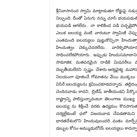
శ్రీనివాసానంద స్వామి మాట్లాడుతూ రోడ్డుపై నడ
నిల్చుంది. దీంతో ఏనుగు నన్ను చూసి భయపడుత
భయపడి ఆగలేదు.. నా కాలికింద పడి పచ్చడైపోత
ఎలుక ఐలయ్య వంటి వారంటూ స్వామిజీ చెప్పు
ఎంతమంది ఐలయ్యలు పుట్టుకొచ్చినా హిందుత్వ
హిందుత్వం చెక్కుచెదరలేదు.. వారెళ్ళిపోయ
సాధించలేకపోయారు.. ఇప్పుడు హిందుసమాజానికి
సామాజిక, మతపరమైన దాడికి మిషనరీలు పాల్ప
దెబ్బతీయలేరని స్పష్టం చేశారు.ఆర్యవైశ్య మహా
నిలయంగా పూజించే గోమాతను వేయి ముక్కలు చేసుక
విసిరే ఐలయ్యలను క్షమించకూడదన్నారు. తల్లిదం
చెందినవాడు కాదని, బ్రిటీష్‌ జాతీయుడని పేర్క
రాష్ట్రాన్ని పాలిస్తున్నావంటూ తెలంగాణ ముఖ్య
ఐలయ్య ను శిక్షించే వరకు ఉద్యమం కొనసాగుతుం
చర్యల్లేకుంటే ఛలో విజయవాడ చేపడతామని హె
భారతదేశంలొని హిందువులందరి మతం మార్చేస్
డబ్బుల కోసం అమ్ముడుబోయే ఐలయ్యలు కాదన్నా