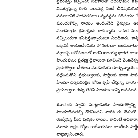
ప్రభుత్వం కల్పించిన పథకాలతో చదువుకుని ఇక్క
విమర్శిస్తున్న కంచ ఐలయ్య వంటి చీడపురుగు
సమాజానికి పౌరసరఫరాల వ్యవస్థను పరిచయం చేసింద
ముందుకొచ్చి సాయం అందించేది వైశ్యులు అటువ
ఎంతమాత్రం క్షమార్హుడు కాదన్నారు. ఇసుక నుం
సచ్చీలురుగా కనిపిస్తున్నారంటూ నిలదీశారు. క
ఒక్కరికి అందించేందుకు 24గంటలూ అందుబాటులో
వర్గాలపై ఆరోపణలతో ఆగని ఐలయ్య భారత రాజ్యాంగ
హిందువులు ప్రత్యక్ష దైవాలుగా పూచించే వెంకటేశ్వ
ప్రభుత్వాలు చేతులు ముడుచుకు కూర్చున్నాయన్నా
పట్టించుకోని ప్రభుత్వాలకు, పార్టీలకు కూడా పాప
హిందూ ధర్మపరిరక్షణ కోసం కృషి చేస్తున్న వారిని
ప్రభుత్వాలు కళ్ళు తెరిచి హిందుఇజాన్ని అవమాన పర
శివానంద స్వామి మాట్లాడుతూ హిందుత్వాన్ని
హిందూదేవతల్ని గౌరవించని వారికి ఈ దేశంలో స్
రిజర్వేషన్ల మీద పుస్తకం రాయి.. కాదంటే అధికారాన్
మూడు లక్షల కోట్లు కాజేశారంటూ రాజకీయ పార్ట
వ్యాఖ్యానించారు.