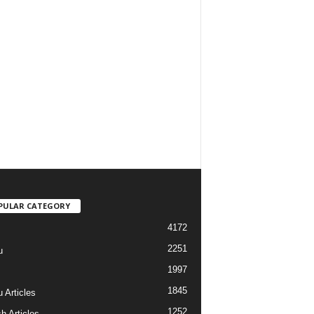
PULAR CATEGORY
4172
2251
u
1997
s
1845
 Articles
1252
h Articles