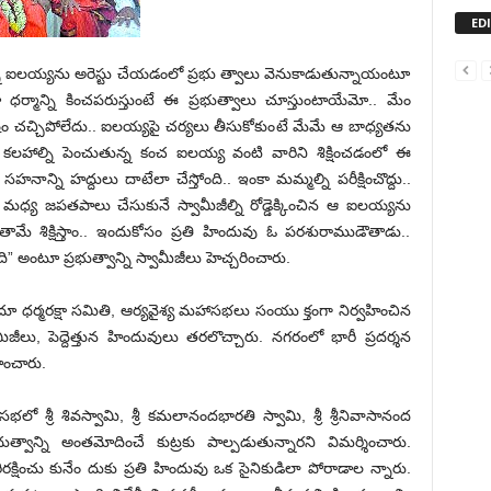
ED
ున్న ఐలయ్యను అరెస్టు చేయడంలో ప్రభు త్వాలు వెనుకాడుతున్నాయంటూ
ధర్మాన్ని కించపరుస్తుంటే ఈ ప్రభుత్వాలు చూస్తుంటాయేమో.. మేం
ం చచ్చిపోలేదు.. ఐలయ్యపై చర్యలు తీసుకోకుంటే మేమే ఆ బాధ్యతను
కలహాల్ని పెంచుతున్న కంచ ఐలయ్య వంటి వారిని శిక్షించడంలో ఈ
నాన్ని హద్దులు దాటేలా చేస్తోంది.. ఇంకా మమ్మల్ని పరీక్షించొద్దు..
మధ్య జపతపాలు చేసుకునే స్వామీజీల్ని రోడ్డెక్కించిన ఆ ఐలయ్యను
ే తామే శిక్షిస్తాం.. ఇందుకోసం ప్రతి హిందువు ఓ పరశురాముడౌతాడు..
” అంటూ ప్రభుత్వాన్ని స్వామీజీలు హెచ్చరించారు.
ిందూ ధర్మరక్షా సమితి, ఆర్యవైశ్య మహాసభలు సంయు క్తంగా నిర్వహించిన
మిజీలు, పెద్దెత్తున హిందువులు తరలొచ్చారు. నగరంలో భారీ ప్రదర్శన
హించారు.
ో శ్రీ శివస్వామి, శ్రీ కమలానందభారతి స్వామి, శ్రీ శ్రీనివాసానంద
త్వాన్ని అంతమోదించే కుట్రకు పాల్పడుతున్నారని విమర్శించారు.
క్షించు కునేం దుకు ప్రతి హిందువు ఒక సైనికుడిలా పోరాడాల న్నారు.