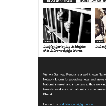
RELATED ARTICLES
MORE FROM AUTH
News
News
ఎమర్జెన్సీ: ప్రజాస్వామ్య పునరుద్ధరణ
నియంతృత్
కోసం మహిళా కార్యకర్తల పోరాటం
Vishwa Samvad Kendra is a well known Natio
Network known for providing news and views 
National interest and importance, thus workin
towards awakening of national consciousness
Bharat.
Contact us:
vsktelangana@gmail.com