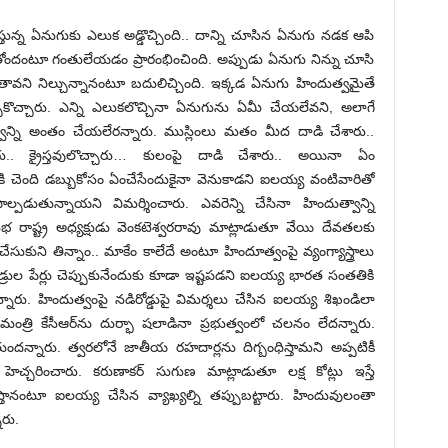
ుస్తున్న ఏనుగుకు ఎలుక అడ్డొచ్చింది.. దాన్ని చూసిన ఏనుగు నడక ఆపి
ోందంటూ గంతులేయడం ప్రారంభించింది. అప్పుడు ఏనుగు నిన్ను చూసి
ావని నిల్చున్నానంటూ బదులిచ్చింది. ఇక్కడ ఏనుగు హిందుత్వమైతే
కొచ్చారు. ఎన్ని ఎలుకలొచ్చినా ఏనుగును ఏమీ చేయలేవని, అలాగే
ాన్ని అంతం చేయలేరన్నారు. ముస్లింలు మతం మీద దాడి చేశారు..
ారు.. క్రైస్తవులొచ్చారు… కులంపై దాడి చేశారు.. అయినా ఏం
 చెంది డబ్బుకోసం ఏంచేసేందుకైనా వెనుకాడని ఐలయ్య వంటివారితో
డుతున్నాయని విమర్శించారు. ఎవరెన్ని చేసినా హిందుత్వాన్ని
సభ రాష్ట్ర అధ్యక్షుడు వెంకటెశ్వరరావు మాట్లాడుతూ వేయి దేవతలకు
ుని తిన్నాం.. మాకేం కాలేదే అంటూ హిందూత్వంపై వ్యంగ్యాస్త్రాలు
డ్రుల పేర్లు చెప్పుకునేందుకు కూడా ఇష్టపడని ఐలయ్య భారత సంతతికి
ొన్నారు. హిందుత్వంపై నడిరోడ్డుపై విమర్శలు చేసిన ఐలయ్య శిఖండిలా
 మంత్రి కేసీఆర్‌ను దుర్భా షలాడినా ప్రభుత్వంలో చలనం లేదన్నారు.
దన్నారు. త్వరలోనే జాతీయ రహదార్లను దిగ్బంధిస్తామని అప్పటికీ
చ్చరించారు. కరుణాకర్‌ సుగుణ మాట్లాడుతూ లక్ష కోట్లు ఇస్తే
తానంటూ ఐలయ్య చేసిన వ్యాఖ్యల్ని తప్పుబట్టారు. హిందువులంతా
రు.