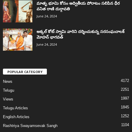
మాతృ భూమి కోసం అద్వితీయ పోరాటం సలిపిన ధీర
వనిత రాణి దుర్గావతి
June 24, 2024
అక్కల్‌ కోట్‌ స్వామి వారిని దర్శించుకున్న సరసంఘచాలక్
మోహన్ భాగవత్
June 24, 2024
POPULAR CATEGORY
4172
News
2251
Telugu
1997
Views
1845
Telugu Articles
1252
English Articles
1104
Rashtriya Swayamsevak Sangh