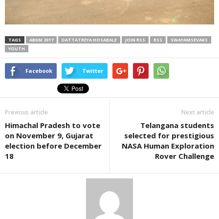
TAGS
ABKM 2017
DATTATREYA HOSABALE
JOIN RSS
RSS
SWAYAMSEVAKS
YOUTH
Facebook
Twitter
Previous article
Next article
Himachal Pradesh to vote
Telangana students
on November 9, Gujarat
selected for prestigious
election before December
NASA Human Exploration
18
Rover Challenge