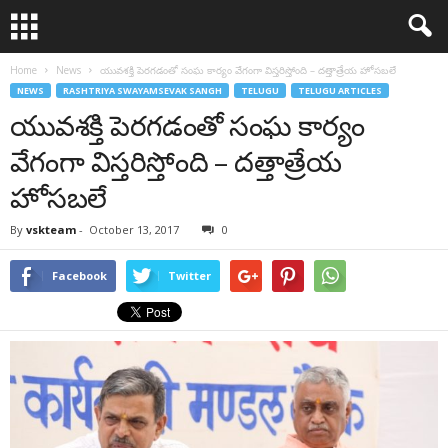
Home
News
యువశక్తి పెరగడంతో సంఘ కార్యం వేగంగా విస్తరిస్తోంది – దత్తాత్రేయ హోసబలే
NEWS
RASHTRIYA SWAYAMSEVAK SANGH
TELUGU
TELUGU ARTICLES
యువశక్తి పెరగడంతో సంఘ కార్యం
వేగంగా విస్తరిస్తోంది – దత్తాత్రేయ
హోసబలే
By
vskteam
-
October 13, 2017
0
Facebook
Twitter