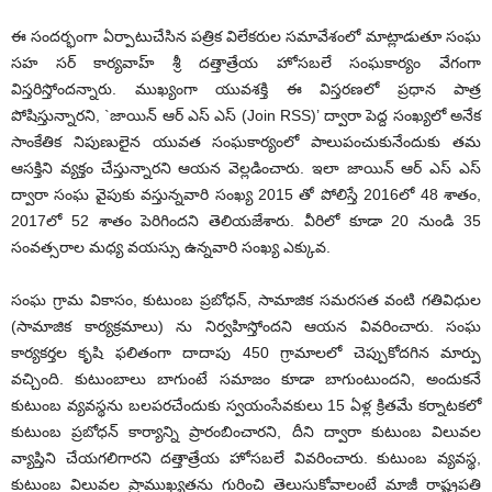
ఈ సందర్భంగా ఏర్పాటుచేసిన పత్రిక విలేకరుల సమావేశంలో మాట్లాడుతూ సంఘ
సహ సర్ కార్యవాహ్ శ్రీ దత్తాత్రేయ హోసబలే సంఘకార్యం వేగంగా
విస్తరిస్తోందన్నారు. ముఖ్యంగా యువశక్తి ఈ విస్తరణలో ప్రధాన పాత్ర
పోషిస్తున్నారని, `జాయిన్ ఆర్ ఎస్ ఎస్ (Join RSS)’ ద్వారా పెద్ద సంఖ్యలో అనేక
సాంకేతిక నిపుణులైన యువత సంఘకార్యంలో పాలుపంచుకునేందుకు తమ
ఆసక్తిని వ్యక్తం చేస్తున్నారని ఆయన వెల్లడించారు. ఇలా జాయిన్ ఆర్ ఎస్ ఎస్
ద్వారా సంఘ వైపుకు వస్తున్నవారి సంఖ్య 2015 తో పోలిస్తే 2016లో 48 శాతం,
2017లో 52 శాతం పెరిగిందని తెలియజేశారు. వీరిలో కూడా 20 నుండి 35
సంవత్సరాల మధ్య వయస్సు ఉన్నవారి సంఖ్య ఎక్కువ.
సంఘ గ్రామ వికాసం, కుటుంబ ప్రబోధన్, సామాజిక సమరసత వంటి గతివిధుల
(సామాజిక కార్యక్రమాలు) ను నిర్వహిస్తోందని ఆయన వివరించారు. సంఘ
కార్యకర్తల కృషి ఫలితంగా దాదాపు 450 గ్రామాలలో చెప్పుకోదగిన మార్పు
వచ్చింది. కుటుంబాలు బాగుంటే సమాజం కూడా బాగుంటుందని, అందుకనే
కుటుంబ వ్యవస్థను బలపరచేందుకు స్వయంసేవకులు 15 ఏళ్ల క్రితమే కర్నాటకలో
కుటుంబ ప్రబోధన్ కార్యాన్ని ప్రారంబించారని, దీని ద్వారా కుటుంబ విలువల
వ్యాప్తిని చేయగలిగారని దత్తాత్రేయ హోసబలే వివరించారు. కుటుంబ వ్యవస్థ,
కుటుంబ విలువల ప్రాముఖ్యతను గురించి తెలుసుకోవాలంటే మాజీ రాష్ట్రపతి