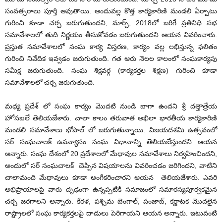
సంవత్సరాలు పూర్తి అవుతాయి. అందువల్ల కొత్త కార్యకారిణి మండలి ఏర్పాటు
గురించి కూడా చర్చ జరుగుతుందని, మార్చ్, 2018లో జరిగే ప్రతినిధి సభ
సమావేశాలలో తుది నిర్ణయం తీసుకోవడం జరుగుతుందని ఆయన వివరించారు.
ప్రస్తుత సమావేశాలలో సంఘ కార్య విస్తరణ, కార్యం వల్ల లభిస్తున్న ఫలితం
గురించి నివేదిక ఇవ్వడం జరుగుతుంది. గత ఆరు నెలల కాలంలో సంఘకార్యపు
సమీక్ష జరుగుతుంది. సంఘ శిక్షవర్గ (కార్యకర్తల శిక్షణ) గురించి కూడా
సమావేశాలలో చర్చ జరుగుతుంది.
మధ్య ప్రదేశ్ లో సంఘ కార్యం మొదటి నుండి బాగా ఉందని శ్రీ దత్తాత్రేయ
హోసబలే తెలియజేశారు. చాలా కాలం తరువాత అఖిలా భారతీయ కార్యకారిణి
మండలి సమావేశాలు భోపాల్ లో జరుగుతున్నాయి. విజయదశమి ఉత్సవంలో
సర్ సంఘచాలక్ ఉపన్యాసం సంఘ విధానాన్ని తెలియజేస్తుందని ఆయన
అన్నారు. సంఘ దేశంలో 20 ప్రదేశాలలో మేధావుల సమావేశాలు నిర్వహించిందని,
అందులో సర్ సంఘచాలక్ చెప్పిన విషయాలను వివరించడం జరిగిందని, వాటిని
చాలామంది మేధావులు కూడా అంగీకరించారని ఆయన తెలియజేశారు. ఎవరి
అభిప్రాయాలపై వారు దృఢంగా ఉన్నప్పటికి సమాజంలో సమారస్యపూర్వకమైన
చర్చ జరగాలని అన్నారు. కేరళ, పశ్చిమ బెంగాల్, పంజాబ్, కర్ణాటక మొదలైన
రాష్ట్రాలలో సంఘ కార్యకర్తలపై దాడులు పెరిగాయని ఆయన అన్నారు. ఇటువంటి