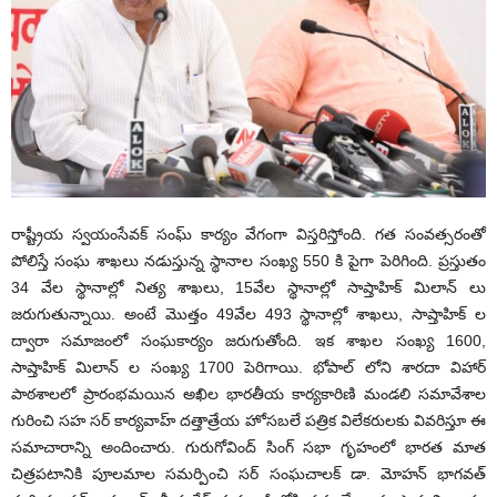
రాష్ట్రీయ స్వయంసేవక్ సంఘ్ కార్యం వేగంగా విస్తరిస్తోంది. గత సంవత్సరంతో
పోలిస్తే సంఘ శాఖలు నడుస్తున్న స్థానాల సంఖ్య 550 కి పైగా పెరిగింది. ప్రస్తుతం
34 వేల స్థానాల్లో నిత్య శాఖలు, 15వేల స్థానాల్లో సాప్తాహిక్ మిలాన్ లు
జరుగుతున్నాయి. అంటే మొత్తం 49వేల 493 స్థానాల్లో శాఖలు, సాప్తాహిక్ ల
ద్వారా సమాజంలో సంఘకార్యం జరుగుతోంది. ఇక శాఖల సంఖ్య 1600,
సాప్తాహిక్ మిలాన్ ల సంఖ్య 1700 పెరిగాయి. భోపాల్ లోని శారదా విహార్
పాఠశాలలో ప్రారంభమయిన అఖిల భారతీయ కార్యకారిణి మండలి సమావేశాల
గురించి సహ సర్ కార్యవాహ్ దత్తాత్రేయ హోసబలే పత్రిక విలేకరులకు వివరిస్తూ ఈ
సమాచారాన్ని అందించారు. గురుగోవింద్ సింగ్ సభా గృహంలో భారత మాత
చిత్రపటానికి పూలమాల సమర్పించి సర్ సంఘచాలక్ డా. మోహన్ భాగవత్