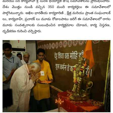
మరియు సర్ కార్యవాహ్ శ్రీ సురేశ్ భయ్యాజీ జోషి సమావేశాలను ప్రారంభించారు.
దేశం మొత్తం నుండి వచ్చిన 350 మంది కార్యకర్తలు ఈ సమావేశాలలో
పాల్గొంటున్నారు. అఖిల భారతీయ కార్యకారిణి , క్షేత్ర మరియు ప్రాంత సంఘచాలక్
లు, కార్యవాహ్, ప్రచారక్ లు మూడు రోజులపాటు జరిగే ఈ సమావేశాలలో రాగల
మూడు సంవత్సరాలకు సంబంధించిన కార్యక్రమాల యోజన, కార్య విస్తరణ,
దృఢీకరణ గురించి చర్చిస్తారు.