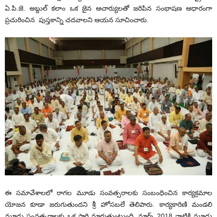
ఏ.పి.జె. అబ్దుల్ కలాం ఒక జైన ఆచార్యులతో జరిపిన సంభాషణ ఆధారంగా
ప్రచురించిన పుస్తకాన్ని చదవాలని ఆయన సూచించారు.
ఈ సమావేశాలలో రాగల మూడు సంవత్సరాలకు సంబంధించిన కార్యక్రమాల
యోజన కూడా జరుగుతుందని శ్రీ హోసబలే తెలిపారు. కార్యకారిణి మండలి
మూడు సంవత్సరాలకు ఒక సారి మారుతుంటుంది. మార్చ్ 2018 నాటికి మూడు