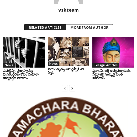
vskteam
RELATED ARTICLES
MORE FROM AUTHOR
News
News
Telugu Articles
నియంతృత్వ ఎమర్జెన్సీకి 49
ఎమర్జెన్సీ: ప్రజాస్వామ్య
ప్రజాకవి, భక్తి ఉద్యమకారుడు,
ఏళ్లు
పునరుద్ధరణ కోసం మహిళా
సమాజిక సంస్కర్త సంత్‌
కార్యకర్తల పోరాటం
కబీర్‌దాస్‌