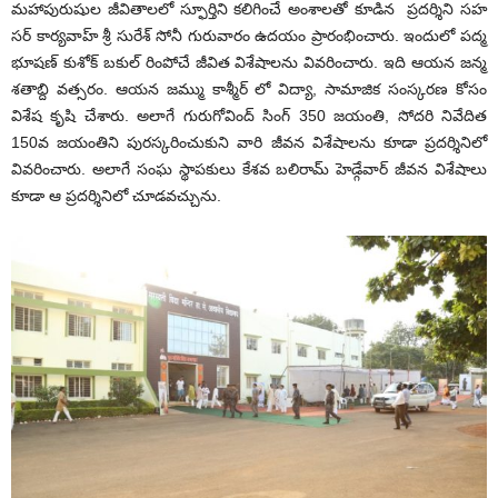
మహాపురుషుల జీవితాలలో స్ఫూర్తిని కలిగించే అంశాలతో కూడిన ప్రదర్శిని సహ
సర్ కార్యవాహ్ శ్రీ సురేశ్ సోనీ గురువారం ఉదయం ప్రారంభించారు. ఇందులో పద్మ
భూషణ్ కుశోక్ బకుల్ రింపోచే జీవిత విశేషాలను వివరించారు. ఇది ఆయన జన్మ
శతాబ్ది వత్సరం. ఆయన జమ్ము కాశ్మీర్ లో విద్యా, సామాజిక సంస్కరణ కోసం
విశేష కృషి చేశారు. అలాగే గురుగోవింద్ సింగ్ 350 జయంతి, సోదరి నివేదిత
150వ జయంతిని పురస్కరించుకుని వారి జీవన విశేషాలను కూడా ప్రదర్శినిలో
వివరించారు. అలాగే సంఘ స్థాపకులు కేశవ బలిరామ్ హెడ్గేవార్ జీవన విశేషాలు
కూడా ఆ ప్రదర్శినిలో చూడవచ్చును.