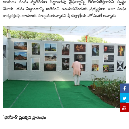
దాడులు సంఘ వ్యతిరేకుల సిద్ధాంతపు వైఫల్యాన్ని తెలియజేస్తాయని స్పష్టం
చేశారు. తమ సిద్ధాంతాన్ని బతికించి ఉంచుకునేందుకు ప్రత్యర్ధులు ఇలా సంఘ
కార్యకర్తలపై దాడులకు పాల్పడుతున్నారని శ్రీ దత్తాత్రేయ హోసబలే అన్నారు.
`ధరోహర్’ ప్రదర్శిని ప్రారంభం