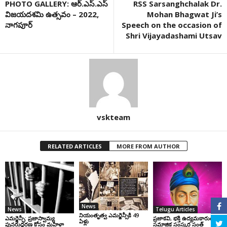
PHOTO GALLERY: ఆర్‌.ఎస్‌.ఎస్
RSS Sarsanghchalak Dr.
విజ‌యద‌శ‌మి ఉత్స‌వం – 2022,
Mohan Bhagwat Ji’s
నాగ‌పూర్
Speech on the occasion of
Shri Vijayadashami Utsav
vskteam
RELATED ARTICLES
MORE FROM AUTHOR
News
News
Telugu Articles
నియంతృత్వ ఎమర్జెన్సీకి 49
ఎమర్జెన్సీ: ప్రజాస్వామ్య
ప్రజాకవి, భక్తి ఉద్యమకారుడు,
ఏళ్లు
పునరుద్ధరణ కోసం మహిళా
సమాజిక సంస్కర్త సంత్‌