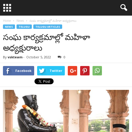
Home
News
సంఘ కార్యక్రమాల్లో మహిళా అధ్యక్షురాలు
NEWS
TELUGU
TELUGU ARTICLES
సంఘ కార్యక్రమాల్లో మహిళా
అధ్యక్షురాలు
By
vskteam
-
October 5, 2022
0
Facebook
Twitter