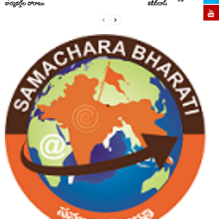
కార్యకర్తల పోరాటం
కబీర్‌దాస్‌