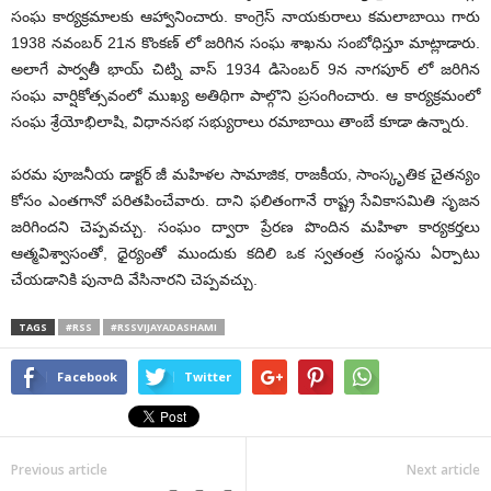
సంఘ కార్యక్రమాలకు ఆహ్వానించారు. కాంగ్రెస్ నాయకురాలు కమలాబాయి గారు
1938 నవంబర్ 21న కొంకణ్ లో జరిగిన సంఘ శాఖను సంబోధిస్తూ మాట్లాడారు.
అలాగే పార్వతీ భాయ్ చిట్ని వాస్ 1934 డిసెంబర్ 9న నాగపూర్ లో జరిగిన
సంఘ వార్షికోత్సవంలో ముఖ్య అతిథిగా పాల్గొని ప్రసంగించారు. ఆ కార్యక్రమంలో
సంఘ శ్రేయోభిలాషి, విధానసభ సభ్యురాలు రమాబాయి తాంబే కూడా ఉన్నారు.
పరమ పూజనీయ డాక్టర్ జీ మహిళల సామాజిక, రాజకీయ, సాంస్కృతిక చైతన్యం
కోసం ఎంతగానో పరితపించేవారు. దాని ఫలితంగానే రాష్ట్ర సేవికాసమితి సృజన
జరిగిందని చెప్పవచ్చు. సంఘం ద్వారా ప్రేరణ పొందిన మహిళా కార్యకర్తలు
ఆత్మవిశ్వాసంతో, ధైర్యంతో ముందుకు కదిలి ఒక స్వతంత్ర సంస్థను ఏర్పాటు
చేయడానికి పునాది వేసినారని చెప్పవచ్చు.
TAGS
#RSS
#RSSVIJAYADASHAMI
Facebook
Twitter
Previous article
Next article