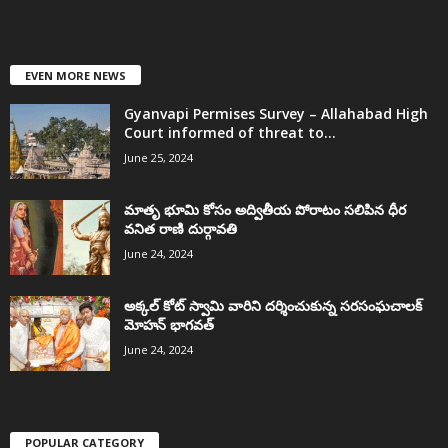
EVEN MORE NEWS
Gyanvapi Permises Survey – Allahabad High
Court informed of threat to...
June 25, 2024
మాతృ భూమి కోసం అద్వితీయ పోరాటం సలిపిన ధీర
వనిత రాణి దుర్గావతి
June 24, 2024
అక్కల్‌ కోట్‌ స్వామి వారిని దర్శించుకున్న సరసంఘచాలక్
మోహన్ భాగవత్
June 24, 2024
POPULAR CATEGORY