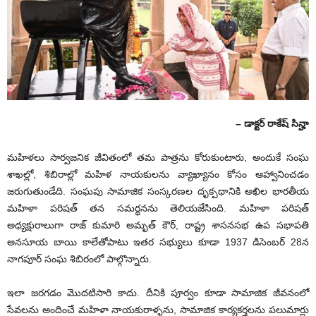
– డాక్టర్ రాకేష్ సిన్హా
మహిళలు సార్వజనిక జీవితంలో తమ పాత్రను కోరుకుంటారు, అందుకే సంఘ
శాఖల్లో, శిబిరాల్లో మహిళ నాయకులను వ్యాఖ్యానం కోసం ఆహ్వానించడం
జరుగుతుండేది. సంఘపు సామాజిక సంస్కరణల దృక్పథానికి అఖిల భారతీయ
మహిళా పరిషత్ తన సమర్థనను తెలియజేసింది. మహిళా పరిషత్
అధ్యక్షురాలుగా రాజ్ కుమారి అమృత్ కౌర్, రాష్ట్ర శాసనసభ ఉప సభాపతి
అనసూయ బాయి కాలేతోపాటు ఇతర సభ్యులు కూడా 1937 డిసెంబర్ 28న
నాగపూర్ సంఘ శిబిరంలో పాల్గొన్నారు.
ఇలా జరగడం మొదటిసారి కాదు. దీనికి పూర్వం కూడా సామాజిక జీవనంలో
సేవలను అందించే మహిళా నాయకురాళ్ళను, సామాజిక కార్యకర్తలను పలుమార్లు