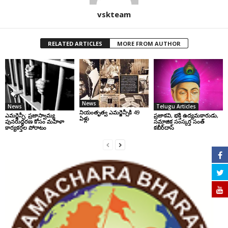
vskteam
RELATED ARTICLES
MORE FROM AUTHOR
News
News
Telugu Articles
నియంతృత్వ ఎమర్జెన్సీకి 49
ఎమర్జెన్సీ: ప్రజాస్వామ్య
ప్రజాకవి, భక్తి ఉద్యమకారుడు,
ఏళ్లు
పునరుద్ధరణ కోసం మహిళా
సమాజిక సంస్కర్త సంత్‌
కార్యకర్తల పోరాటం
కబీర్‌దాస్‌