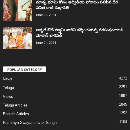
మాతృ భూమి కోసం అద్వితీయ పోరాటం సలిపిన ధీర
వనిత రాణి దుర్గావతి
June 24, 2024
అక్కల్‌ కోట్‌ స్వామి వారిని దర్శించుకున్న సరసంఘచాలక్
మోహన్ భాగవత్
June 24, 2024
POPULAR CATEGORY
4172
News
2251
Telugu
1997
Views
1845
Telugu Articles
1252
English Articles
1104
Rashtriya Swayamsevak Sangh