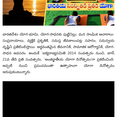
భారతదేశo యోగ-భూమి, యోగ-సాధనకు పుట్టినిల్లు; మన సాంఘిక ఆచారాలు-
సంప్రదాయాలు, వ్యక్తికి ప్రకృతికి, సమస్త జీవజాలంపట్ల సహనం, సమన్వయ
దృష్టిని ప్రతిబింబిస్తాయి. అర్ధవంతమైన జీవనానికి, సామాజిక ఆరోగ్యానికి, యోగ-
సాధన అవసరం. అందుకే `ఐక్యరాజ్యసమితి 2014 సంవత్సరం నుంచి, జూన్
21వ తేది ప్రతి సంవత్సరం, `అంతర్జాతీయ యోగా దినోత్సవం’గా ప్రకటించింది.
అప్పటి నుంచి ప్రపంచమంతా ఉత్సాహంగా యోగా దినోత్సవం
జరుపుకుంటున్నారు.