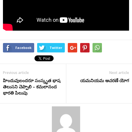
Facebook
Twitter
Previous article
Next article
హిందువులంద‌రూ సంస్కృత భాష
యమనియమ ఆచరణే యోగ
తెలుస‌ని చెప్పాలి – కమలానంద
భారతి పిలుపు