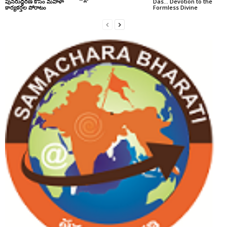
పునరుద్ధరణ కోసం మహిళా
Das… Devotion to the
కార్యకర్తల పోరాటం
Formless Divine