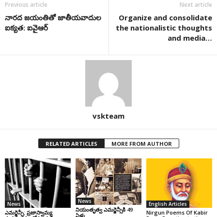
Previous article
Next article
నారద జయంతితో జాతీయవాదుల
Organize and consolidate
ఐక్యత: ఐవైఆర్
the nationalistic thoughts
and media…
vskteam
RELATED ARTICLES
MORE FROM AUTHOR
News
News
English Articles
నియంతృత్వ ఎమర్జెన్సీకి 49
ఎమర్జెన్సీ: ప్రజాస్వామ్య
Nirgun Poems Of Kabir
ఏళ్లు