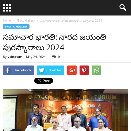
Home
Photo Gallery
సమాచార భారతి: నారద జయంతి పురస్కారాలు 2024
PHOTO GALLERY
సమాచార భారతి: నారద జయంతి
పురస్కారాలు 2024
By
vskteam
-
May 24, 2024
0
Facebook
Twitter