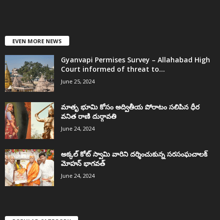
EVEN MORE NEWS
Gyanvapi Permises Survey – Allahabad High
Court informed of threat to...
June 25, 2024
మాతృ భూమి కోసం అద్వితీయ పోరాటం సలిపిన ధీర
వనిత రాణి దుర్గావతి
June 24, 2024
అక్కల్‌ కోట్‌ స్వామి వారిని దర్శించుకున్న సరసంఘచాలక్
మోహన్ భాగవత్
June 24, 2024