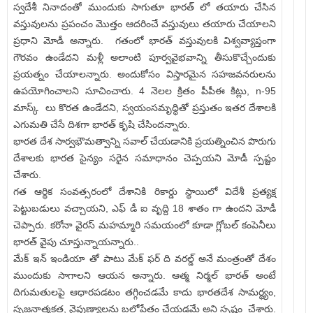
స్వదేశీ నినాదంతో ముందుకు సాగుతూ భారత్ లో తయారు చేసిన
వస్తువులను ప్రపంచం మొత్తం ఆదరించే వస్తువులు తయారు చేయాలని
ప్రధాని మోడీ అన్నారు. గతంలో భారత్ వస్తువులకి విశ్వవ్యాప్తంగా
గౌరవం ఉండేదని మళ్లీ అలాంటి పూర్వవైభవాన్ని తీసుకొచ్చేందుకు
ప్రయత్నం చేయాలన్నారు. అందుకోసం విస్తారమైన సహజవనరులను
ఉపయోగించాలని సూచించారు. 4 నెలల క్రితం పీపీఈ కిట్లు, n-95
మాస్క్ లు కొరత ఉండేదని, స్వయంసమృద్ధితో ప్రస్తుతం ఇతర దేశాలకి
ఎగుమతి చేసే దిశగా భారత్ కృషి చేసిందన్నారు.
భారత దేశ సార్వభౌమత్వాన్ని సవాల్ చేయడానికి ప్రయత్నించిన పొరుగు
దేశాలకు భారత సైన్యం సరైన సమాధానం చెప్పయని మోడీ స్పష్టం
చేశారు.
గత ఆర్థిక సంవత్సరంలో దేశానికి రికార్డు స్థాయిలో విదేశీ ప్రత్యక్ష
పెట్టుబడులు వచ్చాయని, ఎఫ్ డీ ఐ వృద్ది 18 శాతం గా ఉందని మోడీ
చెప్పారు. కరోనా వైరస్ మహమ్మారి సమయంలో కూడా గ్లోబల్ కంపెనీలు
భారత్ వైపు చూస్తున్నాయన్నారు..
మేక్ ఇన్ ఇండియా తో పాటు మేక్ ఫర్ ది వరల్డ్ అనే మంత్రంతో దేశం
ముందుకు సాగాలని ఆయన అన్నారు. ఆత్మ నిర్మల్ భారత్ అంటే
దిగుమతులపై ఆధారపడటం తగ్గించడమే కాదు భారతదేశ సామర్థ్యం,
సృజనాత్మకత, నైపుణ్యాలను బలోపేతం చేయడమే అని స్పష్టం చేశారు.