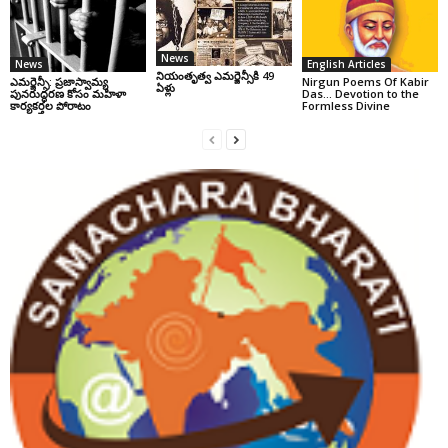
News
News
English Articles
నియంతృత్వ ఎమర్జెన్సీకి 49
ఎమర్జెన్సీ: ప్రజాస్వామ్య
Nirgun Poems Of Kabir
ఏళ్లు
పునరుద్ధరణ కోసం మహిళా
Das… Devotion to the
కార్యకర్తల పోరాటం
Formless Divine