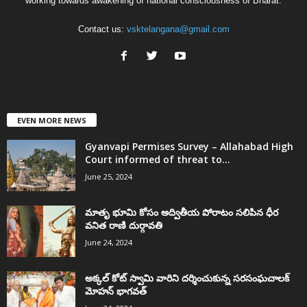
working towards awakening of national consciousness of Bharat.
Contact us:
vsktelangana@gmail.com
EVEN MORE NEWS
Gyanvapi Permises Survey – Allahabad High
Court informed of threat to...
June 25, 2024
మాతృ భూమి కోసం అద్వితీయ పోరాటం సలిపిన ధీర
వనిత రాణి దుర్గావతి
June 24, 2024
అక్కల్‌ కోట్‌ స్వామి వారిని దర్శించుకున్న సరసంఘచాలక్
మోహన్ భాగవత్