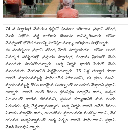
74 వ స్వాతంత్ర వేడుకలు ఢిల్లీలో ఘనంగా జరిగాయి. ప్రధాని నరేంద్ర
మోడీ ఎర్రకోట వద్ద జాతీయ జెండాను ఆవిష్కరించారు. కరోనా
నేపథ్యంలో భౌతిక దూరాన్ని పాటిస్తూ ముఖ్య అతిథులు పాల్గొన్నారు.
ఈ సందర్భంగా ప్రధాని నరేంద్ర మోడీ మాట్లాడుతూ కరోనా లాంటి
విపత్కర పరిస్థితుల్లో ప్రస్తుతం స్వాతంత్ర సంగ్రామ ప్రేరణతో దేశం
ముందుకు సాగుతోందన్నారు. ఆత్మ నిర్భర్ భారత్ పేరుతో దేశం
ముందడుగు వేయడానికి సిద్ధమైందన్నారు. 75 ఏళ్ల తర్వాత కూడా
భారత్ స్వయంసమృద్ధి సాధించలేక పోయిందని, ఈ క్షణం నుంచి
స్వయంసమృద్ధి కోసం బలమైన సంకల్పంతో ముందుకు వెళ్లాలని ప్రధాని
అన్నారు. భారత్ అంటే కేవలం క్రమశిక్షణ మాత్రమే కాదు, ఉన్నత
విలువలతో కూడిన జీవనమని, ప్రపంచ కల్యాణానికి మన వంతు
నిరంతరం కృషి చేస్తున్నామన్నారు. ఆత్మ నిర్భర్ భారత్ అనేది కేవలం
నినాదం మాత్రమే కాదు, అందుకోసం ప్రజలందరూ సంకల్పించాలని, దేశ
యువత ఆత్మవిశ్వాసంతో ఆత్మ నిర్భర్ భారత్ సాధించాలని ప్రధాని
మోడీ పిలుపునిచ్చారు..