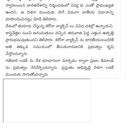
స్వావలంబన భారతదేశాన్ని నిర్మించడంలో విద్య కు ఎంతో ప్రాముఖ్యత
ఉందని, ఆ దిశగా ముందుకు సాగే విధంగా జాతీయ విధానాన్ని
రూపొందించినట్లు మోడీ తెలిపారు.
దేశంలో తయారు చేస్తున్న కరోనా వ్యాక్సిన్ లు వివిధ దశల్లో ఉన్నాయని,
శాస్త్రవేత్తల నుంచి అనుమతులు వచ్చిన తరువాత పెద్ద ఎత్తున ఉత్పత్తి
ప్రారంభమవుతుందని తెలిపారు. కరోనా వ్యాక్సిన్ ను భారతీయులందరికీ
అతి తక్కువ సమయంలో తీసుకురావడానికి ప్రభుత్వం కృషి
చేస్తోందన్నారు.
గతేడాది లడక్ ను దేశ భూభాగంగా మార్చడం ద్వారా ప్రజల డిమాండ్
ను ప్రభుత్వం నెరవేర్చిందన్నారు. ప్రస్తుతం అభివృద్ధి దిశగా లడక్
ముందుకు సాగుతోందన్నారు.