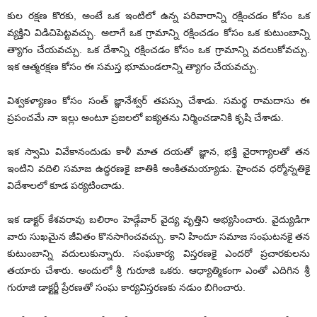
కుల రక్షణ కొరకు, అంటే ఒక ఇంటిలో ఉన్న పరివారాన్ని రక్షించడం కోసం ఒక
వ్యక్తిని విడిచిపెట్టవచ్చు. అలాగే ఒక గ్రామాన్ని రక్షించడం కోసం ఒక కుటుంబాన్ని
త్యాగం చేయవచ్చు. ఒక దేశాన్ని రక్షించడం కోసం ఒక గ్రామాన్ని వదలుకోవచ్చు.
ఇక ఆత్మరక్షణ కోసం ఈ సమస్త భూమండలాన్ని త్యాగం చేయవచ్చు.
విశ్వకళ్యాణం కోసం సంత్‌ జ్ఞానేశ్వర్‌ తపస్సు చేశాడు. సమర్థ రామదాసు ఈ
ప్రపంచమే నా ఇల్లు అంటూ ప్రజలలో ఐక్యతను నిర్మించడానికి కృషి చేశాడు.
ఇక స్వామి వివేకానందుడు కాళీ మాత దయతో జ్ఞాన, భక్తి వైరాగ్యాలతో తన
ఇంటిని వదిలి సమాజ ఉద్ధరణకై జాతికి అంకితమయ్యాడు. హైందవ ధర్మోన్నతికై
విదేశాలలో కూడ పర్యటించాడు.
ఇక డాక్టర్‌ కేశవరావు బలిరాం హెడ్గేవార్‌ వైద్య వృత్తిని అభ్యసించారు. వైద్యుడిగా
వారు సుఖమైన జీవితం కొనసాగించవచ్చు. కాని హిందూ సమాజ సంఘటనకై తన
కుటుంబాన్ని వదులుకున్నారు. సంఘకార్య విస్తరణకై ఎందరో ప్రచారకులను
తయారు చేశారు. అందులో శ్రీ గురూజి ఒకరు. ఆధ్యాత్మికంగా ఎంతో ఎదిగిన శ్రీ
గురూజి డాక్టర్జీ ప్రేరణతో సంఘ కార్యవిస్తరణకు నడుం బిగించారు.