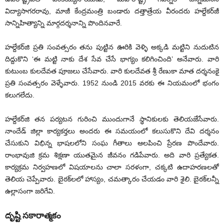
విద్యాసాగరరావు, మాజీ కేంద్రమంత్రి బండారు దత్తాత్రేయ వీరందరు హల్దేకర్‌జీ
సాన్నిహిత్యాన్ని మార్గదర్శనాన్ని పొందినవారే.
హల్దేకర్‌జి ప్రతి సంవత్సరం తను పుట్టిన ఊరికి వెళ్ళి అక్కడి మట్టిని నుదుటిన
దిద్దుకొని ‘ఈ మట్టి నాకు దేశ సేవ చేసే భాగ్యం కలిగించింది’ అనేవారు. వారి
కుటుంబ కులదేవత పూజలు చేసేవారు. వారి కులదేవత శ్రీ రేణుకా మాత దర్శనంకై
ప్రతి సంవత్సరం వెళ్ళేవారు. 1952 నుండి 2015 వరకు ఈ నియమంలో భంగం
కలుగలేదు.
హల్దేకర్‌జి తన పర్యటన గురించి ముందుగానే స్థానికులకు తెలియజేసేవారు.
నాందేడ్‌ జిల్లా కార్యకర్తలు అందరు ఈ సమయంలో కలుసుకొని దేవి దర్శనం
చేసుకుని విభిన్న భాషలలోని సంఘ గీతాలు ఆలపించి ప్రేరణ పొందేవారు.
రాంభావుజి క్రమ శిక్షణా యుతమైన జీవనం గడిపేవారు. అది వారి ప్రత్యేకత.
కార్యక్రమ నిర్వహణలో విషయాలను చాలా సరళంగా, చక్కటి ఉదాహరణలతో
తెలియ చెప్పేవారు. బైఠక్‌లలో హాస్యం, చమత్కారం చేయడం వారి శైలి. బైఠక్‌లన్నీ
ఉల్లాసంగా జరిగేవి.
దృష్టి సకారాత్మకం