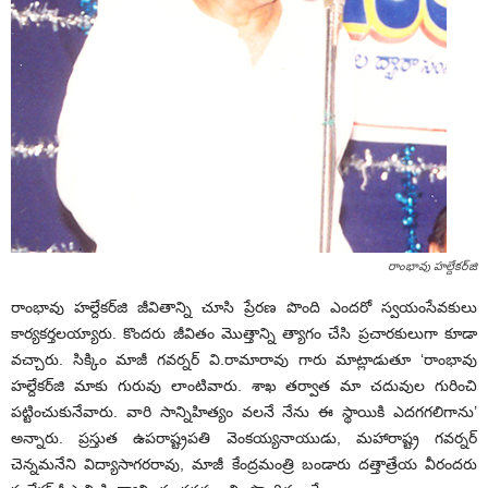
రాంభావు హల్దేకర్‌జి
రాంభావు హల్దేకర్‌జి జీవితాన్ని చూసి ప్రేరణ పొంది ఎందరో స్వయంసేవకులు
కార్యకర్తలయ్యారు. కొందరు జీవితం మొత్తాన్ని త్యాగం చేసి ప్రచారకులుగా కూడా
వచ్చారు. సిక్కిం మాజీ గవర్నర్‌ వి.రామారావు గారు మాట్లాడుతూ ‘రాంభావు
హల్దేకర్‌జి మాకు గురువు లాంటివారు. శాఖ తర్వాత మా చదువుల గురించి
పట్టించుకునేవారు. వారి సాన్నిహిత్యం వలనే నేను ఈ స్థాయికి ఎదగగలిగాను’
అన్నారు. ప్రస్తుత ఉపరాష్ట్రపతి వెంకయ్యనాయుడు, మహారాష్ట్ర గవర్నర్‌
చెన్నమనేని విద్యాసాగరరావు, మాజీ కేంద్రమంత్రి బండారు దత్తాత్రేయ వీరందరు