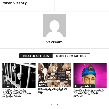
mean victory
vskteam
RELATED ARTICLES
MORE FROM AUTHOR
News
News
Telugu Articles
నియంతృత్వ ఎమర్జెన్సీకి 49
ఎమర్జెన్సీ: ప్రజాస్వామ్య
ప్రజాకవి, భక్తి ఉద్యమకారుడు,
ఏళ్లు
పునరుద్ధరణ కోసం మహిళా
సమాజిక సంస్కర్త సంత్‌
కార్యకర్తల పోరాటం
కబీర్‌దాస్‌