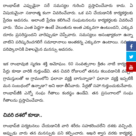
రాంభావ్‌జి ఎప్పుడైనా సరే సమస్యల గురించి ప్రస్తావించేవారు కాదు. ఏ
విషయమైనా సకారాత్మ కంగా వివరించేవారు. ఒక పని చేయడానికి కార్యకర్తలకు
ప్రేరణ అవసరం. అలాంటి ప్రేరణ కలిగించే సంఘటనలను కార్యకర్తలకు వివరించే
వారు. ‘దీపం ఎంత పెద్దగా ఉంటే వెలుతురు అంత ఎక్కువగా ఉంటుందని, ఎక్కువ
దూరం ప్రసరిస్తుందని వారెప్పుడూ చెప్పేవారు. సమస్యలు అసంఖ్యాకంగా ఉన్నా
వాటిని పరిష్కరించగలిగే సమాధానాలు అంతకన్న ఎక్కువగా ఉంటాయి. సమస్య
పరిష్కారానికి విశాలమైన మనస్సు అవసరం.
ఇక రాంభావుజి స్మరణ శక్తి అమోఘం. 60 సంవత్సరాల క్రితం నాటి కార్యకర్తల
పేర్లు కూడా వారికి గుర్తుండేవి. తన చివరి రోజులలో తనను కలువడానికి వచ్చిన
గ్రామస్తులతో ఆ గ్రామంలోని ఫలానా వ్యక్తి బాగున్నాడా? ఫలానా వ్యక్తి ఇప్పటికీ
మన సంబధంలో ఉన్నాడా? అని ఆరా తీసేవారు. పేర్లతో సహా గుర్తుంచుకునేవారు.
రాంభావ్‌జీకి ఎన్నో సంఘ గీతాలు కంఠస్థం ఉండేవి. తన ప్రసంగాలలో సంఘ
గీతాలను ప్రస్తావించేవారు.
చివరి దశలో కూడా..
రాంభావ్‌జి పర్యటనలు చేయడానికి వారి శరీరం సహకరించలేని దశకు వచ్చింది.
అప్పుడు వారు తన మనస్సుకు పని కల్పించారు. ఆఖరి శ్వాస వరకు కార్యకర్త,