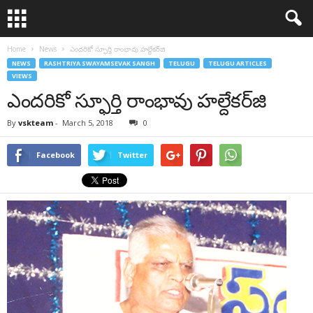
Home
News
ఎందరికో స్ఫూర్తి రాంభావు హల్దేకర్‌జి
NEWS
RASHTRIYA SWAYAMSEVAK SANGH
TELUGU
TELUGU ARTICLES
VIEWS
ఎందరికో స్ఫూర్తి రాంభావు హల్దేకర్‌జి
By
vskteam
-
March 5, 2018
0
Facebook
Twitter