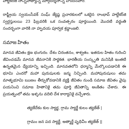
హల్దేకర్‌జీ సాన్నిహిత్యాన్ని మార్గదర్శనాన్ని పొందినవారే.
రాష్ట్రీయ స్వయంసేవక్‌ సంఘ్‌ జ్యేష్ఠ ప్రచారకులలో ఒకరైన రాంభావ్‌ హల్దేకర్‌జి
స్వర్గస్తులయి 23 ఫిబ్రవరికి ఒక సంవత్సరం పూర్తయింది. మొదటి వర్ధంతి
సందర్భంగా వారికి నా హృదయ పూర్వక శ్రద్ధాంజలి.
సమాజ హితం
మానవ జీవితం క్షణ భంగురం. దేశం చిరంతనం, శాశ్వతం. ఇతరుల హితం గురించి
జీవించడమే మానవ జీవనానికి సార్థకత. భారతీయ సంస్కృతి మనిషికి ఇంతటి
ఉన్నతమైన ధ్యేయాన్ని ఇచ్చింది. మానవతలోని ధర్మాన్ని మేల్కొలపడానికి ఈ
భూమి ఎందరో మహా పురుషులకు జన్మ నిచ్చింది. మహాపురుషులు తమ
మాతృభూమి ఋణం తీర్చుకోవడానికి వ్యక్తి జీవితం నుండి సమాజ జీవితం వైపు
పయనించి సమాజ హితానికై తమ పూర్తి జీవితాన్ని అంకితం చేశారు. ఈ
ప్రయత్నంలో తమ ఇళ్ళను వదిలి దేశ కార్యానికై వచ్చేశారు.
త్యజేదేకం కుల స్యార్థ, గ్రామ స్యార్థే కులం త్యజేత్‌ |
గ్రామం జన పద స్యార్థే, ఆత్మార్థే పృథివీం త్యజేత్‌ ||