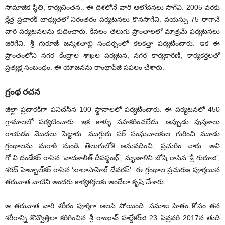
సామాజిక స్థితి, కార్యచింతన.. ఈ దిశలోనే వారి ఆలోచనలు సాగేవి. 2005 వరకు
క్షేత్ర ప్రచారక్‌ బాధ్యతలో నిరంతరం పర్యటనలు కొనసాగేవి. వయస్సు 75 రాగానే
వారి పర్యటనలను కుదించారు. కేవలం తెలుగు ప్రాంతాలలో మాత్రమే పర్యటనలు
జరిగేవి. శ్రీ గురూజీ జన్మశతాబ్ది సందర్భంలో కలకత్తా పర్యటించారు. ఇక ఈ
ప్రాంతంలోని నగర కేంద్రాల శాఖల పర్యటన, నగర కార్యకారిణి, కార్యకర్తలతో
ప్రత్యక్ష సంబంధం. ఈ యోజనను రాంభావ్‌జి సఫలం చేశారు.
గ్రంథ రచన
జిల్లా ప్రచారక్‌గా పనిచేసిన 100 స్థానాలలో పర్యటించారు. ఈ పర్యటనలో 450
గ్రామాలలో పర్యటించారు. ఇక కాళ్ళు సహకరించలేదు. అప్పుడు పుస్తకాలు
రాయడం మొదలు పెట్టారు. ముగ్గురు సర్‌ సంఘచాలకుల గురించి మూడు
గ్రంథాలను మరాఠి నుండి తెలుగులోకి అనువదించి, ప్రచురిం చారు. అవి
గో.వి.దండేకర్‌ రాసిన ‘వాదకాలిత్‌ దీపస్థంభ్‌’, మృణాళిని జోషి రాసిన ‘శ్రీ గురూజి’,
శరద్‌ హెబ్బాల్‌కర్‌ రాసిన ‘బాలాసాహెబ్‌ దేవరస్‌’. ఈ గ్రంథాల ప్రచురణ పూర్తయిన
తరువాత వాటిని అందరు కార్యకర్తలకు అందేలా కృషి చేశారు.
ఆ తరువాత వారి శరీరం పూర్తిగా అలసి పోయింది. సమాజ హితం కోసం తన
శరీరాన్ని కొవ్వొత్తిలా కరిగించిన శ్రీ రాంభావ్‌ హల్దేకర్‌జి 23 ఫివ్రవరి 2017న తుది