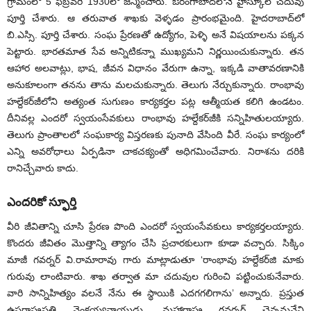
గ్రామంలో 5 ఫిబ్రవరి 1930లో జన్మించారు. ఔరంగాబాద్‌లోనే హైస్కూల్‌ చదువు
పూర్తి చేశారు. ఆ తరువాత శాఖకు వెళ్ళడం ప్రారంభమైంది. హైదరాబాద్‌లో
బి.ఎస్సి. పూర్తి చేశారు. సంఘ ప్రేరణతో ఉద్యోగం, పెళ్ళి అనే విషయాలను పక్కన
పెట్టారు. భారతమాత సేవ అన్నిటికన్నా ముఖ్యమని నిర్ణయించుకున్నారు. తన
ఆహార అలవాట్లు, భాష, జీవన విధానం వేరుగా ఉన్నా, ఇక్కడి వాతావరణానికి
అనుకూలంగా తనను తాను మలచుకున్నారు. తెలుగు నేర్చుకున్నారు. రాంభావు
హల్దేకర్‌జీలోని అత్యంత సుగుణం కార్యకర్తల పట్ల ఆత్మీయత కలిగి ఉండటం.
దీనివల్ల ఎందరో స్వయంసేవకులు రాంభావు హల్దేకర్‌జీకి సన్నిహితులయ్యారు.
తెలుగు ప్రాంతాలలో సంఘకార్య విస్తరణకు పునాది వేసింది వీరే. సంఘ కార్యంలో
ఎన్ని అవరోధాలు ఏర్పడినా చాకచక్యంతో అధిగమించేవారు. నిరాశను దరికి
రానిచ్చేవారు కాదు.
ఎందరికో స్ఫూర్తి
వీరి జీవితాన్ని చూసి ప్రేరణ పొంది ఎందరో స్వయంసేవకులు కార్యకర్తలయ్యారు.
కొందరు జీవితం మొత్తాన్ని త్యాగం చేసి ప్రచారకులుగా కూడా వచ్చారు. సిక్కిం
మాజీ గవర్నర్‌ వి.రామారావు గారు మాట్లాడుతూ ‘రాంభావు హల్దేకర్‌జి మాకు
గురువు లాంటివారు. శాఖ తర్వాత మా చదువుల గురించి పట్టించుకునేవారు.
వారి సాన్నిహిత్యం వలనే నేను ఈ స్థాయికి ఎదగగలిగాను’ అన్నారు. ప్రస్తుత
ఉపరాష్ట్రపతి వెంకయ్యనాయుడు, మహారాష్ట్ర గవర్నర్‌ చెన్నమనేని