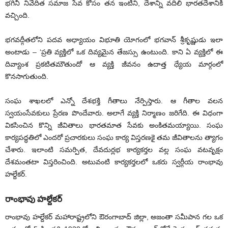
భగినీ నివేదిత సమాజ సేవ కోసం తన ఇంటిని, దేశాన్ని వదిలి భారతదేశానికి
వచ్చింది.
భగవద్గీతలోని పదవ అధ్యాయం విభూతి యోగంలో భగవాన్‌ శ్రీకృష్ణుడు ఇలా
అంటాడు – ‘ప్రతి వ్యక్తిలో ఒక దివ్యమైన తేజస్సు ఉంటుంది. కాని ఏ వ్యక్తిలో ఈ
దివ్యాంశ ప్రకటితమౌతుందో ఆ వ్యక్తి జీవనం ఉదాత్త ధ్యేయ మార్గంలో
కొనసాగుతుంది.
సంఘ శాఖలలో ఎన్నో దేశభక్తి గీతాలు నేర్పిస్తారు. ఆ గీతాల వలన
స్వయంసేవకులు ప్రేరణ పొందేవారు. అలాగే వ్యక్తి నిర్మాణం జరిగేది. ఈ విధంగా
వికసించిన కొన్ని జీవితాలు భారతమాత సేవకు అంకితమయ్యాయి. సంఘ
కార్యపద్ధతిలో ఎందరో ప్రచారకులు సంఘ కార్య విస్తరణకై తమ జీవితాలను త్యాగం
చేశారు. ఇలాంటి సమర్పిత, దేవదుర్లభ కార్యకర్తల వల్ల సంఘ వటవృక్షం
దేశమంతటా విస్తరించింది. అటువంటి కార్యకర్తలలో ఒకరు స్వర్గీయ రాంభావు
హల్దేకర్‌.
రాంభావు హల్దేకర్‌
రాంభావు హల్దేకర్‌ మహారాష్ట్రలోని ఔరంగాబాద్‌ జిల్లా, అజంతా సమీపాన గల ఒక