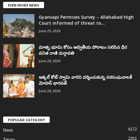
EVEN MORE NEWS
Gyanvapi Permises Survey – Allahabad High
Court informed of threat to...
June 25, 2024
మాతృ భూమి కోసం అద్వితీయ పోరాటం సలిపిన ధీర
వనిత రాణి దుర్గావతి
June 24, 2024
అక్కల్‌ కోట్‌ స్వామి వారిని దర్శించుకున్న సరసంఘచాలక్
మోహన్ భాగవత్
June 24, 2024
POPULAR CATEGORY
4172
News
2251
Telugu