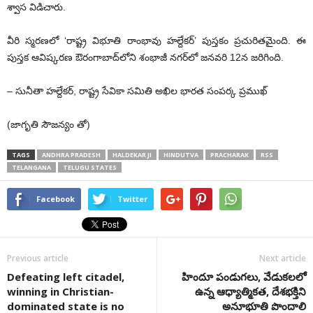
శ్వాస విడిచారు.
వీరి స్మరణలో ‘రాష్ట్ర విభూతి రాంభావు హల్దేకర్‌’ పుస్తకం ప్రచురితమైంది. ఈ
పుస్తక ఆవిష్కరణ ఔరంగాబాద్‌లోని శంభాజీ నగర్‌లో జనవరి 12న జరిగింది.
– సునీతా హల్దేకర్‌, రాష్ట్ర సేవికా సమితి అఖిల భారత సంపర్క ప్రముఖ్‌
(జాగృతి సౌజన్యం తో)
TAGS
ANDHRA PRADESH
HALDEKAR JI
HINDUTVA
PRACHARAK
RSS
TELANGANA
TELUGU STATES
Facebook
Twitter
Previous article
Next article
Defeating left citadel,
హిందూ పండుగలు, వేడుకలలో
winning in Christian-
ఉన్న ఆధ్యాత్మికత, దేశభక్తిని
dominated state is no
అనూభూతి పొందాలి