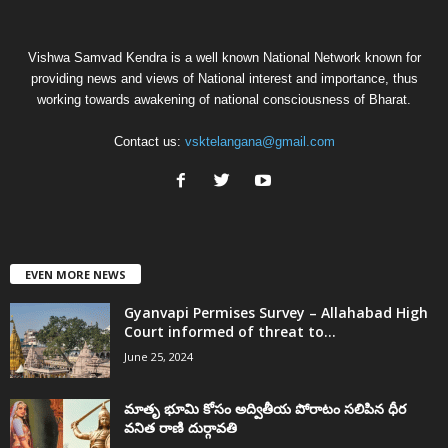
Vishwa Samvad Kendra is a well known National Network known for
providing news and views of National interest and importance, thus
working towards awakening of national consciousness of Bharat.
Contact us:
vsktelangana@gmail.com
EVEN MORE NEWS
Gyanvapi Permises Survey – Allahabad High
Court informed of threat to...
June 25, 2024
మాతృ భూమి కోసం అద్వితీయ పోరాటం సలిపిన ధీర
వనిత రాణి దుర్గావతి