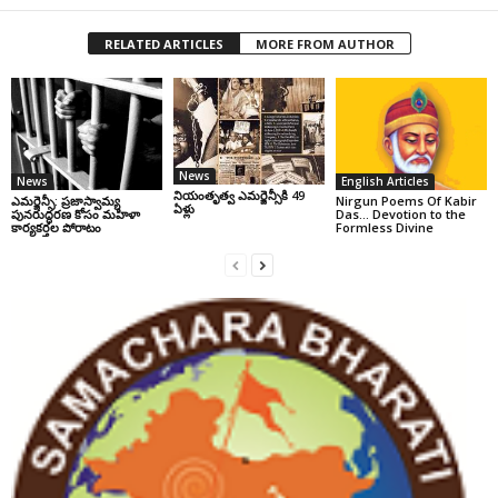
RELATED ARTICLES
MORE FROM AUTHOR
News
News
English Articles
నియంతృత్వ ఎమర్జెన్సీకి 49
ఎమర్జెన్సీ: ప్రజాస్వామ్య
Nirgun Poems Of Kabir
ఏళ్లు
పునరుద్ధరణ కోసం మహిళా
Das… Devotion to the
కార్యకర్తల పోరాటం
Formless Divine