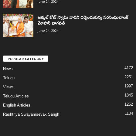
June 24, 2024
అక్కల్‌ కోట్‌ స్వామి వారిని దర్శించుకున్న సరసంఘచాలక్
మోహన్ భాగవత్
June 24, 2024
POPULAR CATEGORY
4172
News
2251
Telugu
1997
Views
1845
Telugu Articles
1252
English Articles
1104
Rashtriya Swayamsevak Sangh