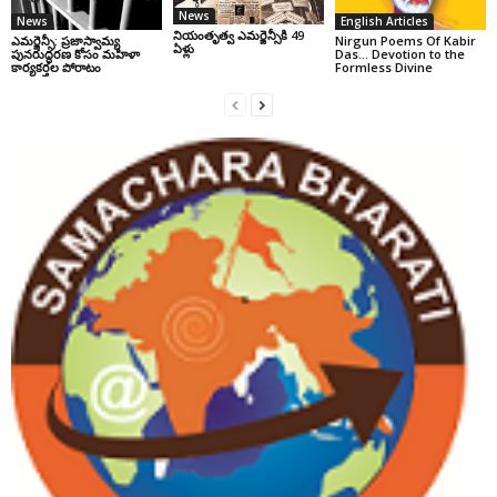
News
News
English Articles
నియంతృత్వ ఎమర్జెన్సీకి 49
ఎమర్జెన్సీ: ప్రజాస్వామ్య
Nirgun Poems Of Kabir
ఏళ్లు
పునరుద్ధరణ కోసం మహిళా
Das… Devotion to the
కార్యకర్తల పోరాటం
Formless Divine