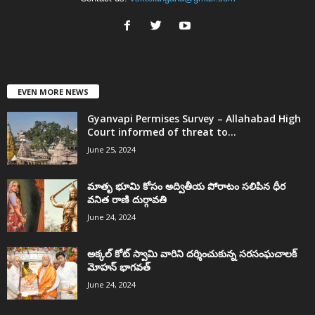
EVEN MORE NEWS
Gyanvapi Permises Survey – Allahabad High
Court informed of threat to...
June 25, 2024
మాతృ భూమి కోసం అద్వితీయ పోరాటం సలిపిన ధీర
వనిత రాణి దుర్గావతి
June 24, 2024
అక్కల్‌ కోట్‌ స్వామి వారిని దర్శించుకున్న సరసంఘచాలక్
మోహన్ భాగవత్
June 24, 2024