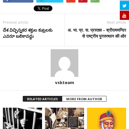
Previous article
Next article
దేశ విచ్ఛిన్నకర శక్తుల కుట్రలకు
अ. भा. प्र. स. प्रस्ताव – श्रीराममन्दिर
ఎవరూ బలికావద్దు
से राष्ट्रीय पुनरुत्थान की ओर
vskteam
RELATED ARTICLES
MORE FROM AUTHOR