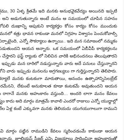
 మార్గము, 30 ఏళ్ళ క్రితమే ఇది మనకు అనుభవైకవేద్యం అయినది ఇప్పటి
న్నాయి అని అడుగుతున్నారు అంటే మనం ఆ సమయంలో చూపిన సహనం
 దుఃఖాన్ని ఆపుకుని కార్యకర్తల కోసం కార్యం కోసం ముందుకు
 మనలో శత్రు భావన రాకుండా మనలో నిగ్రహం విశ్వాసం పెంచుకోవాల్సి
ం ఏర్పాటైంది, ఎన్నో సౌకర్యాలు ఉన్నాయి.. ఇది మన సమాజంలో నమ్మకం
గపడుతుంద‌ని ఆయ‌న అన్నారు. ఒక సమయంలో ఏబీవీపీ కార్యకర్తలను
 చేస్తారని ఫస్ట్ ర్యాంకు లో నిలిచిన వారికి అభినందనలు తెలుపుతారని
ఇప్పుడు మన దారిలో నడుస్తున్నారు వారు అదే పనులు చేస్తున్నార‌ని
ి వారు ఇప్పుడు మనలను అగ్రగణ్యులు గా గుర్తిస్తున్నార‌ని తెలిపారు.
లే మనకు కంటకంగా మారుతాయి, ఆనందం ఉత్సాహాన్నిసెలబ్రేట్
సరమేన‌ని, లేకుంటే అనుకూలత కూడా కంటకమే అవుతుంద‌ని ఆయ‌న
స్థాయి రాగానే మనకు అహంకారం వస్తుంది… అందరి లాగా మనం కేవలం
 కాదు అది మార్గం మాత్రమే కావాలి ఎందరో రాజులు ఎన్నో యుద్ధాల్లో
డు వేల ఏళ్ల కంటే ఎక్కువగా మనకు తెలియదు యుగయుగాలుగా రాముని
ి మార్గం పట్టిన రాముడిని కేవలం స్మరించడంమే కాకుండా ఆయన
అన్నారు. జూలియస్ సీజర్ ఎన్ని విజయాలు సాధించినా అహంకారంతో