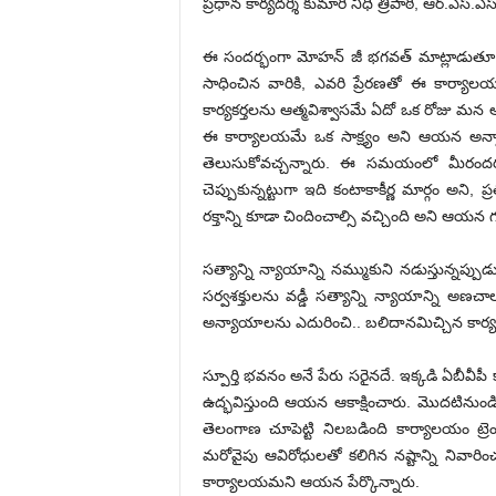
ప్ర‌ధాన కార్య‌ద‌ర్శి కుమారి నిధి త్రిపాఠి, ఆర్‌.ఎస్‌.ఎస్,
ఈ సంద‌ర్భంగా మోహ‌న్ జీ భ‌గ‌వ‌త్ మాట్లాడుతూ ఎన
సాధించిన వారికి, ఎవరి ప్రేరణతో ఈ కార్యాల
కార్యకర్తలను ఆత్మవిశ్వాసమే ఏదో ఒక రోజు మన
ఈ కార్యాలయమే ఒక సాక్ష్యం అని ఆయ‌న అన్న
తెలుసుకోవచ్చ‌న్నారు. ఈ స‌మ‌యంలో మీరంద
చెప్పుకున్నట్టుగా ఇది కంటాకాకీర్ణ మార్గం 
రక్తాన్ని కూడా చిందించాల్సి వ‌చ్చింది అని ఆయ‌న గు
సత్యాన్ని న్యాయాన్ని నమ్ముకుని నడుస్తున్నప
సర్వశక్తులను వడ్డీ సత్యాన్ని న్యాయాన్ని అణ
అన్యాయాలను ఎదురించి.. బలిదానమిచ్చిన కార
స్పూర్తి భవనం అనే పేరు సరైనదే. ఇక్కడి ఏబీవీ
ఉద్భవిస్తుంది ఆయ‌న ఆకాక్షించారు. మొదటినుండ
తెలంగాణ చూపెట్టి నిలబడింది కార్యాలయం ట్రె
మరోవైపు ఆవిరోధులతో కలిగిన నష్టాన్ని నివారిం
కార్యాలయ‌మ‌ని ఆయ‌న పేర్కొన్నారు.