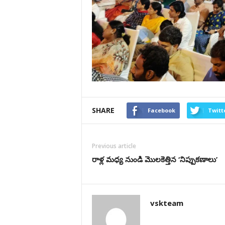
SHARE
Facebook
Twitt
Previous article
రాళ్ల మధ్య నుండి మొలకెత్తిన ‘నిప్పుకణాలు’
vskteam