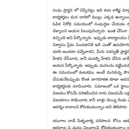
సంఘ ప్రార్థన లో చెప్పినట్లు ఇది కంట కాకీర్ణ
కార్యకర్తలు మన దారిలో ముల్లు ఎక్కడ ఉ
ఓపిక నిరోధ సమయంలో సంఘర్షణ చేయడం లోపలి
వెళ్ళాల‌ని ఆయ‌న పిలుపునిచ్చారు. ఇంత చేసినా
వచ్చింది అని పేర్కొన్నారు. ఇప్పుడు కార్యాలయ
విశ్వాసం ప్రేమ పెంచడానికి ఇది ఎంతో ఉపయో
చూసి అందరూ నవ్వేవార‌ని, మీరు సరస్వతీ ప్రార్థన
హేళన చేసేవారు, కానీ మనల్ని హేళన చేసిన వారే 
ఆయ‌న పేర్కొన్నారు. అప్పుడు మనలను పట్టించుకోన
ఈ సమయంలో కంటకము అంటే మనకున్న సౌకర్యా
చేసుకునేటప్పుడు కొంత జాగరూకత కూడా అవ
కార్య‌క‌ర్త‌ల‌కు సూచించారు. సమాజంలో ఒక 
విజయం కోసమే పరితపించిన రాదు విజయమే లక్ష్యం
విజయాలు సాధించారు కానీ వాళ్లు వెయ్యి రెం
ఆదర్శం కావాలని కోరుకుంటున్నాం అని తెలిపారు.
యుగాల నాడే పితృవాక్య పరిపాలన కోసం అడవ
ఆదర్శాల పై మనం నిలవాలని కోరుకుంటున్నాం 