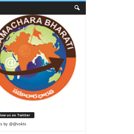
low us on Twitter
ts by @@vskts