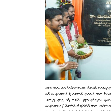
అహంకారం దరిచేరనీయ‌కుండా దేశానికి పరమవైభవ స్
స‌ర్ సంఘ‌చాల‌క్ శ్రీ మోహ‌న్ భ‌గ‌వ‌త్ గారు పిల
“స్పూర్తి ఛాత్ర శక్తి భవన్” ప్రారంభోత్స‌వం ఘ
సంఘచాలక్ శ్రీ మోహన్ జీ భగవత్ గారు, అతిథులుగ