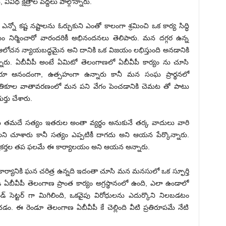
 వివిధ క్షేత్రాల‌ పెద్ద‌లు పాల్గొన్నారు.
్నో కష్ట నష్టాలను ఓర్చుకుని ఎంతో కాలంగా శ్రమించి ఒక కార్య సిద్ధి
యం నిర్మించారో వారందరికీ అభినందనలు తెలిపారు. మన దగ్గర ఉన్న
 ఆలోచన న్యాయబద్ధమైన అని దానికి ఒక విజయం లభిస్తుంది అనడానికి
ారు. ఏబీవీపీ అంటే ఏమిటో తెలంగాణలో ఏబీవీపీ కార్యం ను చూసి
‌రూ ఆనందంగా, ఉత్స‌హంగా ఉన్నారు కానీ మన సంఘ ప్రార్థనలో
అని, ప్రతికూల వాతావరణంలో మన పని వేగం పెంచడానికి చెమట తో పాటు
ర్తు చేశారు.
్పుడు త‌మదే సత్యం ఇతరుల అంతా వ్యర్థం అనుకునే తర్క వాదులు వారి
చాలని చూశారు కానీ సత్యం ఎప్పటికీ దాగదు అని ఆయ‌న పేర్కొన్నారు.
్యకర్తల తప ఫలమే ఈ కార్యాలయం అని ఆయ‌న అన్నారు.
పీ కార్యానికి ఘన చరిత్ర ఉన్నది ఇదంతా చూసి మన మనసులో ఒక స్ఫూర్తి
ి ఏబీవీపీ తెలంగాణ ప్రాంత కార్యం అగ్రస్థానంలో ఉంది, ఎలా ఉండాలో
ండ్ సెట్టర్ గా మిగిలింది, ఒకవైపు విరోధులను ఎదుర్కొని నిలబడటం
చడం. ఈ రెండూ తెలంగాణ ఏబీవీపీ కే చెల్లింది వీటి ప్రతిరూపమే నేటి