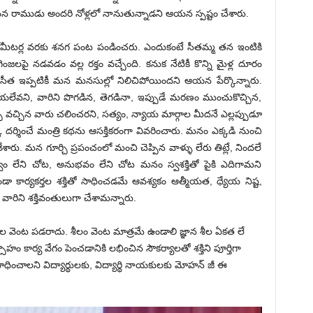
ాముడు అందరి నోళ్లలో నానుతున్నాడని ఆయ‌న స్ప‌ష్టం చేశారు.
రపు కిలోమీటర్ల వరకు శనగ పంట పండించరు. ఎందుకంటే సీతమ్మ తన ఇంటికి
 న‌డ‌వ‌డం వ‌ల్ల‌ రక్తం వ‌చ్చేంది. కనుక నేటికీ కొన్ని మైళ్ల దూరం
త ఇప్పటికీ మన మనసుల్లో నిలిచిపోయిందని ఆయ‌న పేర్కొన్నారు.
లేవని, వారిని పొగడిన, తెగడినా, ఇప్పుడే మరణం ముంచుకొచ్చిన,
చిన వారు చలించర‌ని, సత్యం, న్యాయ‌ మార్గాల మీదనే ఎల్లప్పుడూ
కా దర్శించే మంత్రి కథను ఆసక్తికరంగా వివరించారు. మనం ఎక్కడి నుంచి
. మన గూర్చి ప్రపంచంలో మంచి చెప్పిన వాళ్ళు లేరు తిట్లే, నిందలే
్వం లేని చోట, అనుభవం లేని చోట మనం స్వశక్తితో పైకి ఎదిగామ‌ని
కుండా కార్యకర్తల శక్తితో సాధించడమే ఆవశ్యకం ఆత్మీయత, ధ్యేయ నిష్ట,
ారిని శక్తివంతులుగా చేశామ‌న్నారు.
ల వెంట పడరాదు. శీలం వెంట మాత్రమే ఉండాలి జ్ఞాన శీల ఏక‌త లే
కార్య వేగం పెంచడానికి లభించిన సౌకర్యాలతో శక్తిని పూర్తిగా
ధించాల‌ని విద్యార్థుల‌కు, విద్యార్థి నాయ‌కుల‌కు మోహ‌న్ జీ ఈ