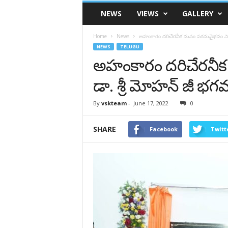
VSK
NEWS
VIEWS
GALLERY
Telangana
Home
News
అహంకారం దరిచేరనీక మనం పరమవైభవం సాధిద్దాం
NEWS
TELUGU
అహంకారం దరిచేరనీక
డా. శ్రీ మోహ‌న్ జీ భ‌గ‌వ
By
vskteam
-
June 17, 2022
0
SHARE
Facebook
Twitt