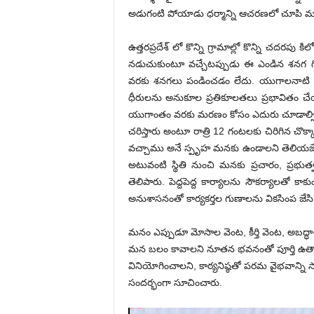
అడుగంటి పోయాడు ధర్మాన్ని ఆచరణలో చూపి మన ర
ఉత్తరప్రదేశ్ లో కొన్ని గ్రామాల్లో కొన్ని చద
నడుచుకుంటూ వచ్చేటప్పుడు ఈ ఎండిన శ‌నగ గింజలపై
వరకు శనగలు పండించ‌డం లేదు. యుగాలనాటి సీ
ధీరులను అనుకూల ప్రతికూలతలు ప్రభావితం చేయ
యుగాంతం వరకు మరణం కోసం ఎదురు చూడాల్సి వచ్
చరిస్తారు అంటూ రాత్రి 12 గంటలకు చిరిగిన చొక్
వచ్చాము అనే స్పృహ మనకు ఉండాలని తెలియజేశారు
అటువంటి స్థితి నుంచి మనకు ప్రచారం, ప్రభుత
తెలిపారు. పెద్దపెద్ద కార్యాలను సౌకర్యాలతో కా
అనుశాసనంతో కార్యకర్తల గుణాలను వికసింప జేసి వ
మనం ఎప్పుడూ మోసాల వెంట, కీర్తి వెంట, అబద్ధా
మన బలం కావాలని నూత‌న భవనంతో పూర్తి ఉత్సాహం 
వినియోగించాలని, కార్య‌నిష్ఠ‌తో పరమ వైభవాన్ని సా
సంద‌ర్భంగా సూచించారు.