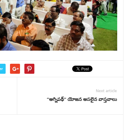
er
Next article
“అగ్నిప‌థ్” యోజ‌న అస‌లైన వాస్త‌వాలు