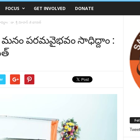
FOCUS
GET INVOLVED
DONATE
 : డా. శ్రీ మోహ‌న్ జీ భ‌గ‌వ‌త్
 మనం పరమవైభవం సాధిద్దాం :
‌త్
er
Fol
Twee