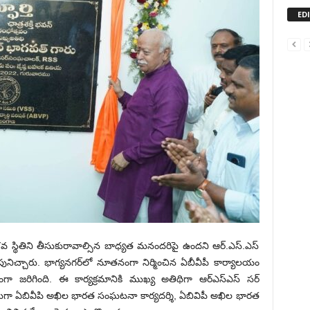
ED
థితిని తీసుకురావాల్సిన బాధ్య‌త మ‌నంద‌రిపై ఉంద‌ని ఆర్‌.ఎస్‌.ఎస్
ుపునిచ్చారు. భాగ్య‌న‌గ‌ర్‌లో నూతనంగా నిర్మించిన ఏబీవీపీ కార్యాలయం
‌నంగా జ‌రిగింది. ఈ కార్య‌క్ర‌మానికి ముఖ్య అతిథిగా ఆర్ఎస్ఎస్ సర్
ా ఏబివీపి అఖిల భార‌త సంఘ‌ట‌నా కార్య‌ద‌ర్శి, ఏబివిపీ అఖిల భార‌త