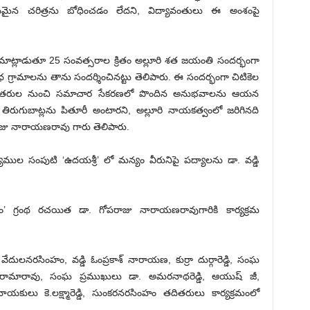
వాస్తవమైన చరిత్రను బోధించ‌డం లేద‌ని, విద్యావంతులు ఈ అంశంపై
ాట్లాడుతూ 25 సంవత్సరాల క్రితం అల్లూరి శత జయంతి సందర్భంగా
ివిధ గ్రామాలను తాను సందర్శించినట్టు తెలిపారు. ఈ సందర్భంగా చిటికెల
దితరుల నుంచి సమాచార సేకరణలో పొందిన అనుభవాలను ఆయన
 తిరుగుబాట్లను పితూరీ అంటారని, అల్లూరి నాయకత్వంలో జరిగినది
ాజు నారాయణరావు గారు తెలిపారు.
ావ్యముల సంపుటి ‘ఉదయశ్రీ’ లో మన్యం వీరునిపై పద్యాలను డా. వడ్డి
దయం’ గ్రంథ రచయిత డా. గోపరాజు నారాయణరావుగారికి కార్యక్రమ
, వేదులనరసింహం, వడ్డి ఓంప్రకాశ్ నారాయణ, కుర్రా దుర్గారెడ్డి, సంఘ
ోట రామారావు, సంఘ ప్రముఖులు డా. అమరనాథరెడ్డి, ఆయుష్ జీ,
కులు కె.లక్ష్మారెడ్డి, సుంకరనరసింహం తదితరులు కార్యక్రమంలో