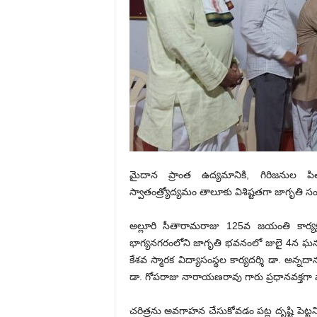
మైదాన ప్రాంత ఉద్యమానికి, గిరిజనుల ప
స్వాతంత్ర్యోద్యమం తాలూకు విశిష్టతగా జాగృతి
అల్లూరి సీతారామ‌రాజు 125వ‌ జ‌యంతి కార్య
భాగ్యనగరంలోని జాగృతి భవనంలో జులై 4న ఘ‌నంగా జ
కేశవ స్మారక విద్యాసంస్థల కార్యదర్శి డా. అన్
డా. గోపరాజు నారాయణరావు గారు ప్రధానవక్తగా పా
చరిత్రను అవగాహన చేసుకోవడం పట్ల దృష్టి పెట్టన