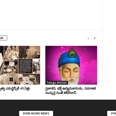
OR
Telugu Articles
వ ఎమర్జెన్సీకి 49 ఏళ్లు
ప్రజాకవి, భక్తి ఉద్యమకారుడు, సమాజిక
సంస్కర్త సంత్‌ కబీర్‌దాస్‌
EVEN MORE NEWS
PO