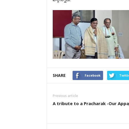
SHARE
Facebook
Twitt
Previous article
A tribute to a Pracharak -Our Appaj