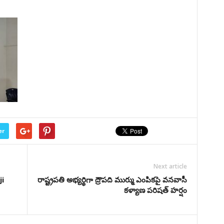
er
Next article
i
రాష్ట్రప‌తి అభ్య‌ర్థిగా ద్రౌప‌ది ముర్ము ఎంపిక‌పై వ‌న‌వాసీ
క‌ళ్యాణ ప‌రిష‌త్ హ‌ర్షం