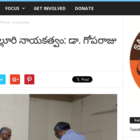
FOCUS
GET INVOLVED
DONATE
. గోపరాజు నారాయణరావు
్లూరి నాయకత్వం: డా. గోపరాజు
er
Fol
Twee