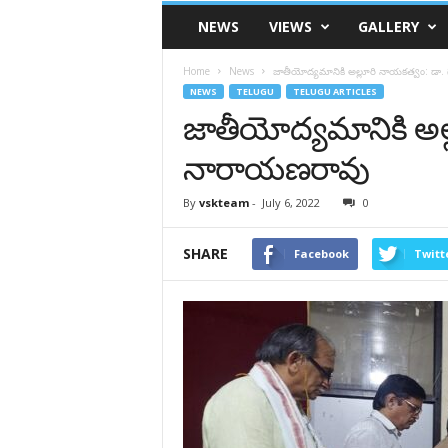
VSK
NEWS
VIEWS
GALLERY
Telangana
Home
News
జాతీయోద్యమానికి అల్లూరి నాయకత్వం: డా
NEWS
TELUGU
TELUGU ARTICLES
జాతీయోద్యమానికి అల
నారాయణరావు
By
vskteam
-
July 6, 2022
0
SHARE
Facebook
Twitt