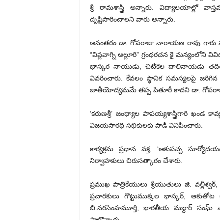
శ్రీ రామశాస్త్రి అన్నారు. విద్యాలయాల్లో 
దృష్టిసారించాలని వారు అన్నారు.
అనంత‌రం డా. గోపరాజు నారాయణ రావు గారు మ
“విప్లవాగ్ని అల్లూరి” గ్రంథరచన కై మన్యంలోని వ
భాస్కర నాయుడు, చిటికెల దాలినాయడు త
వివరించారు. కేవలం స్థానిక సమస్యలపై జరిగిన
జాతీయోద్యమమే తప్ప పితూరీ కాదని డా. గోపర
‘కరుణశ్రీ’ జంధ్యాల పాపయ్యశాస్త్రిగారి ఖండ క
విజయసారథి సభికులకు పాడి వినిపించారు.
కార్యక్రమ ప్రధాన వక్త, ‘ఆకుపచ్చ సూర్యో
నిర్వాహకులు చిరుసత్కారం చేశారు.
ప్రముఖ పాత్రికేయులు శ్రీయుతులు జి. వల్లీశ్వర్
ప్రచారకులు గొట్టుముక్కల భాస్కర్, ఆకుత
బి.నరసింహమూర్తి, భారతీయ మజ్దుర్ సంఘ్ నాయ
పాల్గొన్నారు.