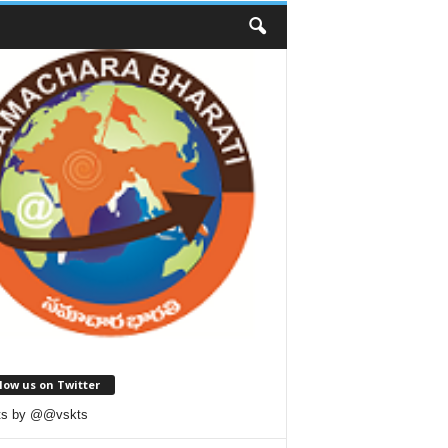
low us on Twitter
ts by @@vskts