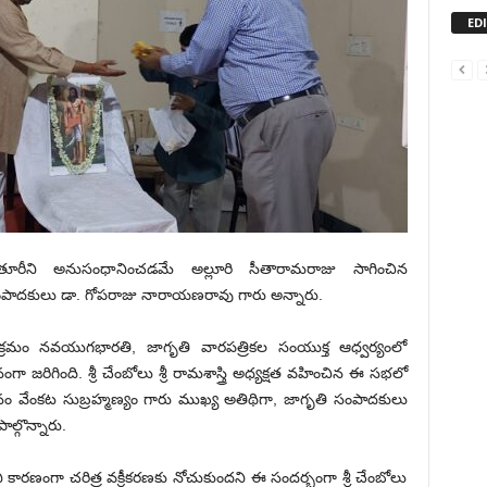
ED
ితూరీని అనుసంధానించడమే అల్లూరి సీతారామరాజు సాగించిన
 సంపాదకులు డా. గోపరాజు నారాయణరావు గారు అన్నారు.
‌క్ర‌మం నవయుగభారతి, జాగృతి వారపత్రికల సంయుక్త ఆధ్వర్యంలో
‌రిగింది. శ్రీ చేంబోలు శ్రీ రామశాస్త్రి అధ్యక్షత వహించిన ఈ సభలో
నదానం వేంకట సుబ్రహ్మణ్యం గారు ముఖ్య అతిథిగా, జాగృతి సంపాదకులు
ల్గొన్నారు.
ి కారణంగా చరిత్ర వక్రీకరణకు నోచుకుందని ఈ సందర్భంగా శ్రీ చేంబోలు