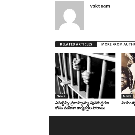
vskteam
RELATED ARTICLES
MORE FROM AUTH
News
News
ఎమర్జెన్సీ: ప్రజాస్వామ్య పునరుద్ధరణ
నియంతృత్
కోసం మహిళా కార్యకర్తల పోరాటం