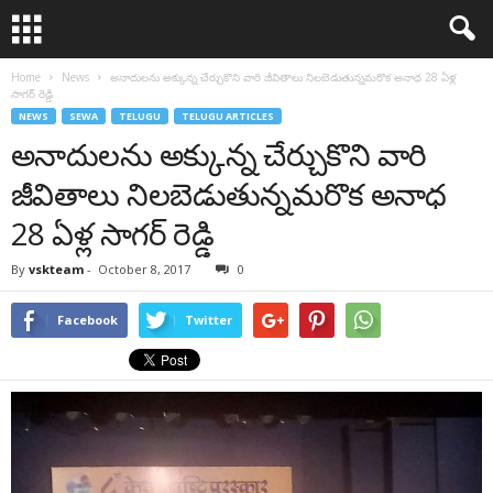
Home
News
అనాదులను అక్కున్న చేర్చుకొని వారి జీవితాలు నిలబెడుతున్నమరొక అనాధ 28 ఏళ్ల
సాగర్ రెడ్డి
NEWS
SEWA
TELUGU
TELUGU ARTICLES
అనాదులను అక్కున్న చేర్చుకొని వారి
జీవితాలు నిలబెడుతున్నమరొక అనాధ
28 ఏళ్ల సాగర్ రెడ్డి
By
vskteam
-
October 8, 2017
0
Facebook
Twitter