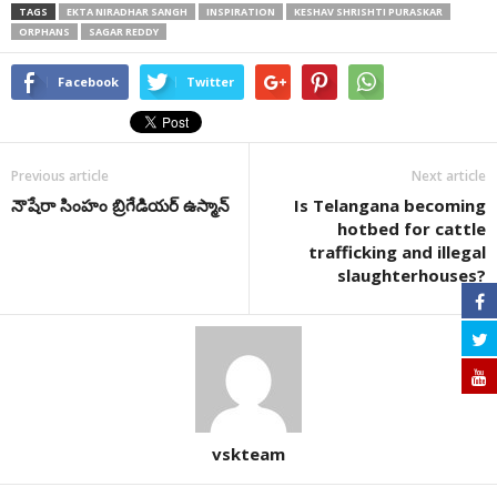
TAGS
EKTA NIRADHAR SANGH
INSPIRATION
KESHAV SHRISHTI PURASKAR
ORPHANS
SAGAR REDDY
Facebook
Twitter
Previous article
Next article
నౌషేరా సింహం బ్రిగేడియర్‌ ఉస్మాన్‌
Is Telangana becoming
hotbed for cattle
trafficking and illegal
slaughterhouses?
vskteam