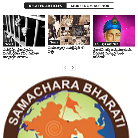
RELATED ARTICLES
MORE FROM AUTHOR
News
News
Telugu Articles
నియంతృత్వ ఎమర్జెన్సీకి 49
ఎమర్జెన్సీ: ప్రజాస్వామ్య
ప్రజాకవి, భక్తి ఉద్యమకారుడు,
ఏళ్లు
పునరుద్ధరణ కోసం మహిళా
సమాజిక సంస్కర్త సంత్‌
కార్యకర్తల పోరాటం
కబీర్‌దాస్‌