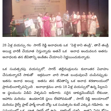
28 ఏళ్ల వయస్సు గల సాగర్ రెడ్డి అనాధలకు ఒక “పెళ్లి కాని తండ్రి”, తానే తండ్రి
అయ్యి వారికీ చేయూత నిస్తున్నాడు అతనే ఒక అనాధ అందువలన అతను
అనాధలకు తన జీవితాన్ని అంకితం చేయాలని నిర్ణయించుకున్నాడు.
ఒక సంవత్సరపు వయస్సులో, సాగర్ తల్లిదండ్రులను కులాంతర వివాహం
చేసుకున్నారనే సాకుతో అక్రమంగా వారి సొంత బంధువులచే చంపినప్పుడు
ఇతను అనాధ అయ్యి అతను తన జీవితాన్ని ఒక అనాధ శరణాలయంలో
ప్రారంభించాల్సివచ్చింది . అనాథాశ్రమం వారు 18 ఏళ్ల వయస్సులో ఉన్న పిల్లలని
ఆ స్థలమును విడిచి వెళ్ళమని అడిగారు. సరైన డాక్యుమెంటేషన్ లేకుండా,
ఆహారం మరియు ఉండటానికి స్థలం లేకపోవడంతో , సాగర్ రెడ్డి ఆలయాలలో
మరియు రైల్వే ప్లాట్ ఫార్మ్ లాంటి చోట్ల ఒక సంవత్సరం కంటే ఎక్కువ గడిపారు. ఆ
సమయంలో ఒక దాత సాగర్ లో ఉన్న టాలెంట్ చూసి అతని విద్య కోసం