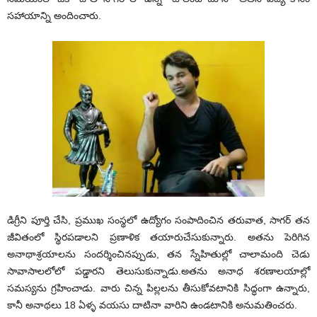
సహాయాన్ని అందించారు.
డిగ్రీని పూర్తి చేసి, ప్రముఖ సంస్థలో ఉద్యోగం సంపాదించిన తరువాత, సాగర్ తన
జీవితంలో స్థిరపడాలని ప్రణాళిక తయారుచేసుకున్నారు. అతను పెరిగిన
అనాథాశ్రయాలను సందర్శించినప్పుడు, తన స్నేహితుల్లో చాలామంది చెడు
సావాసాలలోలో పడ్డారని తెలుసుకున్నాడు.అతను అనాధ శరణాలయాల్లో
సమస్యను గ్రహించాడు. వారు చిన్న పిల్లలను తీసుకోవటానికి సిద్ధంగా ఉన్నారు,
కానీ అనాథలు 18 ఏళ్ళ వయసు దాటినా వారిని ఉండటానికి అనుమతించరు.