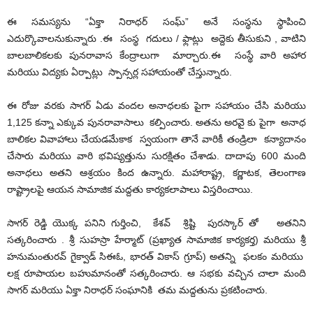
ఈ సమస్యను “ఏక్తా నిరాధర్ సంఘ్” అనే సంస్థను స్థాపించి
ఎదుర్కొవాలనుకున్నారు .ఈ సంస్థ గదులు / ఫ్లాట్లు అద్దెకు తీసుకుని , వాటిని
బాలబాలికలకు పునరావాస కేంద్రాలుగా మార్చారు.ఈ సంస్థే వారి అహార
మరియు విద్యకు ఏర్పాట్లు స్పాన్సర్ల సహాయంతో చేస్తున్నారు.
ఈ రోజు వరకు సాగర్ ఏడు వందల అనాధలకు పైగా సహాయం చేసి మరియు
1,125 కన్నా ఎక్కువ పునరావాసాలు కల్పించారు. అతను అరవై కు పైగా అనాధ
బాలికల వివాహాలు చేయడమేకాక స్వయంగా తానే వారికీ తండ్రిలా కన్యాదానం
చేసారు మరియు వారి భవిష్యత్తును సురక్షితం చేశాడు. దాదాపు 600 మంది
అనాధలు అతని ఆశ్రయం కింద ఉన్నారు. మహారాష్ట్ర, కర్ణాటక, తెలంగాణ
రాష్ట్రాలపై ఆయన సామాజిక మద్దతు కార్యకలాపాలు విస్తరించాయి.
సాగర్ రెడ్డి యొక్క పనిని గుర్తించి, కేశవ్ శ్రిష్టి పురస్కార్ తో అతనిని
సత్కరించారు . శ్రీ సుహస్రా హేర్మాట్ (ప్రఖ్యాత సామాజిక కార్యకర్త) మరియు శ్రీ
హనుమంతురవ్ గైక్వాడ్ సిఈఓ, భారత్ వికాస్ గ్రూప్) అతన్ని ఫలకం మరియు
లక్ష రూపాయల బహుమానంతో సత్కరించారు. ఆ సభకు వచ్చిన చాలా మంది
సాగర్ మరియు ఏక్తా నిరాధర్ సంఘానికి తమ మద్దతును ప్రకటించారు.