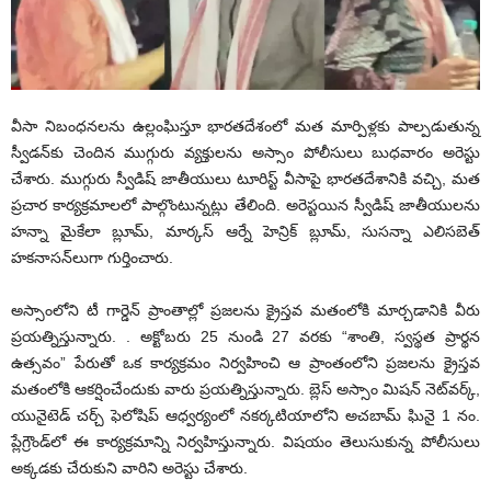
వీసా నిబంధనలను ఉల్లంఘిస్తూ భార‌త‌దేశంలో మ‌త మార్పిళ్ల‌కు పాల్ప‌డుతున్న
స్వీడన్‌కు చెందిన ముగ్గురు వ్యక్తులను అస్సాం పోలీసులు బుధ‌వారం అరెస్టు
చేశారు. ముగ్గురు స్వీడిష్ జాతీయులు టూరిస్ట్ వీసాపై భారతదేశానికి వ‌చ్చి, మత
ప్రచార కార్యక్రమాలలో పాల్గొంటున్నట్లు తేలింది. అరెస్టయిన స్వీడిష్ జాతీయులను
హన్నా మైకేలా బ్లూమ్, మార్కస్ ఆర్నే హెన్రిక్ బ్లూమ్, సుసన్నా ఎలిసబెత్
హకనాసన్‌లుగా గుర్తించారు.
అస్సాంలోని టీ గార్డెన్ ప్రాంతాల్లో ప్రజలను క్రైస్తవ మతంలోకి మార్చడానికి వీరు
ప్రయత్నిస్తున్నారు. . అక్టోబరు 25 నుండి 27 వరకు “శాంతి, స్వస్థత ప్రార్థన
ఉత్సవం” పేరుతో ఒక కార్యక్రమం నిర్వ‌హించి ఆ ప్రాంతంలోని ప్రజలను క్రైస్తవ
మతంలోకి ఆకర్షించేందుకు వారు ప్రయత్నిస్తున్నారు. బ్లెస్‌ అస్సాం మిషన్ నెట్‌వర్క్‌,
యునైటెడ్ చర్చ్ ఫెలోషిప్ ఆధ్వ‌ర్యంలో నకర్కటియాలోని అచబామ్ ఘినై 1 నం.
ప్లేగ్రౌండ్‌లో ఈ కార్యక్రమాన్ని నిర్వహిస్తున్నారు. విష‌యం తెలుసుకున్న పోలీసులు
అక్క‌డ‌కు చేరుకుని వారిని అరెస్టు చేశారు.