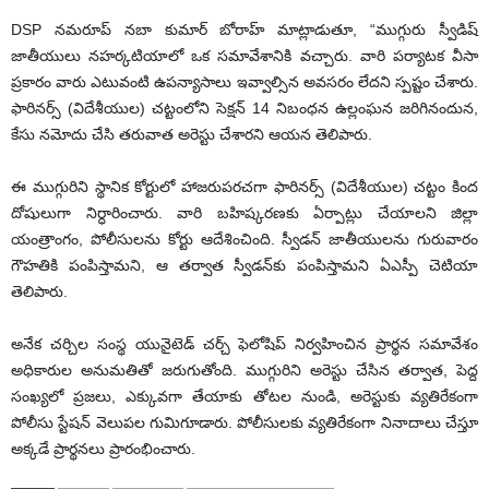
DSP నమ‌రూప్ నబా కుమార్ బోరాహ్ మాట్లాడుతూ, “ముగ్గురు స్వీడిష్
జాతీయులు నహర్కటియాలో ఒక సమావేశానికి వచ్చారు. వారి పర్యాటక వీసా
ప్రకారం వారు ఎటువంటి ఉపన్యాసాలు ఇవ్వాల్సిన అవసరం లేద‌ని స్ప‌ష్టం చేశారు.
ఫారిన‌ర్స్ (విదేశీయుల‌) చ‌ట్టంలోని సెక్షన్ 14 నిబంధ‌న ఉల్లంఘన జరిగినందున,
కేసు నమోదు చేసి తరువాత అరెస్టు చేశారని ఆయన తెలిపారు.
ఈ ముగ్గురిని స్థానిక కోర్టులో హాజరుపరచగా ఫారిన‌ర్స్ (విదేశీయుల‌) చట్టం కింద
దోషులుగా నిర్ధారించారు. వారి బహిష్కరణకు ఏర్పాట్లు చేయాలని జిల్లా
యంత్రాంగం, పోలీసులను కోర్టు ఆదేశించింది. స్వీడన్ జాతీయులను గురువారం
గౌహతికి పంపిస్తామని, ఆ తర్వాత స్వీడన్‌కు పంపిస్తామ‌ని ఏఎస్పీ చెటియా
తెలిపారు.
అనేక చర్చిల సంస్థ యునైటెడ్ చర్చ్ ఫెలోషిప్ నిర్వహించిన ప్రార్థన సమావేశం
అధికారుల అనుమతితో జరుగుతోంది. ముగ్గురిని అరెస్టు చేసిన తర్వాత, పెద్ద
సంఖ్యలో ప్రజలు, ఎక్కువగా తేయాకు తోటల నుండి, అరెస్టుకు వ్యతిరేకంగా
పోలీసు స్టేషన్ వెలుపల గుమిగూడారు. పోలీసులకు వ్యతిరేకంగా నినాదాలు చేస్తూ
అక్కడే ప్రార్థనలు ప్రారంభించారు.