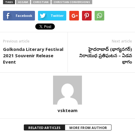
TAGS
ASSAM
CHRISTIAN
CHRISTIAN CONVERSIONS
Facebook
Twitter
Previous article
Next article
Golkonda Literary Festival
హైద‌రాబాద్ (భాగ్య‌న‌గ‌ర్‌)
2021 Souvenir Release
నిరాయుధ ప్రతిఘటన – ఏడ‌వ
Event
భాగం
vskteam
RELATED ARTICLES
MORE FROM AUTHOR