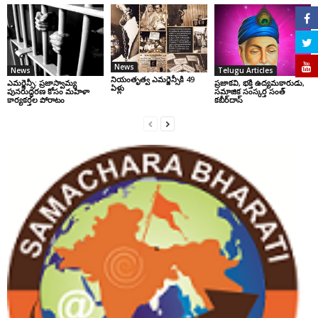
News
News
Telugu Articles
నియంతృత్వ ఎమర్జెన్సీకి 49
ఎమర్జెన్సీ: ప్రజాస్వామ్య
ప్రజాకవి, భక్తి ఉద్యమకారుడు,
ఏళ్లు
పునరుద్ధరణ కోసం మహిళా
సమాజిక సంస్కర్త సంత్‌
కార్యకర్తల పోరాటం
కబీర్‌దాస్‌