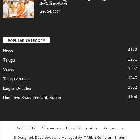
మోహన్ భాగవత్
June 24, 2024
POPULAR CATEGORY
4172
News
2251
Telugu
1997
Views
1845
Telugu Articles
1252
English Articles
1104
Rashtriya Swayamsevak Sangh
Contact Us
Grievance Redressal Mechanism
Grievances
© Designed, Developed and Managed by IT Milan Komaram Bheem