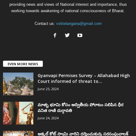
providing news and views of National interest and importance, thus
working towards awakening of national consciousness of Bharat.
Contact us:
vsktelangana@gmail.com
EVEN MORE NEWS
Gyanvapi Permises Survey – Allahabad High
Court informed of threat to...
June 25, 2024
మాతృ భూమి కోసం అద్వితీయ పోరాటం సలిపిన ధీర
వనిత రాణి దుర్గావతి
June 24, 2024
అక్కల్‌ కోట్‌ స్వామి వారిని దర్శించుకున్న సరసంఘచాలక్