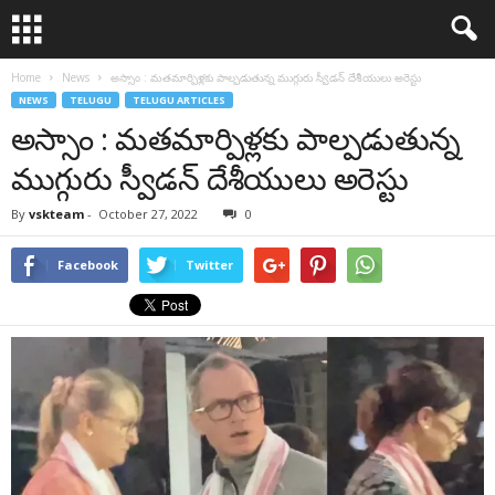
Home
News
అస్సాం : మ‌త‌మార్పిళ్ల‌కు పాల్ప‌డుతున్న ముగ్గురు స్వీడ‌న్ దేశీయులు అరెస్టు
NEWS
TELUGU
TELUGU ARTICLES
అస్సాం : మ‌త‌మార్పిళ్ల‌కు పాల్ప‌డుతున్న
ముగ్గురు స్వీడ‌న్ దేశీయులు అరెస్టు
By
vskteam
-
October 27, 2022
0
Facebook
Twitter